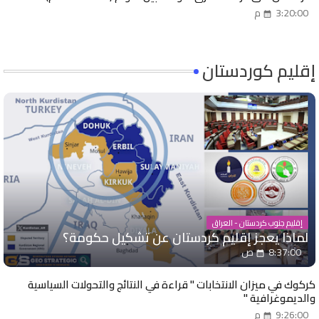
3:20:00 م
إقليم كوردستان
إقليم جنوب كردستان - العراق
لماذا يعجز إقليم كردستان عن تشكيل حكومة؟
8:37:00 ص
كركوك في ميزان الانتخابات " قراءة في النتائج والتحولات السياسية
والديموغرافية "
9:26:00 م