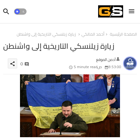
الصفحة الرئيسية
أحمد المالكي
زيارة زيلنسكي التاريخية إلى واشنطن
زيارة زيلنسكي التاريخية إلى واشنطن
آدمن الموقع
person
0
share
8:53:00 ص
5 minute read