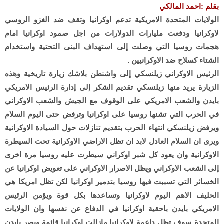
بقلم :احمد المالكي
الولايات المتحدة الامريكية تدعم اوكرانيا وتقف ضد الغزو الروسي
لاوكرانيا ودفعت مليارات الدولارات من اجل صمود اوكرانيا امام
هجمات روسيا التي وصلت إلى استهداف البنى التحتية واستخدام
الشتاء كسلاح ضد الاوكرانيين .
الرئيس الاوكراني زيلنسكي إلى واشنطن بلاشك زيارة تاريخية وهذه
الزيارة يريد منها زيلنسكي تقديم الشكر إلى إدارة الرئيس الامريكي
بايدن والشعب الامريكي على الوقوف مع الجيش والشعب الاوكراني
في الحرب التي تشنها روسيا على اوكرانيا وترفض حتى اليوم السلام
ويرفض زيلنسكي انتهاء الحرب بتقديم تنازلات حول السيادة الاوكرانية
ويرى ان السلام العادل لابد ان تظل الاراضي الاوكرانية تحت السيطرة
الاوكرانية وان يعود كل شبر اوكراني سيطرت عليه روسيا مرة اخرى
إلى الشعب الاوكراني ويظل الاصرار الاوكراني على تعويض اوكرانيا عن
الخسائر التي تسببت فيها روسيا بتدمير اوكرانيا لكن تظل امريكا هي
الحليف الاهم اليوم لاوكرانيا وتساعدها بكل قوة ويؤمن الرئيس
الامريكي بايدن باحقية اوكرانيا في الدفاع عن نفسها وان الولايات
المتحدة سوف تظل داعمة لاوكرانيا مازالت اوكرانيا قائمة ويصر بايدن