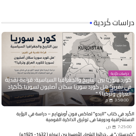
دراسات كُردية
دراسات كرُدية
كورد سوريا بين التاريخ والجغرافيا السياسية: قراءة نقدية
في تقرير" هل كورد سوريا سكان أصليون لسوريا كأكراد
العراق وتركيا؟ "
3:58:00 م
الكُرد في كتاب "البدو" لماكس فون أوبنهايم – دراسة في الرؤية
الاستشراقية ودورها في توثيق الذاكرة القومية
7:25:00 ص
"كردستان" في خرائط الشرق الأوسط بين اعوام ( 1432- 1925م)