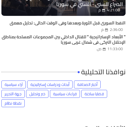
الصراع السني - السني في سوريا
4:21:00 م
النفط السوري قبل الثورة وبعدها وفي الوقت الحالي: تحليل معمق
2:36:00 م
" الأبعاد الإستراتيجية " للقتال الداخلي بين المجموعات المسلحة بمناطق
الإحتلال التركي في شمال غربي سوريا
11:33:00 ص
نوافذنا التحليلية
أخبار الصحافة
أبحاث ودراسات إستراتيجية
آراء سياسية
قضايا ساخنة
قراءات سياسية
خبر وتحليل
جهة التحرير
نقطة نظام