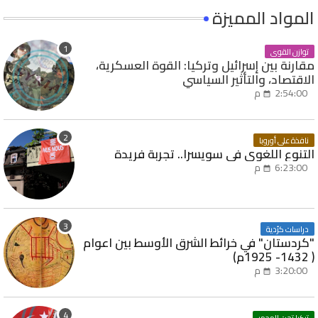
المواد المميزة
توازن القوى
مقارنة بين إسرائيل وتركيا: القوة العسكرية،
الاقتصاد، والتأثير السياسي
2:54:00 م
نافذة على أوروبا
التنوع اللغوي في سويسرا.. تجربة فريدة
6:23:00 م
دراسات كرُدية
"كردستان" في خرائط الشرق الأوسط بين اعوام
( 1432- 1925م)
3:20:00 م