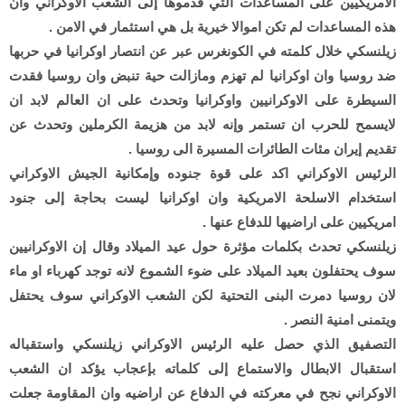
الامريكيين على المساعدات التي قدموها إلى الشعب الاوكراني وان
هذه المساعدات لم تكن اموالا خيرية بل هي استثمار في الامن .
زيلنسكي خلال كلمته في الكونغرس عبر عن انتصار اوكرانيا في حربها
ضد روسيا وان اوكرانيا لم تهزم ومازالت حية تنبض وان روسيا فقدت
السيطرة على الاوكرانيين واوكرانيا وتحدث على ان العالم لابد ان
لايسمح للحرب ان تستمر وإنه لابد من هزيمة الكرملين وتحدث عن
تقديم إيران مئات الطائرات المسيرة الى روسيا .
الرئيس الاوكراني اكد على قوة جنوده وإمكانية الجيش الاوكراني
استخدام الاسلحة الامريكية وان اوكرانيا ليست بحاجة إلى جنود
امريكيين على اراضيها للدفاع عنها .
زيلنسكي تحدث بكلمات مؤثرة حول عيد الميلاد وقال إن الاوكرانيين
سوف يحتفلون بعيد الميلاد على ضوء الشموع لانه توجد كهرباء او ماء
لان روسيا دمرت البنى التحتية لكن الشعب الاوكراني سوف يحتفل
ويتمنى امنية النصر .
التصفيق الذي حصل عليه الرئيس الاوكراني زيلنسكي واستقباله
استقبال الابطال والاستماع إلى كلماته بإعجاب يؤكد ان الشعب
الاوكراني نجح في معركته في الدفاع عن اراضيه وان المقاومة جعلت