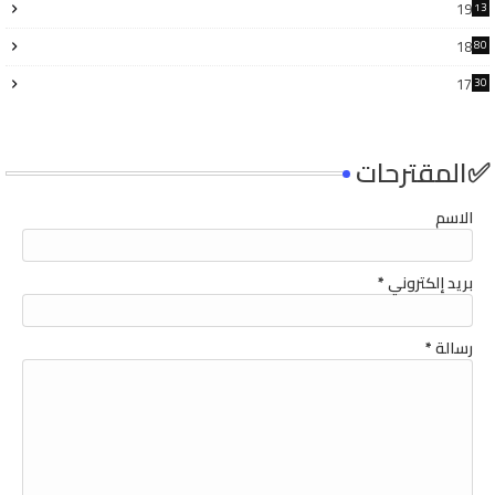
19
13
7
18
80
17
30
4
✅المقترحات
الاسم
بريد إلكتروني
*
رسالة
*