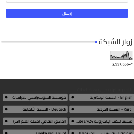
زوار الشبكة
2,997,656
الجيوستراتيجي بعدة لغات
English - النسخة الإنكليزية
مؤسسة الجيوستراتيجي للدراسات
Kurdî - النسخة الكردية
Deutsch - النسخة الألمانية
مكتبتنا للكتب الإلكترونية Thelibrary24
الملحق الثقافي (مجلة الفكر الحر)
منظمة الجيوستراتيجي للمجتمع المدني الكوردي
Civaka sivîl a Kurd