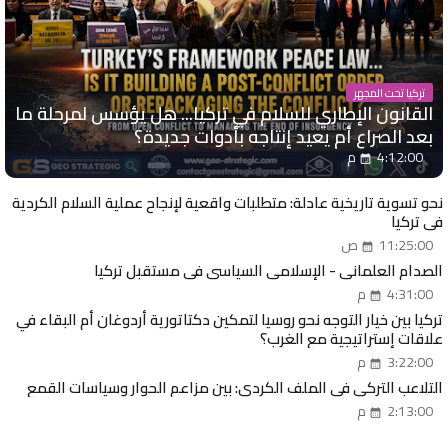
تركيا تحت المجهر
القانون الإطاري للسلام في تركيا... هل يؤسس لمرحلة ما
بعد الصراع أم يعيد إنتاجه بأدوات جديدة؟
4:12:00 م
نحو تسوية تاريخية عادلة: متطلبات واقعية لإنجاح عملية السلام الكردية
في تركيا
11:25:00 ص
الصدام العلماني - الإسلامي السياسي في مستقبل تركيا
4:31:00 م
تركيا بين خيار التوجه نحو روسيا لتمكين دكتاتورية أردوغان أم البقاء في
علاقات إستراتيجية مع الغرب؟
3:22:00 م
التلاعب التركي في الملف الكردي: بين مزاعم الحوار وسياسات القمع
2:13:00 م