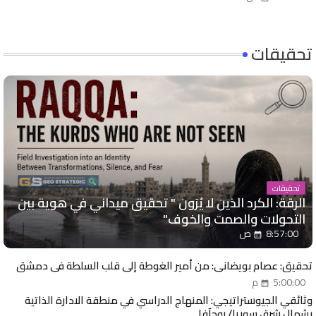
تحقيقات
تحقيقات
الرقة: الكرد الذين لا يُرَون " تحقيق ميداني في هوية بين
التحولات والصمت والخوف"
8:57:00 ص
تحقيق: عصام بويضاني: من أمير الغوطة إلى قلب السلطة في دمشق
5:00:00 م
وثائقي الجيوستراتيجي: المنهاج الدراسي في منطقة الادارة الذاتية
بشمال شرق سوريا/ روجآفا