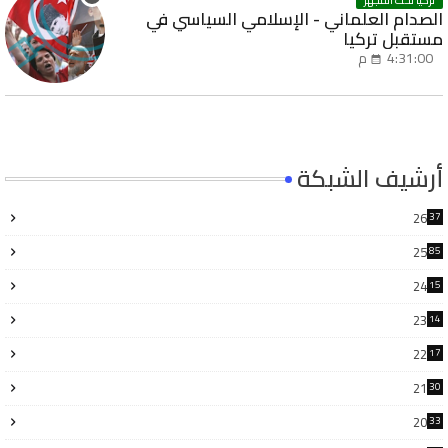
تركيا تحت المجهر
الصدام العلماني - الإسلامي السياسي في
مستقبل تركيا
4:31:00 م
أرشيف الشبكة
26
37
25
85
24
15
6
23
14
6
22
17
3
21
30
6
20
33
8