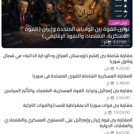
توازن القوى
توازن القوة بين الولايات المتحدة وإيران ( القوة
العسكرية، الاقتصاد، والنفوذ الإقليمي )
3:37:00 م
مقارنة شاملة بين إقليم كوردستان العراق و«الإدارة الذاتية» في شمال
وشرق سوريا
9:20:00 ص
المقارنة العسكرية الشاملة للقوى المسلحة في سوريا
2:38:00 م
مقارنة بين إسرائيل وتركيا: القوة العسكرية، الاقتصاد، والتأثير السياسي
2:54:00 م
مقارنة بين قوات سوريا الديمقراطية (قسد) والقوات التركية
10:03:00 م
المقارنة بين قوة إيران وإسرائيل على المستوى العسكري والاقتصادي
والعلاقات الدولية
9:45:00 ص