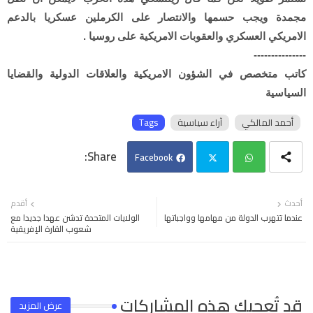
مجمدة ويجب حسمها والانتصار على الكرملين عسكريا بالدعم
الامريكي العسكري والعقوبات الامريكية على روسيا .
---------------
كاتب متخصص في الشؤون الامريكية والعلاقات الدولية والقضايا
السياسية
أحمد المالكي
آراء سياسية
Tags
Facebook
Twi
Wh
أحدث
أقدم
عندما تتهرب الدولة من مهامها وواجباتها
الولايات المتحدة تدشن عهدا جديدا مع
tter
ats
شعوب القارة الإفريقية
app
قد تُعجبك هذه المشاركات
عرض المزيد