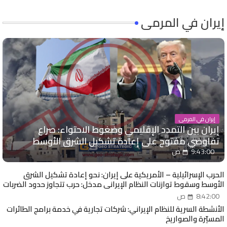
إيران في المرمى
إيران في المرمى
إيران بين التمدد الإقليمي وضغوط الاحتواء: صراع
تفاوضي مفتوح على إعادة تشكيل الشرق الأوسط
9:43:00 ص
الحرب الإسرائيلية – الأمريكية على إيران: نحو إعادة تشكيل الشرق
الأوسط وسقوط توازنات النظام الإيراني مدخل: حرب تتجاوز حدود الضربات
العسكرية
8:42:00 ص
الأنشطة السرية للنظام الإيراني: شركات تجارية في خدمة برامج الطائرات
المسيّرة والصواريخ