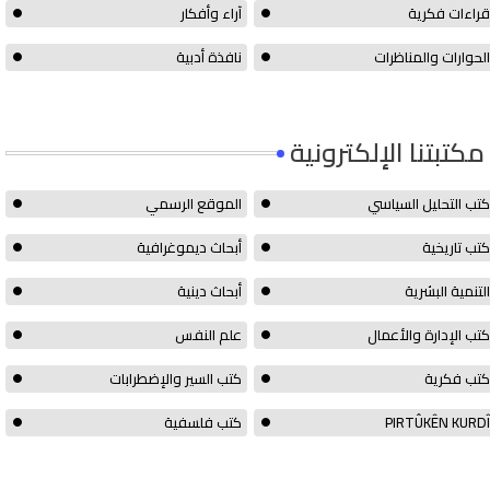
قراءات فكرية
آراء وأفكار
الحوارات والمناظرات
نافذة أدبية
مكتبتنا الإلكترونية
كتب التحليل السياسي
الموقع الرسمي
كتب تاريخية
أبحاث ديموغرافية
التنمية البشرية
أبحاث دينية
كتب الإدارة والأعمال
علم النفس
كتب فكرية
كتب السير والإضطرابات
PIRTÛKÊN KURDÎ
كتب فلسفية