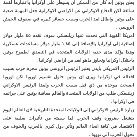
يظن بوتين إنه كان من الممكن ان يسيطر على اوكرانيا باعتبارها لقمة
سائغة لكن الدفاع الاوكراني عن الاراضي الاوكرانية جعل المهمة صعبة
على بوتين واطال امد الحرب وسبب خسائر كبيرة في صفوف الجيش
الروسي .
امريكا القوية التي تحدث عنها زيلنسكي سوف تقدم ٤٥ مليار دولار
إضافية إلى اوكرانيا بالإضافة إلى ١,٨٥ مليار دولار مساعدات عسكرية
وهذا يؤكد مدى جدية الولايات المتحدة في التصدي لطموح بوتين
باحتلال اوكرانيا وتجاوز ماهو ابعد من اراضي اوكرانيا .
الرئيس الامريكي بايدن يعتبر الرئيس الروسي بوتين مجرم حرب بسبب
افعاله في اوكرانيا ويرى ان بوتين حاول تقسيم اوروبا لكن اوروبا
اصبحت موحدة من ذي قبل بسبب الحرب وايضا الرئيس الاوكراني
زيلنسكي طلب من الولايات المتحدة والعالم معاقبة بوتين على جرائمه
في اوكرانيا .
زيارة الرئيس الاوكراني إلى الولايات المتحدة التاريخية لان العالم اليوم
ينشغل بضرورة وقف الحرب لما سببته من تأثيرات سلبية على
الاقتصاد في كافة انحاء العالم وتأثر دول كبرى بالحرب والخوف من
تحول الحرب الى نووية .