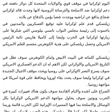
اليوم اوكرانيا في موقف قوي والولايات المتحدة كل دولار دفعته في
دعم اوكرانيا ضد الاسلحة والترسانة الروسية لانها وجدت قائد اوكراني
شجاع يدافع عن اراضيه ووجدت شعبا يؤمن بالدفاع عن بلاده .
زيلنسكي قدم علم اوكرانيا عليه توقيع العسكريين والمدنيين في
باخموت إلى رئيسة مجلس النواب نانسي بيلوسي التي شكرها على
زيارتها اوكرانيا في الحرب وايضا إلى كاميلا هاريس نائبة الرئيس
الامريكي وحصل زيلنسكي على هدية الكونغرس مجسم للعلم الامريكي
.
زيلنسكي كلماته في البيت الابيض وامام الكونغرس سوف تظل في
التاريخ الامريكي والاوكراني لكن الاهم له ان الدعم العسكري الامريكي
سوف يسرع النصر الاوكراني على روسيا ويحدد موقف الاجيال الجديدة
في اوكرانيا وايضا سوف يحدد بقاء اوروبا ويحافظ على قوة امريكا في
مواجهة روسيا .
الصراع على اشده والايام القادمة سوف يكون هناك تغييرات كبيرة في
الحرب وبوتين سوف يحاول مواجهة الدعم الامريكي لاوكرانيا بكل
الوسائل والاسلحة بما فيها المسيرات الإيرانية لكن الحرب قائمة وربما
تستمر طويلا لكن كما قال زيلنسكي هذه الحرب لايمكن ان تظل