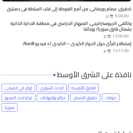
تحقيق: عصام بويضاني: من أمير الغوطة إلى قلب السلطة في دمشق
5:00:00 م
وثائقي الجيوستراتيجي: المنهاج الدراسي في منطقة الادارة الذاتية
بشمال شرق سوريا/ روجآفا
12:00:00 م
إستطلاع للرأي حول الحوار الكردي – الكردي /+ فيديو Kurdȋ/
12:11:00 م
نافذة على الشرق الأوسط
الشرق الأوسط
الحدث السوري
إيران في المرمى
حوارات
حقوق الانسان
جرائم وإنتهاكات
تركيا تحت المجهر
سوريا