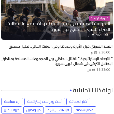
تقارير إستراتيجية
التحولات العميقة في بنية السلطة والمجتمع واحتمالات
الصراع السني - السني في سوريا
4:21:00 م
النفط السوري قبل الثورة وبعدها وفي الوقت الحالي: تحليل معمق
2:36:00 م
" الأبعاد الإستراتيجية " للقتال الداخلي بين المجموعات المسلحة بمناطق
الإحتلال التركي في شمال غربي سوريا
11:33:00 ص
نوافذنا التحليلية
أخبار الصحافة
أبحاث ودراسات إستراتيجية
آراء سياسية
قضايا ساخنة
قراءات سياسية
خبر وتحليل
جهة التحرير