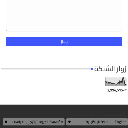
زوار الشبكة
2,994,515
الجيوستراتيجي بعدة لغات
English - النسخة الإنكليزية
مؤسسة الجيوستراتيجي للدراسات