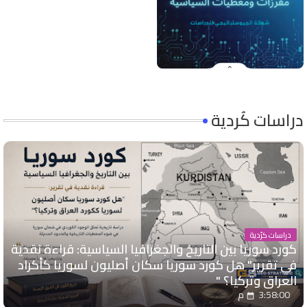
دراسات كُردية
دراسات كرُدية
كورد سوريا بين التاريخ والجغرافيا السياسية: قراءة نقدية
في تقرير" هل كورد سوريا سكان أصليون لسوريا كأكراد
العراق وتركيا؟ "
3:58:00 م