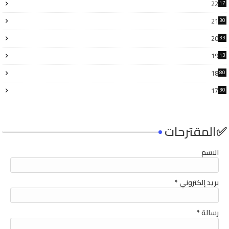
22
17
3
21
30
6
20
33
8
19
13
7
18
80
17
30
4
✅المقترحات
الاسم
بريد إلكتروني
*
رسالة
*