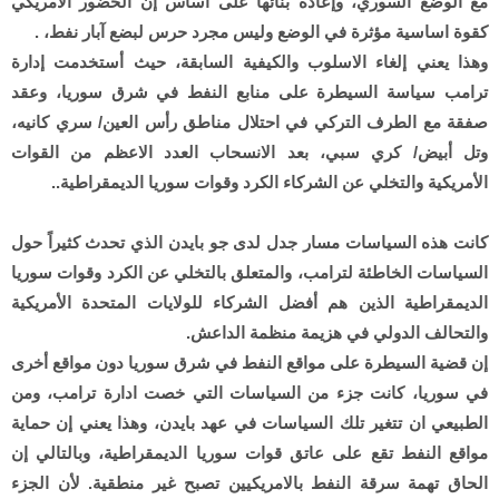
مع الوضع السوري، وإعادة بنائها على أساس إن الحضور الامريكي
كقوة اساسية مؤثرة في الوضع وليس مجرد حرس لبضع آبار نفط، .
وهذا يعني إلغاء الاسلوب والكيفية السابقة، حيث أستخدمت إدارة
ترامب سياسة السيطرة على منابع النفط في شرق سوريا، وعقد
صفقة مع الطرف التركي في احتلال مناطق رأس العين/ سري كانيه،
وتل أبيض/ كري سبي، بعد الانسحاب العدد الاعظم من القوات
الأمريكية والتخلي عن الشركاء الكرد وقوات سوريا الديمقراطية..
كانت هذه السياسات مسار جدل لدى جو بايدن الذي تحدث كثيراً حول
السياسات الخاطئة لترامب، والمتعلق بالتخلي عن الكرد وقوات سوريا
الديمقراطية الذين هم أفضل الشركاء للولايات المتحدة الأمريكية
والتحالف الدولي في هزيمة منظمة الداعش.
إن قضية السيطرة على مواقع النفط في شرق سوريا دون مواقع أخرى
في سوريا، كانت جزء من السياسات التي خصت ادارة ترامب، ومن
الطبيعي ان تتغير تلك السياسات في عهد بايدن، وهذا يعني إن حماية
مواقع النفط تقع على عاتق قوات سوريا الديمقراطية، وبالتالي إن
الحاق تهمة سرقة النفط بالامريكيين تصبح غير منطقية. لأن الجزء