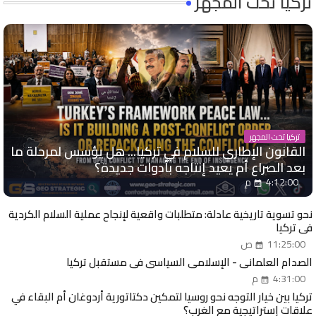
تركيا تحت المجهر
تركيا تحت المجهر
القانون الإطاري للسلام في تركيا... هل يؤسس لمرحلة ما
بعد الصراع أم يعيد إنتاجه بأدوات جديدة؟
4:12:00 م
نحو تسوية تاريخية عادلة: متطلبات واقعية لإنجاح عملية السلام الكردية
في تركيا
11:25:00 ص
الصدام العلماني - الإسلامي السياسي في مستقبل تركيا
4:31:00 م
تركيا بين خيار التوجه نحو روسيا لتمكين دكتاتورية أردوغان أم البقاء في
علاقات إستراتيجية مع الغرب؟