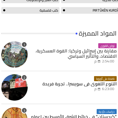
PIRTÛKÊN KURDÎ
كتب فلسفية
المواد المميزة
توازن القوى
مقارنة بين إسرائيل وتركيا: القوة العسكرية،
الاقتصاد، والتأثير السياسي
2:54:00 م
نافذة على أوروبا
التنوع اللغوي في سويسرا.. تجربة فريدة
6:23:00 م
دراسات كرُدية
"كردستان" في خرائط الشرق الأوسط بين اعوام