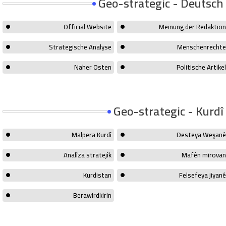
Geo-strategic - Deutsch
Official Website
Meinung der Redaktion
Strategische Analyse
Menschenrechte
Naher Osten
Politische Artikel
Geo-strategic - Kurdî
Malpera Kurdî
Desteya Weşanê
Analîza stratejîk
Mafên mirovan
Kurdistan
Felsefeya jiyanê
Berawirdkirin