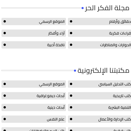
مجلة الفكر الحر
حقائق وأرقام
الموقع الرسمي
قراءات فكرية
آراء وأفكار
الحوارات والمناظرات
نافذة أدبية
مكتبتنا الإلكترونية
كتب التحليل السياسي
الموقع الرسمي
كتب تاريخية
أبحاث ديموغرافية
التنمية البشرية
أبحاث دينية
كتب الإدارة والأعمال
علم النفس
كتب فكرية
كتب السير والإضطرابات