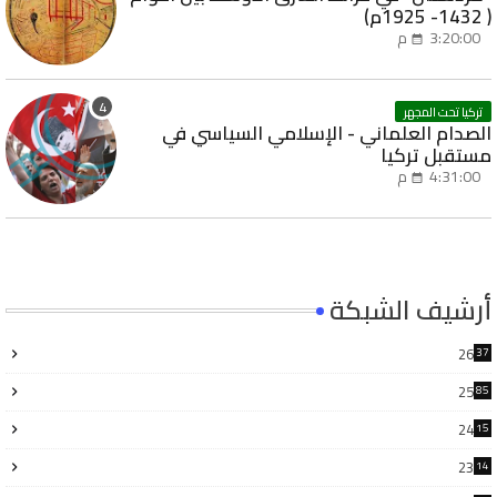
( 1432- 1925م)
3:20:00 م
تركيا تحت المجهر
الصدام العلماني - الإسلامي السياسي في
مستقبل تركيا
4:31:00 م
أرشيف الشبكة
26
37
25
85
24
15
6
23
14
6