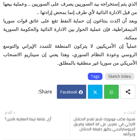
الذي يتم إستخراجه بيد السوريين يصرف على السوريين .. وعملية بيعها
من قبل الادارة الذاتية لأي طرف إنما بمحض إرادتها ..
وبعد أن اكدت بنتاغون إن حماية النفط تقع على عاتق قوات سوريا
الديمقراطية، فإن عملية الحوار بين الادارة الذاتية والحكومة السورية
ممكنة.
عملياً إن الأمريكيين لا يتركون المنطقة للتمدد الإيراني والتوسع
الروسي وعودة النظام السوري، وهذا يعني إن سيناريو الانسحاب
الأمريكي من سوريا غير منطقية بالمطلق.
Tags
Sketch Video
Facebook
Twi
Wh
أحدث
أقدم
مديرة مكتب نيويورك تايمز تقدم الاحتلال
أي علاقة تربط المغاربة بالدين؟
tter
ats
التركي في عفرين على انه المنقذ وفريق
الجيوستراتيجي يظهر حقيقة الاحتلال
وجرائمه
app