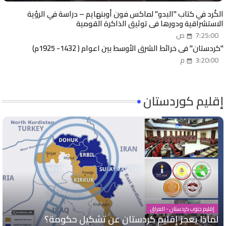
الكُرد في كتاب "البدو" لماكس فون أوبنهايم – دراسة في الرؤية
الاستشراقية ودورها في توثيق الذاكرة القومية
7:25:00 ص
"كردستان" في خرائط الشرق الأوسط بين اعوام ( 1432- 1925م)
3:20:00 م
إقليم كوردستان
إقليم جنوب كردستان - العراق
لماذا يعجز إقليم كردستان عن تشكيل حكومة؟