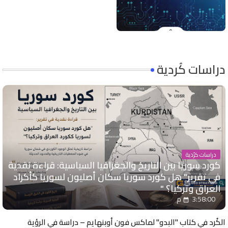
دراسات كُردية
دراسات كرُدية
كورد سوريا بين التاريخ والجغرافيا السياسية: قراءة نقدية
في تقرير" هل كورد سوريا سكان أصليون لسوريا كأكراد
العراق وتركيا؟ "
3:58:00 م
الكُرد في كتاب "البدو" لماكس فون أوبنهايم – دراسة في الرؤية