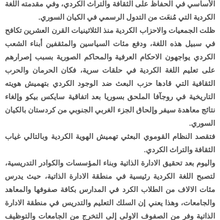
الأساسي في الحفاظ على الثقافة والتراث الكردي، وفي مقدمته اللغة
الكردية التي مُنعَت من التدول الرسمي في الكيان السوري.
ظلت الجمعيات والاحزاب الكردية منذ الثلاثينيات القرن العشرين تكافح
في سبيل هذه اللغة، ودفع مئات السياسين والمثقفين أبناء الشعب
الكردي يواجهون الاحكام العرفية والمحاكم الصورية بسبب إصرارهم
على تعليم اللغة الكردية في حلقات سرية، فكان الحرمان والحرب
الثقافية التي قادها حزب البعث ضد الوجود الكردي بتهميش هويته
التاريخية في روجآفا الملحق بسوريا بعد اتفاقية سايكس بيكو وإلغاء
نتائج معاهدة سيفر وإلحاق الجزء الغربي الجنوبي من كردستان بالكيان
السوري.
فتقصد النظام القوموي البعثي تهميش الهوية الكردية وبالتالي غياب
الثقافة والتراث الكردي.
واليوم بعد تحقيق الادارة الذاتية وبناء المؤسسات والكوادر التدريسية،
لتصبح اللغة الكردية رئيسية في منطقة الادارة الذاتية، حيث يدرس
مئات الالاف من الطلاب الكرد في المدارس بكافة صفوفها والمعاهد
والجامعات، وهذا يعني إن السلك التعليم والتدريس في منطقة الادارة
الذاتية وفر من الصفوف الاولى إلى التخرج من الجامعات والتوظيف