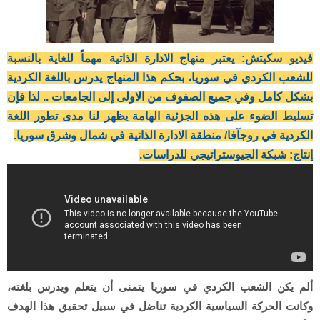
فيديو سكيتش: يعتبر منهاج الادارة الذاتية مهماً للغاية بالنسبة
للشعب الكردي في سوريا، بحكم هذا المنهاج يدرس باللغة الكردية
بشكل كامل وفي جميع الصفوف من الاولى إلى الجامعات .. لذا فإن
تسليط الضوء على هذه الجزئية الهامة يظهر لنا مدى تطور اللغة
الكردية في روجآفا/ منطقة الادارة الذاتية في شمال وشرق سوريا.
إنتاج: شبكة الجيوستراتيجي للدراسات.
ألم يكن الشعب الكردي في سوريا يتمنى أن يتعلم ويدرس بلغته،
وكانت الحركة السياسية الكردية تناضل في سبيل تحقيق هذا الهدف