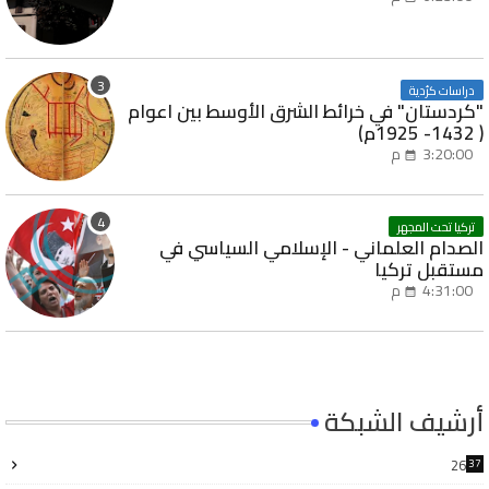
دراسات كرُدية
"كردستان" في خرائط الشرق الأوسط بين اعوام
( 1432- 1925م)
3:20:00 م
تركيا تحت المجهر
الصدام العلماني - الإسلامي السياسي في
مستقبل تركيا
4:31:00 م
أرشيف الشبكة
26
37