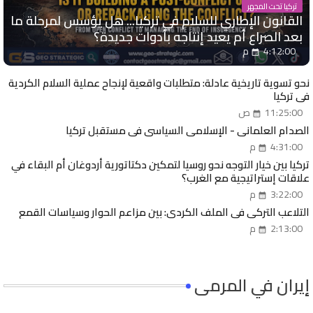
تركيا تحت المجهر
القانون الإطاري للسلام في تركيا... هل يؤسس لمرحلة ما
بعد الصراع أم يعيد إنتاجه بأدوات جديدة؟
4:12:00 م
نحو تسوية تاريخية عادلة: متطلبات واقعية لإنجاح عملية السلام الكردية
في تركيا
11:25:00 ص
الصدام العلماني - الإسلامي السياسي في مستقبل تركيا
4:31:00 م
تركيا بين خيار التوجه نحو روسيا لتمكين دكتاتورية أردوغان أم البقاء في
علاقات إستراتيجية مع الغرب؟
3:22:00 م
التلاعب التركي في الملف الكردي: بين مزاعم الحوار وسياسات القمع
2:13:00 م
إيران في المرمى