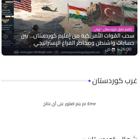
إقليم شرق كوردستان - إيران
سحب القوات الأمريكية من إقليم كوردستان... بين
حسابات واشنطن ومخاطر الفراغ الإستراتيجي
4:26:00 ص
غرب كوردستان
Error:
لم يتم العثور على أي نتائج