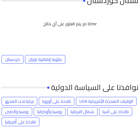
شمال كوردستان
Error:
لم يتم العثور على أي نتائج
مئوية إتفاقية لوزان
كردستان
نوافذنا على السياسة الدولية
الولايات المتحدة الأمريكية USA
نافذة على أوروبا
تركيا تحت المجهر
نافذة على آسيا
شمال افريقيا
روسيا وأوكرانيا
روسيا والصين
نافذة على أفريقيا