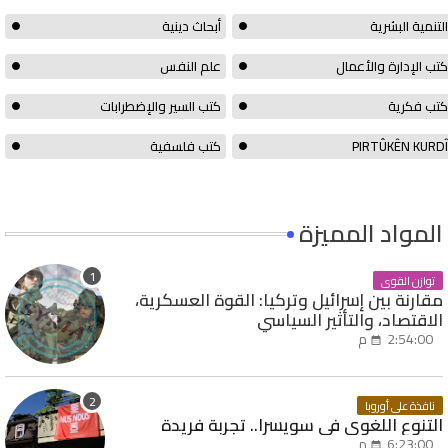
التنمية البشرية
أبحاث دينية
كتب الإدارة والأعمال
علم النفس
كتب فكرية
كتب السير والإضطرابات
PIRTÛKÊN KURDÎ
كتب فلسفية
المواد المميزة
توازن القوى
مقارنة بين إسرائيل وتركيا: القوة العسكرية،
الاقتصاد، والتأثير السياسي
2:54:00 م
نافذة على أوروبا
التنوع اللغوي في سويسرا.. تجربة فريدة
6:23:00 م