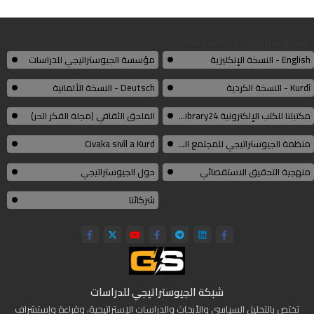
الجيوستراتيجي بعدة لغات
English - النسخة الإنكليزية
مؤسسة الجيوستراتيجي للدراسات
Kurdî - النسخة الكردية
Deutsch - النسخة الألمانية
مكتبتنا للكتب الإلكترونية Thelibrary24
الملحق الثقافي (مجلة الفكر الحر)
منظمة الجيوستراتيجي للمجتمع المدني الكوردي
Civaka sivîl a Kurd
منهجية التحقيق الاستقصائي
حول الجيوستراتيجي
شركائنا
شبكة الجيوستراتيجي للدراسات
تختص بالتحليل السياسي والأبحاث والدراسات الإستراتيجية، وقراءة وإستشراف