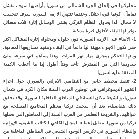
محاولاتها في إلحاق الجزء الشمالي من سوريا بأراضيها سوف تفشل
تماماً .. كونها قوة احتلال وعندما تنتهي الازمة السورية سوف تنحسب
لا محال. لذا يحاول النظام التركي بشتى الوسائل إثارة ثلاث مسائل
توفر لها البقاء لأطول فترة ممكنة:
1- الابقاء على الازمة السورية دون حلول، ومحاولة إثارة المشاكل اكثر
حتى تكون الاجواء مهيئة لها دائماً في البقاء وتنفيذ مشاريعها المعادية.
ومنها التحكم بمجرى مياه نهر الفرات، وهذا يساهم في سرعة ملئ
سدودها التي من المفترض تأخذ وقتاً أطول إذا ما أعطت الكمية
المتفقة عليه لسوريا.
2- تنفيذ مخطط خاص مع النظامين الإيراني والسوري حول اجراء
التغيير الديموغرافي في توطين العرب السنة مكان الكرد في شمال
سوريا، والشيعة مكان السنة في المناطق الداخلية السورية. وقد تحقق
ذلك بتفاصيله، بعد أن سحبت تركيا معظم المجاميع المسلحة مع
عوائلهم، والشريحة العظمى من العرب السنة إلى المناطق التي تحتلها
تركيا من سوريا، مقابل إعطاء المجال الكافي للكتائب الشيعية الإيرانية
والنظام السوري في تكريس الوجود الشيعي في المناطق الداخلية من