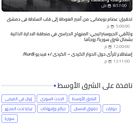
8:57:00 ص
تحقيق: عصام بويضاني: من أمير الغوطة إلى قلب السلطة في دمشق
5:00:00 م
وثائقي الجيوستراتيجي: المنهاج الدراسي في منطقة الادارة الذاتية
بشمال شرق سوريا/ روجآفا
12:00:00 م
إستطلاع للرأي حول الحوار الكردي – الكردي /+ فيديو Kurdȋ/
12:11:00 م
نافذة على الشرق الأوسط
الشرق الأوسط
الحدث السوري
إيران في المرمى
حوارات
حقوق الانسان
جرائم وإنتهاكات
تركيا تحت المجهر
سوريا