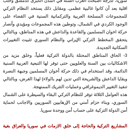
سوريا، لدرجة أصبحت العرب السنة في المدن الكبرى كدمشق وحلب
اقلية بعد أن كانوا غالبية عظمى. ومقابل ذلك يستخد النظام التركي
للمجموعات المسلحة العربية والتركمانية السنية في القضاء على
الوجود الكردي في الشمال، وتوطين هذه المجموعات ومؤيدي وأنصار
حركة اخوان المسلمين والقاعدة والداعش في هذه المناطق، وبالتالي
يتحقق المخطط التركي الإيراني والنظام السوري تثبيت التغييرات
السكانية الجديدة.
3- الحاق المناطق المحتلة بالدولة التركية فعلياً، وخلق مزيد من
الاشكاليات بين السنة والعلويين حتى توفر لها التبعية العربية السنية
الدائمة، وقد استخدام في ذلك حركة أخوان المسلمين وجبهة النصرة
وبقايا الداعش و(الشريحة التي تدين لهم بالولاء) لهذا الغرض، وبالتالي
تنفيذ التغيير الديموغرافي وعمليات التتريك الممنهجة.
هذه العوامل الثلاثة توفر للنظام التركي البقاء والسيطرة على الشمال
السوري، وبناء حزام أمني من الإرهابيين السوريين والاجانب لحماية
أمن الدولة التركية على حساب أمن ووحدة سوريا.
المشاريع التركية والحاجة إلى خلق الازمات في سوريا والعراق بغية