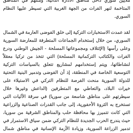
ملايين سوري داخل مناطق الادارة الذاتية، ومثلهم في المناطق
المتاخمة لنهر الفرات من الجهة الغربية التي تسيطر عليها النظام
السوري.
لقد عمدت الاستخبارات التركية إلى خلق الفوضى العارمة في الشمال
السوري، من خلال إستخدام الجماعات المتطرفة للمعارضة السورية
وعلى رأسها (الإئتلاف ومجموعاتها المسلحة - الجيش الوطني ودرع
الفرات والكتائب التركمانية المسلحة) التي تتخذ من تركيا معقلاً
لنشاطاتها، ويتم إستخدامهم لمشاريع تتعلق بالسياسات التركية
التوسعية الخاصة في المنطقة، إذ أن الفوضى وتدمير البنية التحتية
للدولة السورية منحت الفرصة للنظام التركي في الاستيلاء على
خيرات البلاد، والتعاطي مع المتطرفين (الداعش وغيرها خلال
سيطرتهم على مناطق شاسعة من سوريا) في سرقة الأليات التي
تستخرج به الثروة الأحفورية، إلى جانب القدرات الصناعية والزراعية
التي كانت تتميرز بها محافظة حلب والمناطق الشرقية من سوريا،
حيث يندرج الحرب الجديدة للنظام التركي ضمن سياق الاستمرار في
تدمير الزراعة السورية، وزيادة الأزمة الإنسانية في مناطق شمال