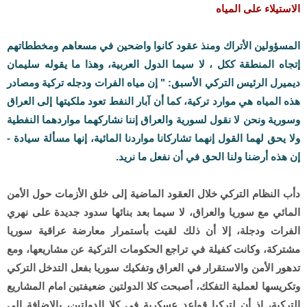
الاستيلاء على المياه
المسؤولين الأتراك ومنذ عقود كانوا واضحين في مسعاهم ومخططاتهم
إتجاه المنطقة ككل ، لا سيما الدول العربية، وهذا ما يقوله سليمان
ديميرل الرئيس التركي الأسبق: " إن مياه الفرات ودجله تركية ومصادر
هذه المياه هي موارد تركية، كما أن آبار النفط تعود ملكيتها إلى العراق
وسورية ونحن لا نقول لسورية والعراق إننا نشاركهما مواردهما النفطية
ولا يحق لهما القول إنهما تشاركانا مواردنا المائية، إنها مسألة سيادة -
إن هذه أرضنا ولنا الحق في أن نفعل ما نريد.
دأب النظام التركي خلال العقود الماضية إلى خلق الأزمات حول الأمن
المائي مع سوريا والعراق، لا سيما بعد بنائها سدود جديدة على نهري
الفرات ودجلة، إلا أن ذلك لقيت بأستمرار معارضة عراقية سوريا
مشتركة، وكانت كفيلة في تراجع الحكومات التركية عن مشاريعها، ومع
تدهور الأمن والاستقرار في العراق وتفكيك سوريا بفعل التدخل التركي
وتكريسها لعملية التفكك، أصبحت كلا الدولتين ضعيفتين امام المشاريع
التركية، إذ أن لتركيا قواعد عسكرية في كلا الدولتين، بالاضافة إلى