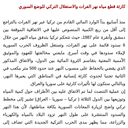
كارثة قطع مياه نهر الفرات والاستغلال التركي للوضع السوري
منذ أسابيع بدأ الوارد المائي القادم من تركيا عبر نهر الفرات بالتراجع
إلى أقل من ربع الكمية المنصوص عليها في الاتفاقية الموقعة بين
دمشق وأنقرة عام 1987، حيث تتحكم تركيا بتدفق مياه النهر من خلال
6 سدود قائمة على نهر الفرات، وتستغل الظروف الحرب السورية
لإملاء سدودها في وقت أسرع. مايعني مخالفتها ل
لعهود والموثيق
الأممية المعنية بتقاسم الثروة المائية بين الدول، وا
لاتفاق المذكور
الذي يقضي بالحفاظ على منسوب النهر عند حدود 500 متر مكعب في
الثانية تجنبا لحدوث كارثة إنسانية في المناطق التي يعبرها النهر،
وبالتالي ستكون لها تأثيرات كارثية على سوريا والعراق.
إن عملية التنصت لما تم الاتفاق عليه بين الأطراف حول كمية المياه
وتوزيعها بين الدول الثلاثة ( تركيا – سوريا - العراق) تشير إلى مخطط
تركي واضح لزيارة المعانات السورية بكافة مناطقها، لأن هذا النهر
والسدود المنتشرة على طول النهر تزود البلاد بالمياه والكهرباء
والزراعة، مما يظهر مدى الحرب التركية الجديدة التي تضاف إلى