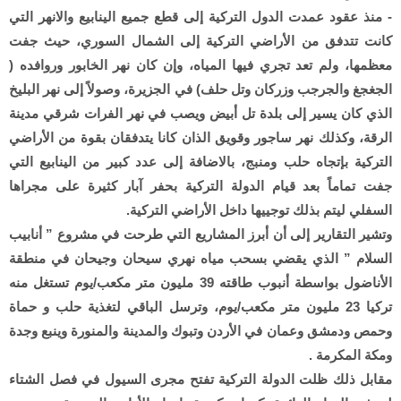
- منذ عقود عمدت الدول التركية إلى قطع جميع الينابيع والانهر التي
كانت تتدفق من الأراضي التركية إلى الشمال السوري، حيث جفت
معظمها، ولم تعد تجري فيها المياه، وإن كان نهر الخابور وروافده (
الجغجغ والجرجب وزركان وتل حلف) في الجزيرة، وصولاً إلى نهر البليخ
الذي كان يسير إلى بلدة تل أبيض ويصب في نهر الفرات شرقي مدينة
الرقة، وكذلك نهر ساجور وقويق الذان كانا يتدفقان بقوة من الأراضي
التركية بإتجاه حلب ومنبج، بالاضافة إلى عدد كبير من الينابيع التي
جفت تماماً بعد قيام الدولة التركية بحفر آبار كثيرة على مجراها
السفلي ليتم بذلك توجييها داخل الأراضي التركية.
وتشير التقارير إلى أن أبرز المشاريع التي طرحت في مشروع ” أنابيب
السلام ” الذي يقضي بسحب مياه نهري سيحان وجيحان في منطقة
الأناضول بواسطة أنبوب طاقته 39 مليون متر مكعب/يوم تستغل منه
تركيا 23 مليون متر مكعب/يوم، وترسل الباقي لتغذية حلب و حماة
وحمص ودمشق وعمان في الأردن وتبوك والمدينة والمنورة وينبع وجدة
ومكة المكرمة .
مقابل ذلك ظلت الدولة التركية تفتح مجرى السيول في فصل الشتاء