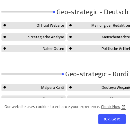
Geo-strategic - Deutsch
Official Website
Meinung der Redaktion
Strategische Analyse
Menschenrechte
Naher Osten
Politische Artikel
Geo-strategic - Kurdî
Malpera Kurdî
Desteya Weşanê
Analîza stratejîk
Mafên mirovan
Our website uses cookies to enhance your experience.
Check Now
Kurdistan
Felsefeya jiyanê
Ok, Go it!
Berawirdkirin