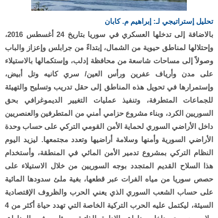
تحليل إستراتيجي لـ: إبراهيم م. كابان
بالاضافة إلى تدخلها العسكري في سوريا بتاريخ 24 أغسطس 2016،
وإحتلالها لمناطق حيوية من الشمال، إبتداءً من جرابلس وإعزاز والباب
وصولاً إلى مساحات شاسعة من محافظة إدلب، وإستكمالها بالاستيلاء
على مدن وأرياف عفرين ورأس العين/ سري كانيه وتل أبيض،
وإستمرارها في تحويل هذه المناطق إلى حقل تدريب وتسليح والتهيئة
للجماعات المتطرفة، وتنفيذ عمليات التغيير الديموغرافي بحق
السوريين الكرد، وبناء مشروع حزامي أمني من المتطرفين والعنصريين
داخل الأراضي السوري لحماية الأمن القومي التركي على حساب وحدة
الأراضي السورية وأمنها وسلامة أراضيها وتعدد مجتمعها. ليزيد اليوم
النظام التركي بمشروع تدمير الأمن المائي في المنطقة، وأستخدام
هذا السلاح القديم المتجدد بوجه السوريين من خلال الاستيلاء على
حصص سوريا من مياه الفرات عبر قطعها، بغية ملئ سدودها المائية
على حساب الشعب السوري الذي يعني الحرب والظروف الإقتصادية
السيئة، ليكتمل عليه الحرب التركية الخاصة التي تهدد حياة أكثر من 4