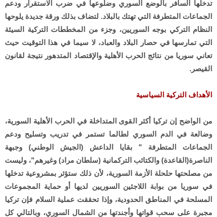
تدخلها السافر بالوضع السوري وضلوعها في ضرب الاستقرار ودعم
الجماعات المتطرفة التي تهتك بالبلاد. لتضاف بذلك ورقة جديدة يلوحها
النظام التركي بوجه السوريين، وجزء من المخططات التركية السيئة
التي تمارسها في حصار البلاد والعباد، لا سيما في هذا التوقيت حيث
تعاني سوريا من نتائج الحرب الأهلية والإقتصاد المتدهور نتيجة لقانون
القيصر.
الأهداف التركية السياسية
من الواضح إن تركيا أكثر القوى المتداخلة في الحرب الأهلية السورية،
وضالعة في الدم السوري لطالما تستمر في تدريب وتسليح ودعم
الجماعات المتطرفة " بقايا الداعش (الجيش الوطني) وجبهة
الناصرة(القاعدة) والكتائب التركمانية (سلطان مراد) وغيرهم"، وليست
من مصلحتها حلحلة الأزمة السورية، لأن ذلك ستؤثر بمشروعية تدخلها
في سوريا من بوابة اللاجئين السوريين لديها أو حماية المجموعات
المسلحة في المناطق الحدودية، وإذا تحققت عملية السلام فإن تركيا
مجبرة على سحب قواتها وأجندتها من الشمال السوري، وبالتالي كل