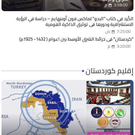
3:58:00 م
الكُرد في كتاب "البدو" لماكس فون أوبنهايم – دراسة في الرؤية
الاستشراقية ودورها في توثيق الذاكرة القومية
7:25:00 ص
"كردستان" في خرائط الشرق الأوسط بين اعوام ( 1432- 1925م)
3:20:00 م
إقليم كوردستان