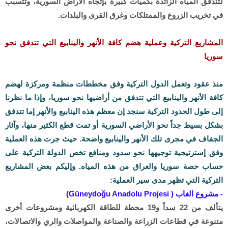
لتتدفق المياه الزائدة بكميات كبيرة بإتجاه الأراض السورية، وتتسبب
في تخريب الزروع والممتلكات وغرق القرى والبلدات.
المشاريع التركية وعملية هضم كافة الأنهر والينابيع التي تتدفق نحو
سوريا
منذ عقود وتعمل الدول التركية وفق مخططات منظمة ومركزة لهضم
كافة الأنهر والينابيع التي تتدفق من أراضيها
نحو سوريا، وإذا ما نظرنا
إلى طول الحدود التركية سنجد إن معظم هذه الينابيع والأنهر إما تتدفق
بشكل بسيط جداً نحو الأراضي السورية أو تمت قطع الكثير منها، وآثار
الجفاف في مجرى تلك الأنهر والينابيع واضحة. حيث جرت هذه العملية
وفق إسترتيجية توجيهها نحو سدود ومنافع تخص الدولة التركية على
حساب حصة سوريا والعراق من هذه المياه. وإليكم بعض المشاريع
التركية التي تظهر مدى سير العملية:
- مشروع الغاب ( Güneydoğu Anadolu Projesi)
يتألف من 22 سداً و19 محطة للطاقة الكهربائية ومشروعات أخرى
متنوعة في قطاعات الزراعة والصناعة والمواصلات والري والاتصالات،