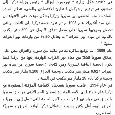
في 1987: خلال زيارة ” تورجورت أوزال ” رئيس وزراء تركيا إلى
دمشق، تم توقيع بروتوكول للتعاون الاقتصادي والفني، تنظم المادة
السادسة منه الحصص بين سوريا وتركيا بشكل مؤقت حتى الانتهاء من
ملئ سد أتاتورك عام 1993 م ثم تعود حصة تركيا إلى الثلث، والتي
تحصل بموجبها سوريا على معدل تدفق لا يقل عن 500 متر مكعب
بالثانية من مياه نهر الفرات” ما يعادل 50 % من واردات نهر الفرات
سنويًا.”
عام 1989 : تم توقيع مذكرة تفاهم ثنائية بين سوريا والعراق تنص على
إطلاق سوريا 58% من مياه نهر الفرات الواردة إليها من تركيا فيما
تكون الحصة الباقية لسوريا وهي 42%، ( حصة سوريا من مياه نهر
الفرات 6.627 مليار متر مكعب ، وحصة العراق 9.106 مليار متر مكعب
وحصة تركيا 15.700 مليار متر مكعب في السنة .
في عام 1994 : قامت سوريا بتسجيل الاتفاقية المؤقتة المعقودة مع
تركيا عام 1987 لدى الأمم المتحدة لضمان الحد الأدنى من حق سوريا
والعراق في مياه نهر الفرات ، و لكن الحصة التي تصل إلى سوريا و
العراق اليوم أقل بكثير بسبب استغلال تركيا لواقع العراق و سوريّة
المضطرب .