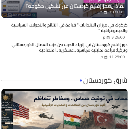
إقليم جنوب كردستان - العراق
لماذا يعجز إقليم كردستان عن تشكيل حكومة؟
8:37:00 ص
كركوك في ميزان الانتخابات " قراءة في النتائج والتحولات السياسية
والديموغرافية "
9:26:00 م
دور إقليم كوردستان في إنهاء الحرب بين حزب العمال الكوردستاني
وتركيا: قراءة تحليلية سياسية ـ عسكرية ـ اقتصادية
11:25:00 م
شرق كوردستان