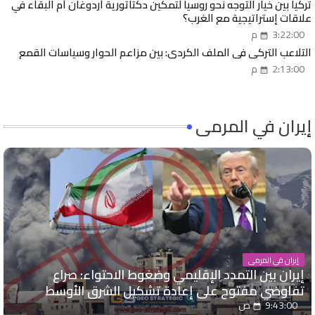
تركيا بين خيار التوجه نحو روسيا لتمكين دكتاتورية أردوغان أم البقاء في
علاقات إستراتيجية مع الغرب؟
3:22:00 م
التلاعب التركي في الملف الكردي: بين مزاعم الحوار وسياسات القمع
2:13:00 م
إيران في المرمى
إيران في المرمى
إيران بين التمدد الإقليمي وضغوط الاحتواء: صراع
تفاوضي مفتوح على إعادة تشكيل الشرق الأوسط
9:43:00 ص