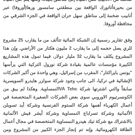
من بحيرةأتاتورك الواقعة بين منطقتي سامسور ورها(أوروفا) عبر
أنابيب ضخمة إلى مناطق سهل حران الواقعة في الجزء الشرقي من
محافظة أوروفا.
وفق تقارير رسمية إن الشبكة المائية تتألف من ما يقارب 25 مشروع
للري يصل حجمه إلى ما يقارب 2 مليون هكتار من الأراضي. وإن هذا
المشروع يكلف ما يقارب 32 مليار دولار، فيما تمول هذه المشاريع
الكبيرة مؤسسات عالمية بقيادة شركة نورول التركية التي يرأسها
"يونس بايراكتار"، المقرب من إسرائيل، وهي واحدة من أكبر الشركات
الإنشائية في تركيا، الى جانب وجود شركة سولزر هايدرو السويسرية
سابقاً والتي اشترتها شركة VA Tehcالنمساوية. وهكذا لم يبق من
الكونسرتيوم الاوروبي سوى بعض الشركات الصغيرة المتخصصة في
أعمال الكهرباء أهمها شركة الستوم الفرنسية وشركة أيد تسوبلن
الألمانية وشركة تسراباج النمساوية وشركة أيشر فيش الألمانية
بالاشتراك مع شركة تيك هيدرو النمساوية المتخصصة في مجال أعمال
الطاقة الكهرومائية. وإنه تم إنجاز الجزء الكبير من المشروع ومن