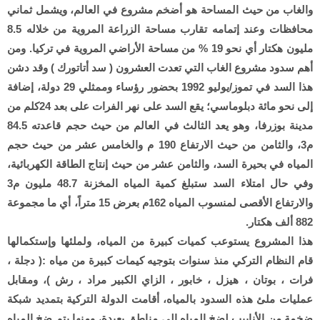
والغاب من حيث المساحة هو أضخم مشروع في العالم، ويشمل ثماني
محافظات وعند إتمامه تقارب مساحة الزراعة المروية من خلاله 8.5
مليون هكتار أي نحو 19 % من مساحة الأراضي المروية في تركيا. ومن
أهم سدود مشروع الغاب التي تعدت العشرون ( سد أتاتورك ) وقد دشن
هذا السد في تموز/يوليو 1992 بحضور رؤساء وممثلي 29 دولة، إضافة
إلى نحو مائة دبلوماسي؛ يقع السد على نهر الفرات على بعد 24كلم من
مدينة بوزرفا، وهو يعد الثالث في العالم من حيث حجم قاعدته 84.5
م3، والثامن من حيث الارتفاع 190 م والخامس عشر من حيث حجم
المياه في بحيرة السد، والثامن عشر من حيث إنتاج الطاقة الكهربائية،
وفي حال امتلاء السد ستبلغ كمية المياه المخزنة 48.7 مليون م3
والارتفاع الأقصى لمنسوب المياه 162م بعرض 15 متراً، أي ما مجموعة
882 ألف هكتار.
هذا المشروع يستوعب كميات كبيرة من المياه، ولملئها وإستكمالها
قام النظام التركي منذ سنوات بتوجيه كيمات كبيرة من مياه :( دجلة ،
فرات ، بوتان ، هيزل ، خابور ، الزاي الكبير مراد ، رش )، ومقابل
عمليات ملئ هذه السدود بالمياه، أقامت الدولة التركية بتمديد شبكة
ضخمة من الأنابيب لضخ المياه إلى مناطق بعيدة، ومنها يتم ضخ المياه