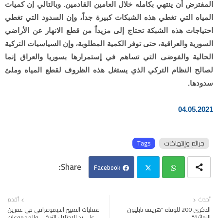
المفترض أن ينتهي بكامله خلال العامين القادمين. وبالتالي إن كميات
المياه التي تغطي هذه الشبكات كبيرة جداً، وإن السدود التي تغطي
احتياجات هذه الشبكة تحتاج إلى مزيداً من قطع الانهار عن الأراضي
السورية والعراقية، حتى توفر الكمية المطلوبة، وإن السياسيات التركية
الحالية والفوضى التي تساهم في إستمرارها بسوريا والعراق إنما
لصالح النظام التركي الذي يستغل هذه الظروف لقطع المياه وملئ
سدودها.
04.05.2021
جرائم وإنتهاكات
Tags
Facebook
Twi
Wh
أحدث
أقدم
الذكرى 200 للوفاة "هزيمة نابليون
عمليات التغيير الديموغرافي في عفرين
tter
ats
النهائية"
على يد الاحتلال التركي والمجموعات