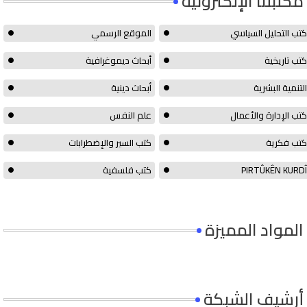
مكتبتنا الإلكترونية
كتب التحليل السياسي
الموقع الرسمي
كتب تاريخية
أبحاث ديموغرافية
التنمية البشرية
أبحاث دينية
كتب الإدارة والأعمال
علم النفس
كتب فكرية
كتب السير والإضطرابات
PIRTÛKÊN KURDÎ
كتب فلسفية
المواد المميزة
أرشيف الشبكة