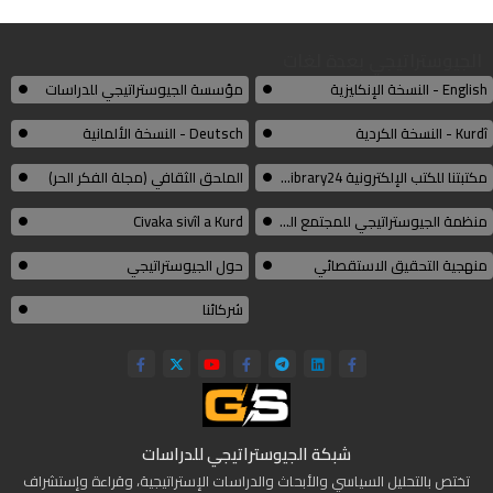
الجيوستراتيجي بعدة لغات
English - النسخة الإنكليزية
مؤسسة الجيوستراتيجي للدراسات
Kurdî - النسخة الكردية
Deutsch - النسخة الألمانية
مكتبتنا للكتب الإلكترونية Thelibrary24
الملحق الثقافي (مجلة الفكر الحر)
منظمة الجيوستراتيجي للمجتمع المدني الكوردي
Civaka sivîl a Kurd
منهجية التحقيق الاستقصائي
حول الجيوستراتيجي
شركائنا
شبكة الجيوستراتيجي للدراسات
تختص بالتحليل السياسي والأبحاث والدراسات الإستراتيجية، وقراءة وإستشراف