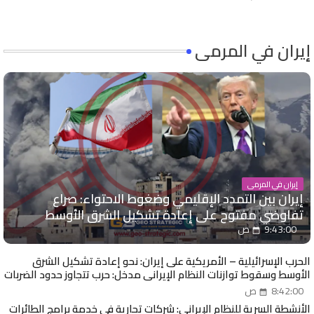
إيران في المرمى
إيران في المرمى
إيران بين التمدد الإقليمي وضغوط الاحتواء: صراع
تفاوضي مفتوح على إعادة تشكيل الشرق الأوسط
9:43:00 ص
الحرب الإسرائيلية – الأمريكية على إيران: نحو إعادة تشكيل الشرق
الأوسط وسقوط توازنات النظام الإيراني مدخل: حرب تتجاوز حدود الضربات
العسكرية
8:42:00 ص
الأنشطة السرية للنظام الإيراني: شركات تجارية في خدمة برامج الطائرات