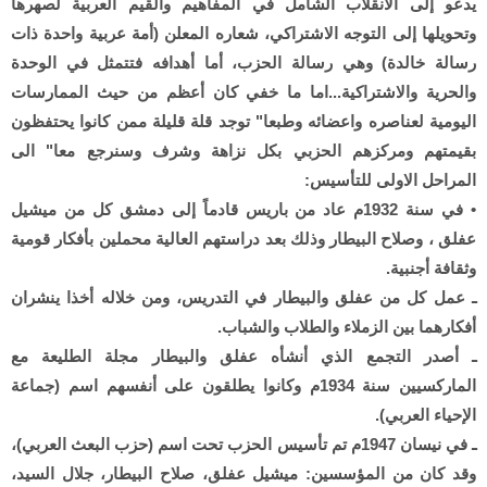
يدعو إلى الانقلاب الشامل في المفاهيم والقيم العربية لصهرها
وتحويلها إلى التوجه الاشتراكي، شعاره المعلن (أمة عربية واحدة ذات
رسالة خالدة) وهي رسالة الحزب، أما أهدافه فتتمثل في الوحدة
والحرية والاشتراكية...اما ما خفي كان أعظم من حيث الممارسات
اليومية لعناصره واعضائه وطبعا" توجد قلة قليلة ممن كانوا يحتفظون
بقيمتهم ومركزهم الحزبي بكل نزاهة وشرف وسنرجع معا" الى
المراحل الاولى للتأسيس:
• في سنة 1932م عاد من باريس قادماً إلى دمشق كل من ميشيل
عفلق ، وصلاح البيطار وذلك بعد دراستهم العالية محملين بأفكار قومية
وثقافة أجنبية.
ـ عمل كل من عفلق والبيطار في التدريس، ومن خلاله أخذا ينشران
أفكارهما بين الزملاء والطلاب والشباب.
ـ أصدر التجمع الذي أنشأه عفلق والبيطار مجلة الطليعة مع
الماركسيين سنة 1934م وكانوا يطلقون على أنفسهم اسم (جماعة
الإحياء العربي).
ـ في نيسان 1947م تم تأسيس الحزب تحت اسم (حزب البعث العربي)،
وقد كان من المؤسسين: ميشيل عفلق، صلاح البيطار، جلال السيد،