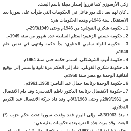
زكي الأرسوزي كما قرروا إصدار مجلة باسم البعث.
ـ كان لهم بعد ذلك دور فاعل في الحكومات التي طرأت على سوريا بعد
الاستقلال سنة 1946م وهذه الحكومات هي:
1 ـ حكومة شكري القوتلي: من 1946م وحتى 29/3/1949م.
2 ـ حكومة حسني الزعيم: استلم السلطة عدة شهور من سنة 1949م.
3 ـ حكومة اللواء سامي الحناوي: بدأ حكمه وانتهى في نفس عام
1949م.
4 ـ حكومة أديب الشيشكلي: استمر حكمه حتى سنة 1954م.
5 ـ حكومة شكري القوتلي: عاد إلى الحكم مرة ثانية واستمر إلى توقيع
اتفاقية الوحدة مع مصر سنة 1958م.
6 ـ حكومة الوحدة برئاسة جمال عبد الناصر: 1958ـ 1961م.
7 ـ حكومة الانفصال برئاسة الدكتور ناظم القدسي: وقد دام الانفصال
من 28/9/1961م وحتى 8/3/1963م. وقد قاد حركة الانفصال عبد الكريم
النحلاوي.
• منذ 8/3/1963م وإلى اليوم فقد وقعت سوريا تحت حكم حزب (*)
البعث، وقد مرت هذه الفترة بعدة حكومات بعثية هي:
ـ حكومة قيادة الثورة: 1963م وفيها برز صلاح البيطار كرئيس للوزراء.