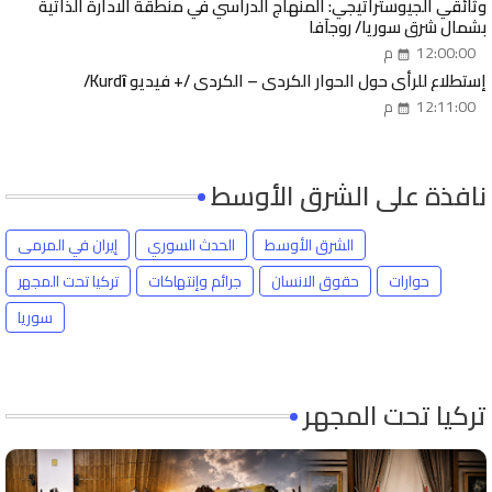
وثائقي الجيوستراتيجي: المنهاج الدراسي في منطقة الادارة الذاتية
بشمال شرق سوريا/ روجآفا
12:00:00 م
إستطلاع للرأي حول الحوار الكردي – الكردي /+ فيديو Kurdȋ/
12:11:00 م
نافذة على الشرق الأوسط
الشرق الأوسط
الحدث السوري
إيران في المرمى
حوارات
حقوق الانسان
جرائم وإنتهاكات
تركيا تحت المجهر
سوريا
تركيا تحت المجهر