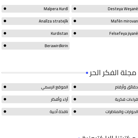
Malpera Kurdî
Desteya Weşanê
Analîza stratejîk
Mafên mirovan
Kurdistan
Felsefeya jiyanê
Berawirdkirin
مجلة الفكر الحر
حقائق وأرقام
الموقع الرسمي
قراءات فكرية
آراء وأفكار
الحوارات والمناظرات
نافذة أدبية