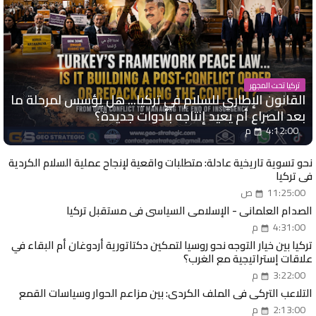
تركيا تحت المجهر
القانون الإطاري للسلام في تركيا... هل يؤسس لمرحلة ما
بعد الصراع أم يعيد إنتاجه بأدوات جديدة؟
4:12:00 م
نحو تسوية تاريخية عادلة: متطلبات واقعية لإنجاح عملية السلام الكردية
في تركيا
11:25:00 ص
الصدام العلماني - الإسلامي السياسي في مستقبل تركيا
4:31:00 م
تركيا بين خيار التوجه نحو روسيا لتمكين دكتاتورية أردوغان أم البقاء في
علاقات إستراتيجية مع الغرب؟
3:22:00 م
التلاعب التركي في الملف الكردي: بين مزاعم الحوار وسياسات القمع
2:13:00 م