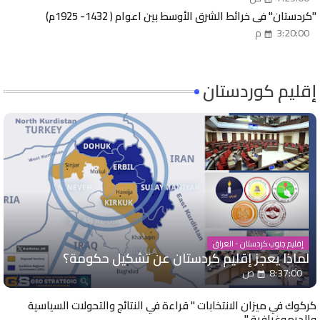
"كردستان" في خرائط الشرق الأوسط بين اعوام ( 1432- 1925م)
3:20:00 م
إقليم كوردستان
إقليم جنوب كردستان - العراق
لماذا يعجز إقليم كردستان عن تشكيل حكومة؟
8:37:00 ص
كركوك في ميزان الانتخابات " قراءة في النتائج والتحولات السياسية
والديموغرافية "