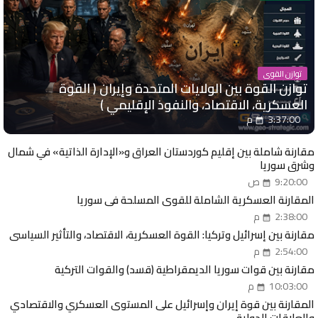
توازن القوى
توازن القوة بين الولايات المتحدة وإيران ( القوة
العسكرية، الاقتصاد، والنفوذ الإقليمي )
3:37:00 م
مقارنة شاملة بين إقليم كوردستان العراق و«الإدارة الذاتية» في شمال
وشرق سوريا
9:20:00 ص
المقارنة العسكرية الشاملة للقوى المسلحة في سوريا
2:38:00 م
مقارنة بين إسرائيل وتركيا: القوة العسكرية، الاقتصاد، والتأثير السياسي
2:54:00 م
مقارنة بين قوات سوريا الديمقراطية (قسد) والقوات التركية
10:03:00 م
المقارنة بين قوة إيران وإسرائيل على المستوى العسكري والاقتصادي
والعلاقات الدولية