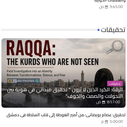
9:45:00 ص
تحقيقات
تحقيقات
الرقة: الكرد الذين لا يُرَون " تحقيق ميداني في هوية بين
التحولات والصمت والخوف"
8:57:00 ص
تحقيق: عصام بويضاني: من أمير الغوطة إلى قلب السلطة في دمشق
5:00:00 م