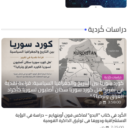
دراسات كُردية
دراسات كرُدية
كورد سوريا بين التاريخ والجغرافيا السياسية: قراءة نقدية
في تقرير" هل كورد سوريا سكان أصليون لسوريا كأكراد
العراق وتركيا؟ "
3:58:00 م
الكُرد في كتاب "البدو" لماكس فون أوبنهايم – دراسة في الرؤية
الاستشراقية ودورها في توثيق الذاكرة القومية
7:25:00 ص