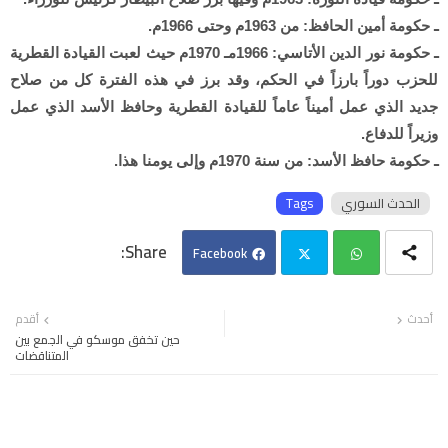
ـ حكومة أمين الحافظ: من 1963م وحتى 1966م.
ـ حكومة نور الدين الأتاسي: 1966مـ 1970م حيث لعبت القيادة القطرية
للحزب دوراً بارزاً في الحكم، وقد برز في هذه الفترة كل من صلاح
جديد الذي عمل أميناً عاماً للقيادة القطرية وحافظ الأسد الذي عمل
وزيراً للدفاع.
ـ حكومة حافظ الأسد: من سنة 1970م وإلى يومنا هذا.
الحدث السوري
Tags
Facebook
Twi
Wh
أحدث
أقدم
حين تخفق موسكو في الجمع بين
tter
ats
المتناقضات
app