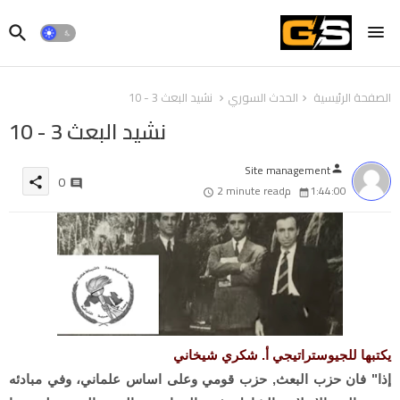
الصفحة الرئيسية
الحدث السوري
نشيد البعث 3 - 10
نشيد البعث 3 - 10
Site management
person
0
share
1:44:00 م
2 minute read
يكتبها للجيوستراتيجي أ. شكري شيخاني
إذا" فان حزب البعث, حزب قومي وعلى اساس علماني، وفي مبادئه