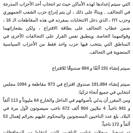
التي سيتم إعدادها لهذه الأماكن حيث تم انتخاب أحد الأحزاب المدرجة
في التحالف. . وبناءً على ذلك ، لن يتم إدراج حزب الشعب الجمهوري
وحزب IYI ، الذي دخل الانتخابات بمفرده في هذه المقاطعات الـ 16 ،
ضمن خطاب التحالف على بطاقة الاقتراع ، ولكن بشعاراتهما
وقوائمهما الخاصة. وينطبق نفس القرار على التحالفات الأخرى في
المناطق التي ينتخب فيها حزب واحد فقط من الأحزاب السياسية
المنضوية في التحالف.
سيتم إنشاء 191 ألفًا و 884 صندوقًا للاقتراع
سيتم إنشاء 191،884 صندوق اقتراع في 973 مقاطعة و 1094 مجلس
انتخابي في جميع أنحاء تركيا.
ومن المقرر أن يدلي بأصواتهم في الداخل والخارج 64 مليوناً و 113 ألفاً
و 941 ناخباً. 4 ملايين 904 ألف 672 ناخب سيصوتون لأول مرة في
البلاد. بلغ عدد الناخبين المسجونين والمحكوم عليهم بجرائم إهمال 53
ألفاً و 172 ناخباً.
تم تسجيل سجلات عناوين الناخبين الذين انتقلوا من المحافظات