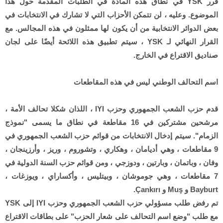
قرر YSK في نطاق هذه المادة في الطلبات المقدمة حول هذا
الموضوع. وعليه ، لن تتمكن الأحزاب التي لا تشارك في الانتخابات في
بعض الدوائر الانتخابية من أن يكون لها ممثلون في هذه المجالس. مع
القرار النهائي لـ YSK ، سيتم تطبيق هذه اللائحة أيضًا على لجان
صناديق الاقتراع في الخارج.
اسم التحالف الوطني ليس في هذه المقاطعات
قدم حزب الشعب الجمهوري وحزب IYI ، اللذان شكلا تحالف الأمة ،
مرشحين مشتركين في 16 مقاطعة في نطاق ما يسمى "نموذج
الزمام". سيتم إدخال الانتخابات من قوائم حزب الشعب الجمهوري في
9 مقاطعات ، وهي أديامان ، وهكاري ، وتشوروم ، وريز ، وأرزينجان ،
وفان ، وباتمان ، وبارتين ، ودوزجي ، ومن قوائم حزب السنة الدولية في
7 مقاطعات ، وهي جوموشان ، وبيتليس ، وأكساراي ، ويوزغات ،
Bayburt و Muş و Çankırı.
تم رفض طلب مسؤولي حزب الشعب الجمهوري وحزب IYI إلى YSK
مع طلب "وضع اسم التحالف على شعار الحزب" على بطاقات الاقتراع