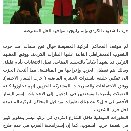
حزب الشعوب الكردي وإستراتيجية مواجهة الحل المفترضة
لم تتوقف المحاكم التركية المسيسة حيال فتح ملفات ضد حزب
الشعوب الديمقراطي الغالبة عليها التيارات الكردية، ووفق المشهد
التركي قد يشهد أحكاماً بالتجميد المفاجئ قبيل الانتخابات بأيام قليلة،
وبذلك يتم تعطيل الحزب وإخراجها من المنافسة، مما ألتجئ الحزب
إلى تمكين حليفه للسنوات العشرة الماضية ( حزب اليسار الاخضر).
ووفق الاجتماعات والتصريحات المشتركة للحزبين إنهم تجاوزوا كافة
العقبلات وأصبحوا مستعدين في الدخول إلى الانتخابات بإسم اليسار
الأخضر في حال كانت هناك تطورات من قبل المحاكم التركية المتعمدة
لحل حزب الشعوب.
التطورات الميدانية داخل الشارع الكردي في تركيا تبشر بتطوير كبير
في شعبية حزب الشعوب، كما إن إستراتيجية الحزب في عدم طرح