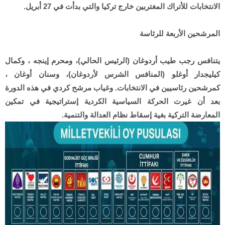
الانتخابات للأتراك المغتربين خارج تركيا والتي بدأت في 27 أبريل.
المرشحين الأربعة للرئاسة
يتنافس رجب طيب أردوغان (الرئيس الحالي)، ومحرم إينجه ، وكمال
كيليجدار أوغلو (المنافس الشرس لأردوغان)، وسنان أوغان ،
كمرشحين رئاسيين في الانتخابات. وغياب مرشح كردي في هذه الدورة
بعد أن غيرت الحركة السياسية الكردية إستراتيجية في تمكين
المعارضة التركية بغية إسقاط نظام العدالة والتنمية.