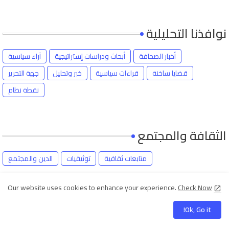
نوافذنا التحليلية
أخبار الصحافة
أبحاث ودراسات إستراتيجية
آراء سياسية
قضايا ساخنة
قراءات سياسية
خبر وتحليل
جهة التحرير
نقطة نظام
الثقافة والمجتمع
متابعات ثقافية
توثيقيات
الدين والمجتمع
Our website uses cookies to enhance your experience.
Check Now
Geo-strategic - English
Ok, Go it!
Official Website
Editorial Board