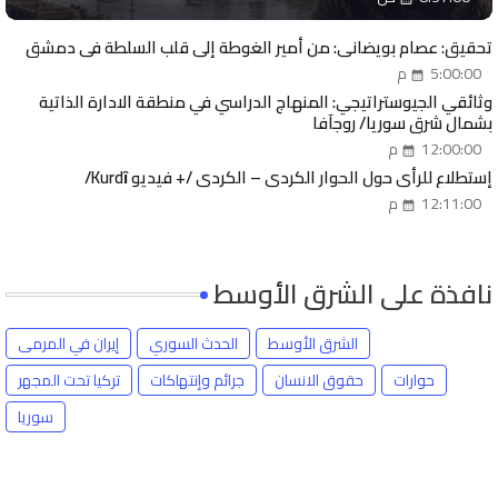
تحقيق: عصام بويضاني: من أمير الغوطة إلى قلب السلطة في دمشق
5:00:00 م
وثائقي الجيوستراتيجي: المنهاج الدراسي في منطقة الادارة الذاتية
بشمال شرق سوريا/ روجآفا
12:00:00 م
إستطلاع للرأي حول الحوار الكردي – الكردي /+ فيديو Kurdȋ/
12:11:00 م
نافذة على الشرق الأوسط
الشرق الأوسط
الحدث السوري
إيران في المرمى
حوارات
حقوق الانسان
جرائم وإنتهاكات
تركيا تحت المجهر
سوريا