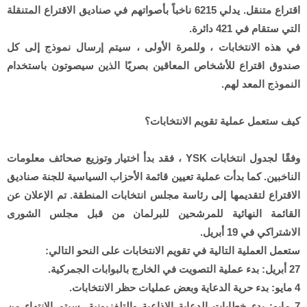
اقتراع متنقل. يدلي 6215 ناخباً بأصواتهم في صناديق الاقتراع المتنقلة
التي ستقام في 421 دائرة.
في هذه الانتخابات ، وللمرة الأولى ، سيتم إرسال نموذج إلى كل
صندوق اقتراع للأشخاص المعاقين بصريًا الذين سيصوتون باستخدام
النموذج المعد لهم.
كيف ستعمل عملية تقويم الانتخابات؟
وفقًا لجدول انتخابات YSK ، فقد بدأ اختيار وتوزيع صحائف معلومات
الناخبين. كما بدأت عملية تعيين قائمة الأحزاب السياسية للجنة صناديق
الاقتراع لتقديمها إلى رئاسة مجلس انتخابات المنطقة. تم الإعلان عن
القائمة النهائية للمرشحين للبرلمان من قبل مجلس الشورى
الاشتراكي في 19 أبريل.
ستعمل العملية التالية في تقويم الانتخابات على النحو التالي:
27 أبريل: بدء عملية التصويت في الخارج بالبوابات الجمركية.
4 مايو: بدء حرية الدعاية وبعض عمليات حظر الانتخابات.
7 مايو: بدء خطابات الدعاية الإذاعية والتلفزيونية. سيتم الانتهاء من