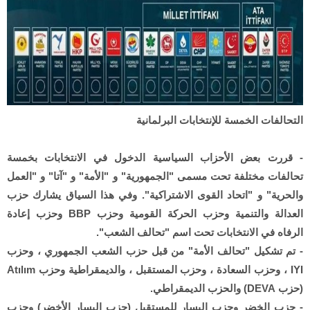
التحالفات الخمسة للإنتخابات البرلمانية
- قررت بعض الأحزاب السياسية الدخول في الانتخابات بخمسة
تحالفات مختلفة تحت مسمى "الجمهورية" و "الأمة" و "آتا" و "العمل
والحرية" و "اتحاد القوى الاشتراكية". وفي هذا السياق يشارك حزب
العدالة والتنمية وحزب الحركة القومية وحزب BBP وحزب إعادة
الرفاه في الانتخابات تحت اسم "تحالف الشعب".
- تم تشكيل "تحالف الأمة" من قبل حزب الشعب الجمهوري ، وحزب
IYI ، وحزب السعادة ، وحزب المستقبل ، والديمقراطية وحزب Atılım
(حزب DEVA) والحزب الديمقراطي.
- حزب الخضر وحزب اليسار للمستقبل (حزب اليسار الأخضر) وحزب