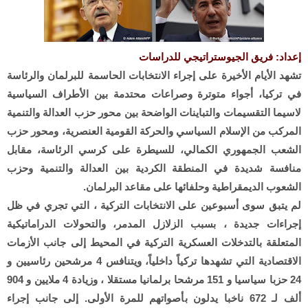
إعداد: فريق الجيوستراتيجي للدراسات
تشهد الأيام الأخيرة على إجراء الانتخابات الحاسمة للبرلمان والرئاسة
في تركيا، أجواء متوترة وصراعات محتدمة بين الأطراف السياسية
لاسيما التقسيمات والتباينات الواضحة بين محور حزب العدالة والتنمية
المركب من الإسلام السياسي والحركة القومية العنصرية، ومحور حزب
الشعب الجمهوري الكمالي، للسيطرة على كرسي الرئاسة، مقابل
منافسة شديدة في المنطقة الكردية بين العدالة والتنمية وحزب
الشعوب الديمقراطية وحلفائها على مقاعد البرلمان.
لم يتبق سوى أسبوعين على الانتخابات التركية ، التي تجري في ظل
إجراءات جديدة ، بسبب الزلازل المدمر، والتحولات الدراماتيكية
المتعلقة بالتدخلات العسكرية التركية في المحيط إلى جانب الأزمات
الاقتصادية التي تشهدها تركياً داخلياً، ويتنافس 4 مرشحين رئاسيين و
24 حزبا سياسيا و 151 مرشحا برلمانيا مستقلا ، وزيادة 4 ملايين و 904
ألف لـ 672 ناخبا يدلون بأصواتهم للمرة الأولى. إلى جانب إجراء