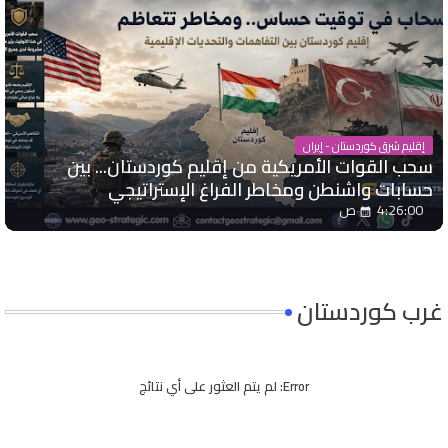
إقليم شرق كوردستان - إيران
سحب القوات الأمريكية من إقليم كوردستان... بين
حسابات واشنطن ومخاطر الفراغ الإستراتيجي
4:26:00 ص
غرب كوردستان
Error:
لم يتم العثور على أي نتائج