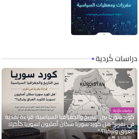
دراسات كُردية
دراسات كرُدية
كورد سوريا بين التاريخ والجغرافيا السياسية: قراءة نقدية
في تقرير" هل كورد سوريا سكان أصليون لسوريا كأكراد
العراق وتركيا؟ "
3:58:00 م