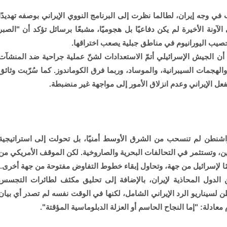
في وجه إيران، لطالما نظرت إلى البرنامج النووي الإيراني بوصفه تهديدًا
لآونة الأخيرة لم يكن دفاعيًا بل هجوميًا، مشبعًا برسائل تؤكد أن "الصبر
يب اليورانيوم في مناطق جبلية يصعب اختراقها.
ا أن الجيش الإسرائيلي أتمّ الاستعدادات لشنّ عملية جراحية ضد المنشآت
والهجمات السيبرانية، والموساد، وربما فرق الكوماندوز. كما سُرّبت وثائق
ل الإيراني وعدم انزلاق الأمور إلى مواجهة غير منضبطة.
واشنطن لم تنسحب من الشرق الأوسط أمنيًا، بل تحولت إلى استراتيجية
يين، وتستثمر في التحالفات البحرية والصاروخية. لكن الموقف الأمريكي من
مًا لإسرائيل من جهة، وتحاول إبقاء خطوط التفاوض مفتوحة من جهة أخرى.
الدول المحاذية لإيران، بالإضافة إلى تحليق مكثف لطائرات التجسس
 لسيناريو الرد الإيراني الشامل، لكنها في الوقت نفسه لم تصدر أي بيان
عادلة: "إما النجاح الحاسم أو العزلة الدبلوماسية المؤقتة".