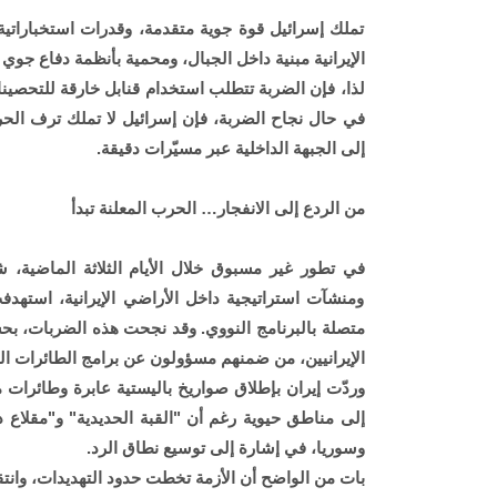
تملك إسرائيل قوة جوية متقدمة، وقدرات استخباراتية تُع
الإيرانية مبنية داخل الجبال، ومحمية بأنظمة دفاع جوي روسية الصنع من طراز "00
في حال نجاح الضربة، فإن إسرائيل لا تملك ترف الحر
إلى الجبهة الداخلية عبر مسيّرات دقيقة.
من الردع إلى الانفجار… الحرب المعلنة تبدأ
في تطور غير مسبوق خلال الأيام الثلاثة الماضية،
ومنشآت استراتيجية داخل الأراضي الإيرانية، استهد
متصلة بالبرنامج النووي. وقد نجحت هذه الضربات، بحس
الإيرانيين، من ضمنهم مسؤولون عن برامج الطائرات الم
وردّت إيران بإطلاق صواريخ باليستية عابرة وطائرات 
إلى مناطق حيوية رغم أن "القبة الحديدية" و"مقلاع د
وسوريا، في إشارة إلى توسيع نطاق الرد.
بات من الواضح أن الأزمة تخطت حدود التهديدات، وانت