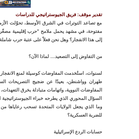
تقدير موقف: فريق الجيوستراتيجي للدراسات
مع تصاعد التوترات في الشرق الأوسط، تحوّلت الأزمة 
مفتوحة، في مشهد يحمل ملامح "حرب إقليمية مصغّرة
إلى هذا الانفجار؟ وهل نحن فعلاً على عتبة حرب شامل
من التفاوض إلى التصعيد… لماذا الآن؟
لسنوات، استُخدمت المفاوضات كوسيلة لمنع الانفجار، 
طهران وواشنطن، بعيدًا عن ضجيج التصريحات السيا
المفاوضات النووية، واتهامات متبادلة بخرق التعهدات، ما 
السؤال المحوري الذي يطرحه خبراء الجيوستراتيجية الي
وما الذي يجعل الولايات المتحدة تسحب رعاياها من ا
للضربة العسكرية؟
حسابات الردع الإسرائيلية