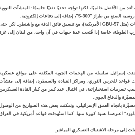
د من الأفضل عالميًا، لكنها تواجه تحديًا تقنيًا حاسمًا: المنشآت النووية
S-3"، إضافة إلى دفاعات إلكترونية.
لذا، فإن الضربة تتطلب استخدام قنابل خارقة للتحصينات (مثل GBU-57 الأمريكية)، مع تنسيق فائق الدقة مع واشنطن. لكن حت
ب الطويلة، خاصة إذا فُتحت عدة جبهات في آن واحد، من لبنان إلى غزة
 شنت إسرائيل سلسلة من الهجمات الجوية المكثفة على مواقع عسكرية
فت قواعد للحرس الثوري، ومراكز القيادة والسيطرة، إضافة إلى منشآت
ب تسريبات استخباراتية، في اغتيال عدد كبير من كبار القادة العسكريين
سيّرة والدفاع الجوي.
مسيّرة باتجاه العمق الإسرائيلي، وتمكنت بعض هذه الصواريخ من الوصول
اوود" اعترضتا نسبة كبيرة منها. كما استُهدفت قواعد أمريكية في العراق
قلت إلى مرحلة الاشتباك العسكري المباشر.