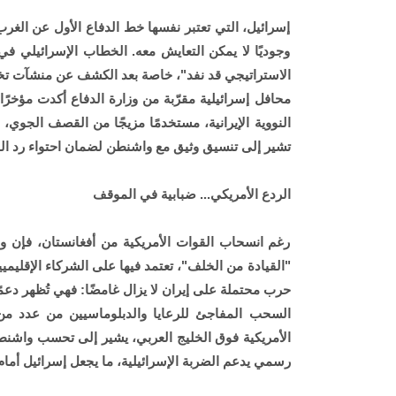
إسرائيل، التي تعتبر نفسها خط الدفاع الأول عن الغرب 
وجوديًا لا يمكن التعايش معه. الخطاب الإسرائيلي في ا
الاستراتيجي قد نفد"، خاصة بعد الكشف عن منشآت تخص
محافل إسرائيلية مقرّبة من وزارة الدفاع أكدت مؤخرً
النووية الإيرانية، مستخدمًا مزيجًا من القصف الجوي، 
تشير إلى تنسيق وثيق مع واشنطن لضمان احتواء رد الفع
الردع الأمريكي... ضبابية في الموقف
رغم انسحاب القوات الأمريكية من أفغانستان، فإن 
"القيادة من الخلف"، تعتمد فيها على الشركاء الإقليم
حرب محتملة على إيران لا يزال غامضًا: فهي تُظهر دع
السحب المفاجئ للرعايا والدبلوماسيين من عدد من 
الأمريكية فوق الخليج العربي، يشير إلى تحسب واشنطن
رسمي يدعم الضربة الإسرائيلية، ما يجعل إسرائيل أمام م