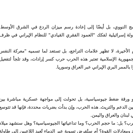
امج النووي، بل أيضًا إلى إعادة رسم ميزان الردع في الشرق الأوسط.
ولة إسرائيلية لفكك "العمود الفقري القيادي" للنظام الإيراني في ظرف
 الأخيرة، لا تظهر علامات التراجع، بل تستعد لما تسميه "معركة النفس
جمهورية الإسلامية تعتبر هذه الحرب حرب كسر إرادات، وقد تلجأ لتفعيل
 بالممر البري الإيراني عبر العراق وسوريا.
ي أو ورقة ضغط جيوسياسية، بل تحولت إلى مواجهة عسكرية مباشرة بين
ن الدعم والتريث. هذه الحرب، وإن بدأت بضربات محددة، فإنها قد تتوسع
لبنان والعراق واليمن.
ب؟ بل: ما حجم الحرب؟ وما تداعياتها الجيوسياسية؟ وهل سنشهد ميلاد
معادلات القوة؟ أم ستُفرض تسوية عبر الدماء تُعيد اللاعبين إلى طاولة