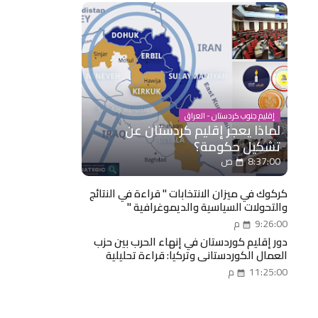
إقليم جنوب كردستان - العراق
لماذا يعجز إقليم كردستان عن
تشكيل حكومة؟
8:37:00 ص
كركوك في ميزان الانتخابات " قراءة في النتائج
والتحولات السياسية والديموغرافية "
9:26:00 م
دور إقليم كوردستان في إنهاء الحرب بين حزب
العمال الكوردستاني وتركيا: قراءة تحليلية
سياسية ـ عسكرية ـ اقتصادية
11:25:00 م