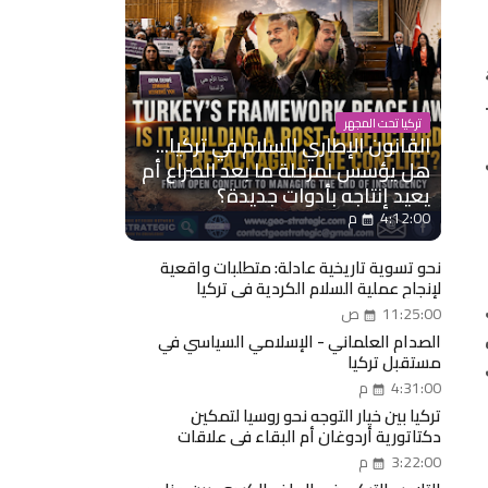
تركيا تحت المجهر
القانون الإطاري للسلام في تركيا...
هل يؤسس لمرحلة ما بعد الصراع أم
يعيد إنتاجه بأدوات جديدة؟
4:12:00 م
نحو تسوية تاريخية عادلة: متطلبات واقعية
لإنجاح عملية السلام الكردية في تركيا
11:25:00 ص
الصدام العلماني - الإسلامي السياسي في
س
مستقبل تركيا
4:31:00 م
تركيا بين خيار التوجه نحو روسيا لتمكين
دكتاتورية أردوغان أم البقاء في علاقات
إستراتيجية مع الغرب؟
3:22:00 م