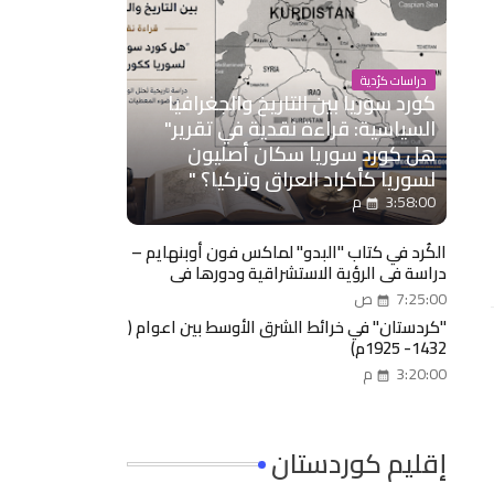
دراسات كرُدية
كورد سوريا بين التاريخ والجغرافيا
السياسية: قراءة نقدية في تقرير"
هل كورد سوريا سكان أصليون
لسوريا كأكراد العراق وتركيا؟ "
3:58:00 م
الكُرد في كتاب "البدو" لماكس فون أوبنهايم –
دراسة في الرؤية الاستشراقية ودورها في
توثيق الذاكرة القومية
7:25:00 ص
"كردستان" في خرائط الشرق الأوسط بين اعوام (
1432- 1925م)
3:20:00 م
إقليم كوردستان