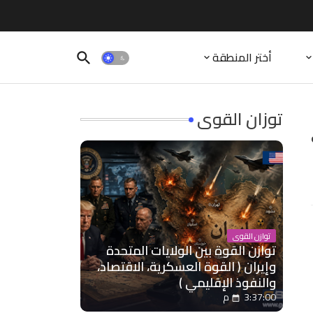
أختر المنطقة
توزان القوى
توازن القوى
توازن القوة بين الولايات المتحدة
وإيران ( القوة العسكرية، الاقتصاد،
والنفوذ الإقليمي )
3:37:00 م