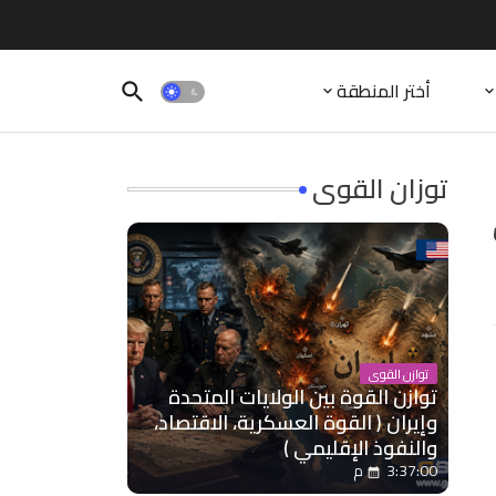
أختر المنطقة
توزان القوى
توازن القوى
توازن القوة بين الولايات المتحدة
وإيران ( القوة العسكرية، الاقتصاد،
والنفوذ الإقليمي )
3:37:00 م