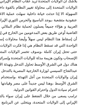
بلاشك أن الولايات المتحدة تريد عقاب النظام الإيراني
الولايات المتحدة إلى محاولة تغيير النظام بالقوة د
السهولة الا إذا حدثت خيانة داخلية سهلت عملية الاغت
عنقودية متشعبة ،يوجد الباسيج والحرس الثوري الإيران
العربية و هؤلاء جميعاً يعملون لحماية نظام الملال
الغاضبة أوعن طريق بعض المدعومين من الخارج في إي
أن إسقاط هذا النظام ليس سهلاً وأيضا محاولات إسق
الواحدة التي قد تسقط النظام هي إذا فكرت الولايات
حتى تحتل إيران كاملة ،وسوف تخسر الولايات الم
الإنسحاب وتكون هزيمة مذلة للولايات المتحدة وإسرائي
هناك دول في الشرق الأوسط تحاول التدخل وتهدئة ال
عبدالفتاح السيسي لوزارة الخارجية المصرية بالتدخل ل
إيران والولايات المتحدة من أجل التهدئة ،واستخدام
الشرق الأوسط ،وهذا ليس جديداً على مصر وقيادتها 
احترام سيادة الدول واحترام القوانين الدولية.
ترامب يسعى من خلال الضغط على إيران سواء بالته
الإيراني إلى الولايات المتحدة، ويتخلى عن البرنامج