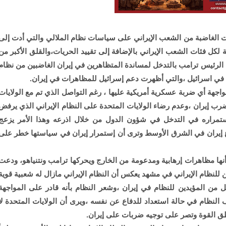
ت الغاضبة من الشعب الإيراني على سياسات نظام الملالي والتي أدت إلى
لكل فئات الشعب الإيراني بالإضافة إلى تقييد الحريات،والقلق الأكبر من
 الرئيس ترامب بالتدخل لمساندة المتظاهرين في إيران الغاضبين من نظام
في اسرائيل ،والتي أظهرت دعم إسرائيل للمظاهرات في إيران.
واجهة أي ضربة عسكرية أمريكية عليها ، رغم التواصل الذي تم مع الولايات
 إيران ،وعدم رضاء الولايات المتحدة على النظام الإيراني الذي يرفض
واستمراره في التدخل في شؤون الدول من خلال اذرعه وهذا الأمر يزعج
رع إيران في الشرق الأوسط وترى أن إستمرار إيران في سياستها خطر على
نها مظاهرات إرهابية ومدعومة من الخارج ويحركها ترامب ونتنياهو، ودعت
للنظام الإيراني في مشهد يعكس أن النظام الإيراني مازال له شعبية قوية
 من المؤيدين للنظام في إيران ،وشعر النظام بأنه قادر على المواجهة
 النظام في حالة استعداد للدفاع عن نفسه ،ويرى أن الولايات المتحدة لا
طق القوة وتصر على توجيه ضربات على إيران.