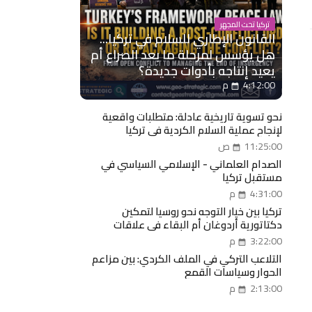
تركيا تحت المجهر
القانون الإطاري للسلام في تركيا...
هل يؤسس لمرحلة ما بعد الصراع أم
يعيد إنتاجه بأدوات جديدة؟
4:12:00 م
نحو تسوية تاريخية عادلة: متطلبات واقعية
لإنجاح عملية السلام الكردية في تركيا
11:25:00 ص
الصدام العلماني - الإسلامي السياسي في
مستقبل تركيا
4:31:00 م
تركيا بين خيار التوجه نحو روسيا لتمكين
دكتاتورية أردوغان أم البقاء في علاقات
إستراتيجية مع الغرب؟
3:22:00 م
التلاعب التركي في الملف الكردي: بين مزاعم
الحوار وسياسات القمع
2:13:00 م