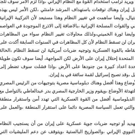
 ويريد ترامب استخدام القوة مع النظام الإيراني ،واذا لزم الأمر سوف تلجأ
اخل إيران وهناك توقعات باستهداف المرشد خامنئي ،لكن الأمر ليس بهذه
يال، وأيضا ساهمت في تغيير النظام وهذا مستبعد لأن التركيبة الإيرانية
ي والقوات المسلحة الإيرانية ،بالاضافة إلى الاذرع الموجودة في العواصم
ي وايضا ثورة الخميني،ولذلك محاولات تغيير النظام سواء من المظاهرات
ران لن تسقط النظام لأن كل المظاهرات في السنوات السابقة أكدت على
اطه بالقوة العسكرية وتوجيه ضربات أمريكية لن تسقط النظام ،الحالة
 المتحدة إحتلال إيران على الأرض لكن المواجهة، أيضا سوف تكون طويلة
تحدة اعداد كبيرة من جنودها على الأرض ،واذا فشلت سوف تضطر إلى
ل ،وقد تصبح إسرائيل لقمة سائغة في يد إيران.
أوضاع وهذا أفضل وهناك دبلوماسية مصرية بتوجيهات من الرئيس المصري
تهدئة الأوضاع ،ويقوم وزير الخارجية المصري بدر عبدالعاطي بالتواصل مع
 الدبلوماسية أفضل من القوة العسكرية التي تهدد أمن واستقرار منطقة
والتي تعمل السياسة المصرية دائما على استقرار المنطقة ،والعمل على
ديد أو توجيه ضربات جوية عسكرية على إيران من أن يستجيب النظام
 النووي الإيراني ،والصواريخ البالستية ،ويتوقف عن دعم المليشيات التي