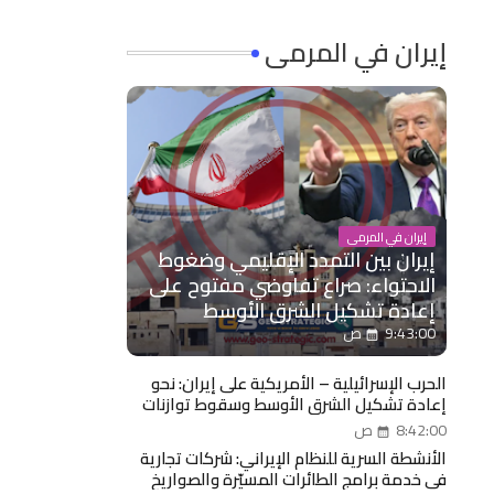
إيران في المرمى
إيران في المرمى
إيران بين التمدد الإقليمي وضغوط
الاحتواء: صراع تفاوضي مفتوح على
إعادة تشكيل الشرق الأوسط
9:43:00 ص
الحرب الإسرائيلية – الأمريكية على إيران: نحو
إعادة تشكيل الشرق الأوسط وسقوط توازنات
النظام الإيراني مدخل: حرب تتجاوز حدود الضربات
8:42:00 ص
العسكرية
الأنشطة السرية للنظام الإيراني: شركات تجارية
في خدمة برامج الطائرات المسيّرة والصواريخ