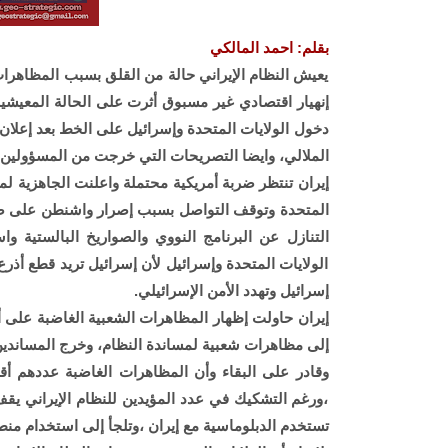
بقلم: احمد المالكي
يعيش النظام الإيراني حالة من القلق بسبب المظاهرا
إنهيار اقتصادي غير مسبوق أثرت على الحالة المعيشية 
دخول الولايات المتحدة وإسرائيل على الخط بعد إعلان
الملالي، وايضا التصريحات التي خرجت من المسؤولين 
إيران تنتظر ضربة أمريكية محتملة واعلنت الجاهزية لم
المتحدة وتوقف التواصل بسبب إصرار واشنطن على ضرب
التنازل عن البرنامج النووي والصواريخ البالستية 
الولايات المتحدة وإسرائيل لأن إسرائيل تريد قطع أذ
إسرائيل وتهدد الأمن الإسرائيلي.
إيران حاولت إظهار المظاهرات الشعبية الغاضبة على أ
إلى مظاهرات شعبية لمساندة النظام، وخرج المساندين 
وقادر على البقاء وأن المظاهرات الغاضبة عددهم أقل
،ورغم التشكيك في عدد المؤيدين للنظام الإيراني يقف
تستخدم الدبلوماسية مع إيران ،وتلجأ إلى استخدام من