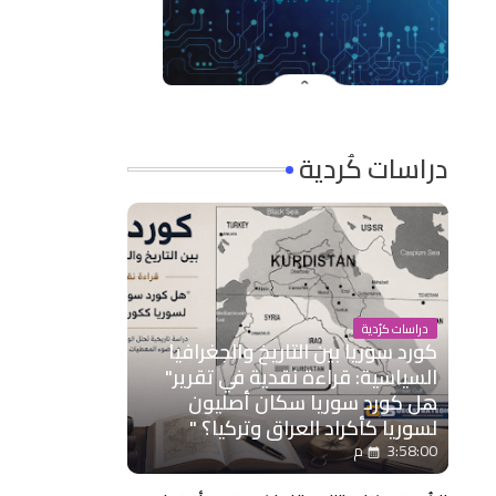
دراسات كُردية
دراسات كرُدية
كورد سوريا بين التاريخ والجغرافيا
السياسية: قراءة نقدية في تقرير"
هل كورد سوريا سكان أصليون
لسوريا كأكراد العراق وتركيا؟ "
3:58:00 م