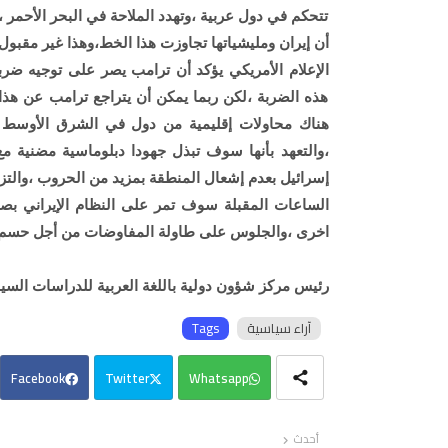
تتحكم في دول عربية ،وتهدد الملاحة في البحر الأحمر 
أن إيران ومليشياتها تجاوزت هذا الخط،وهذا غير مقبول
الإعلام الأمريكي يؤكد أن ترامب يصر على توجيه ضرب
هذه الضربة ،لكن ربما يمكن أن يتراجع ترامب عن هذا 
هناك محاولات إقليمية من دول في الشرق الأوسط ل
،والتعهد بأنها سوف تبذل جهودا دبلوماسية مضنية مع ا
إسرائيل بعدم إشعال المنطقة بمزيد من الحروب ،والتزا
الساعات المقبلة سوف تمر على النظام الإيراني بص
اخرى ،والجلوس على طاولة المفاوضات من أجل حسم الكث
رئيس مركز شؤون دولية باللغة العربية للدراسات السيا
آراء سياسية
Tags
Facebook
Twitter
Whatsapp
أحدث