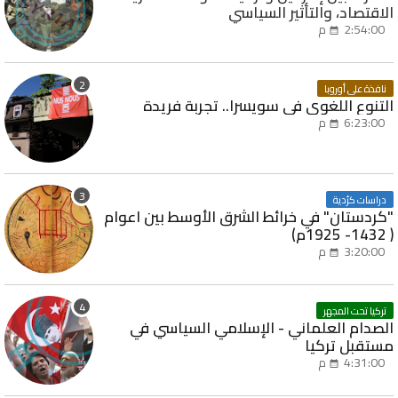
الاقتصاد، والتأثير السياسي
2:54:00 م
نافذة على أوروبا
التنوع اللغوي في سويسرا.. تجربة فريدة
6:23:00 م
دراسات كرُدية
"كردستان" في خرائط الشرق الأوسط بين اعوام
( 1432- 1925م)
3:20:00 م
تركيا تحت المجهر
الصدام العلماني - الإسلامي السياسي في
مستقبل تركيا
4:31:00 م