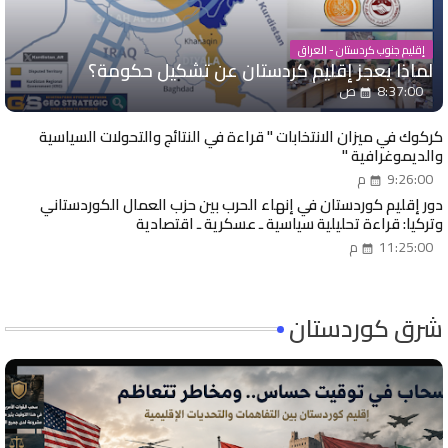
إقليم جنوب كردستان - العراق
لماذا يعجز إقليم كردستان عن تشكيل حكومة؟
8:37:00 ص
كركوك في ميزان الانتخابات " قراءة في النتائج والتحولات السياسية
والديموغرافية "
9:26:00 م
دور إقليم كوردستان في إنهاء الحرب بين حزب العمال الكوردستاني
وتركيا: قراءة تحليلية سياسية ـ عسكرية ـ اقتصادية
11:25:00 م
شرق كوردستان