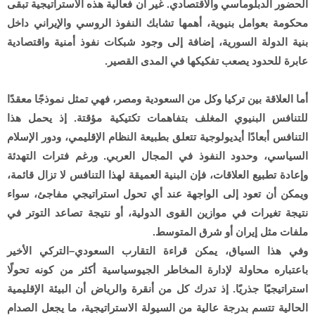
الحضور الدبلوماسي والاقتصادي. غير أن فعالية هذه الاستراتيجية تبقى
محكومة بعوامل بنيوية، أهمها تشابك النفوذ الروسي والإيراني داخل
بنية الدولة السورية، إضافة إلى وجود شبكات نفوذ أمنية واقتصادية
عابرة للحدود يصعب تفكيكها في المدى القصير.
أما العلاقة بين تركيا وكل من السعودية ومصر، فهي تمثل نموذجًا معقدًا
للتنافس البنيوي المغلف بتفاهمات تكتيكية مؤقتة. إذ يحمل هذا
التنافس أبعادًا أيديولوجية تتعلق بطبيعة النظام الإقليمي، ودور الإسلام
السياسي، وحدود النفوذ في المجال العربي. ورغم فترات التهدئة
وإعادة تطبيع العلاقات، فإن البنية العميقة لهذا التنافس لا تزال قائمة،
ويمكن أن تعود إلى الواجهة عند أي تحول استراتيجي مفاجئ، سواء
نتيجة تغيرات في موازين القوى الدولية، أو نتيجة تصاعد التوتر في
ملفات مثل إيران أو شرق المتوسط.
وفي هذا السياق، يمكن قراءة التقارب السعودي–التركي الأخير
باعتباره محاولة لإدارة المخاطر الجيوسياسية أكثر من كونه تحولًا
استراتيجيًا جذريًا. إذ تدرك كل من أنقرة والرياض أن البيئة الإقليمية
الحالية تتسم بدرجة عالية من السيولة الاستراتيجية، ما يجعل الصدام