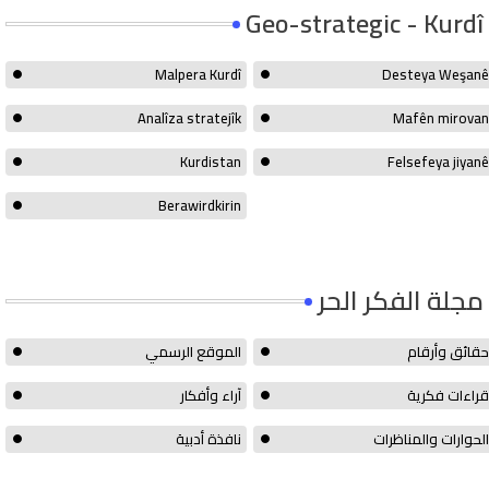
Geo-strategic - Kurdî
Malpera Kurdî
Desteya Weşanê
Analîza stratejîk
Mafên mirovan
Kurdistan
Felsefeya jiyanê
Berawirdkirin
مجلة الفكر الحر
حقائق وأرقام
الموقع الرسمي
قراءات فكرية
آراء وأفكار
الحوارات والمناظرات
نافذة أدبية