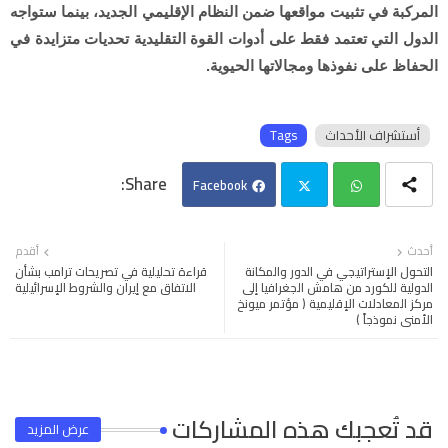
المركبة في تثبيت مواقعها ضمن النظام الإقليمي الجديد، بينما ستواجه
الدول التي تعتمد فقط على أدوات القوة التقليدية تحديات متزايدة في
الحفاظ على نفوذها ومجالاتها الحيوية.
أستشراف الأحداث
Tags
Facebook
Twi
Wh
أحدث
أقدم
التحول الإستراتيجي في الدور والمكانة
قراءة تحليلية في تصريحات ترامب بشأن
tter
ats
الدولية للكورد من هامش الجغرافيا إلى
الاتفاق مع إيران والشروط الإسرائيلية
مركز المعادلات الإقليمية ( مؤتمر ميونخ
الأمني نموذجاً )
app
قد تُعجبك هذه المشاركات
عرض المزيد