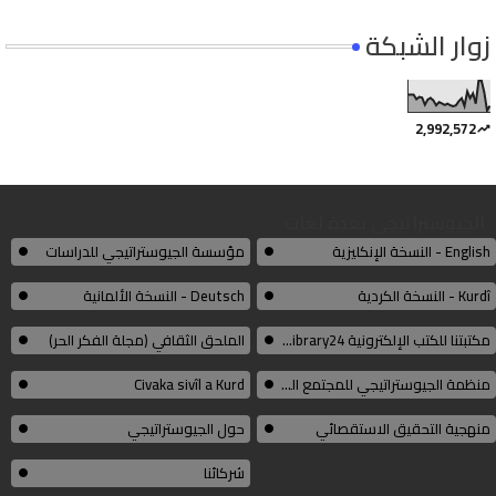
زوار الشبكة
2,992,572
الجيوستراتيجي بعدة لغات
English - النسخة الإنكليزية
مؤسسة الجيوستراتيجي للدراسات
Kurdî - النسخة الكردية
Deutsch - النسخة الألمانية
مكتبتنا للكتب الإلكترونية Thelibrary24
الملحق الثقافي (مجلة الفكر الحر)
منظمة الجيوستراتيجي للمجتمع المدني الكوردي
Civaka sivîl a Kurd
منهجية التحقيق الاستقصائي
حول الجيوستراتيجي
شركائنا