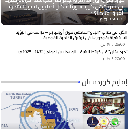
في تقرير" هل كورد سوريا سكان أصليون لسوريا كأكراد
العراق وتركيا؟ "
3:58:00 م
الكُرد في كتاب "البدو" لماكس فون أوبنهايم – دراسة في الرؤية
الاستشراقية ودورها في توثيق الذاكرة القومية
7:25:00 ص
"كردستان" في خرائط الشرق الأوسط بين اعوام ( 1432- 1925م)
3:20:00 م
إقليم كوردستان