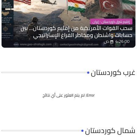
إقليم شرق كوردستان - إيران
سحب القوات الأمريكية من إقليم كوردستان... بين
حسابات واشنطن ومخاطر الفراغ الإستراتيجي
4:26:00 ص
غرب كوردستان
Error:
لم يتم العثور على أي نتائج
شمال كوردستان