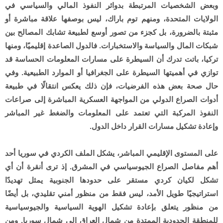
وبعض الشخصيات المرتبطة بدوائر النفوذ المالي والسياسي في
الولايات المتحدة، ومنهم توم باراك، ليس بوصفها علاقة مباشرة أو
مثبتة بالضرورة، بل كجزء من تصور أوسع لطبيعة تشابك المصالح بين
شبكات المال والسياسة والاستخبارات. فالدول الصاعدة إقليميًا، ومنها
تركيا، باتت تدرك أن السيطرة على مسارات المعلومات الحساسة قد
توازي في أهميتها السيطرة على الجغرافيا أو الموارد الطبيعية. وفي
حال صحة بعض هذه الفرضيات، فإن ذلك يعكس انتقالًا في طبيعة
أدوات الصراع الدولي من المواجهة العسكرية المباشرة إلى صراعات
النفوذ المركبة التي تعتمد على المعلومات والضغط غير المباشر
وإعادة تشكيل مسارات القرار داخل الدول.
على المستوى الإقليمي المباشر، يشكل الملف الكردي في سوريا أحد
أهم مفاصل الصراع الجيوسياسي في المشرق. إذ ترى أنقرة أن أي
تشكل لكيان كردي مستقر على حدودها الجنوبية يمثل تهديدًا
استراتيجيًا طويل الأمد، ليس فقط من منظور أمني تقليدي، بل أيضًا
من منظور يتعلق بإعادة تشكيل الهوية السياسية والجيوسياسية
للمنطقة الحدودية الممتدة من شمال العراق إلى شمال سوريا. ومن