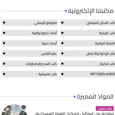
مكتبتنا الإلكترونية
كتب التحليل السياسي
الموقع الرسمي
كتب تاريخية
أبحاث ديموغرافية
التنمية البشرية
أبحاث دينية
كتب الإدارة والأعمال
علم النفس
كتب فكرية
كتب السير والإضطرابات
PIRTÛKÊN KURDÎ
كتب فلسفية
المواد المميزة
توازن القوى
مقارنة بين إسرائيل وتركيا: القوة العسكرية،