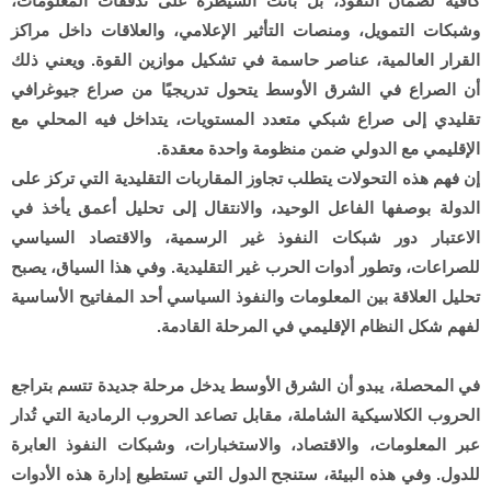
كافية لضمان النفوذ، بل باتت السيطرة على تدفقات المعلومات،
وشبكات التمويل، ومنصات التأثير الإعلامي، والعلاقات داخل مراكز
القرار العالمية، عناصر حاسمة في تشكيل موازين القوة. ويعني ذلك
أن الصراع في الشرق الأوسط يتحول تدريجيًا من صراع جيوغرافي
تقليدي إلى صراع شبكي متعدد المستويات، يتداخل فيه المحلي مع
الإقليمي مع الدولي ضمن منظومة واحدة معقدة.
إن فهم هذه التحولات يتطلب تجاوز المقاربات التقليدية التي تركز على
الدولة بوصفها الفاعل الوحيد، والانتقال إلى تحليل أعمق يأخذ في
الاعتبار دور شبكات النفوذ غير الرسمية، والاقتصاد السياسي
للصراعات، وتطور أدوات الحرب غير التقليدية. وفي هذا السياق، يصبح
تحليل العلاقة بين المعلومات والنفوذ السياسي أحد المفاتيح الأساسية
لفهم شكل النظام الإقليمي في المرحلة القادمة.
في المحصلة، يبدو أن الشرق الأوسط يدخل مرحلة جديدة تتسم بتراجع
الحروب الكلاسيكية الشاملة، مقابل تصاعد الحروب الرمادية التي تُدار
عبر المعلومات، والاقتصاد، والاستخبارات، وشبكات النفوذ العابرة
للدول. وفي هذه البيئة، ستنجح الدول التي تستطيع إدارة هذه الأدوات