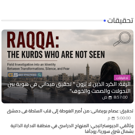
تحقيقات
تحقيقات
الرقة: الكرد الذين لا يُرَون " تحقيق ميداني في هوية بين
التحولات والصمت والخوف"
8:57:00 ص
تحقيق: عصام بويضاني: من أمير الغوطة إلى قلب السلطة في دمشق
5:00:00 م
وثائقي الجيوستراتيجي: المنهاج الدراسي في منطقة الادارة الذاتية
بشمال شرق سوريا/ روجآفا