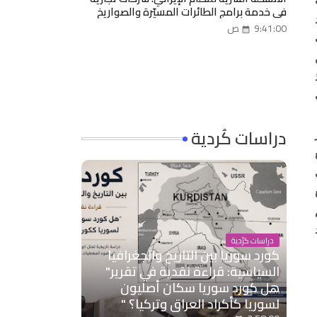
في خدمة برامج الطائرات المسيّرة والصواريخ
9:41:00 ص
ن
دراسات كُردية
دراسات كرُدية
كورد سوريا بين التاريخ والجغرافيا
السياسية: قراءة نقدية في تقرير"
هل كورد سوريا سكان أصليون
لسوريا كأكراد العراق وتركيا؟ "