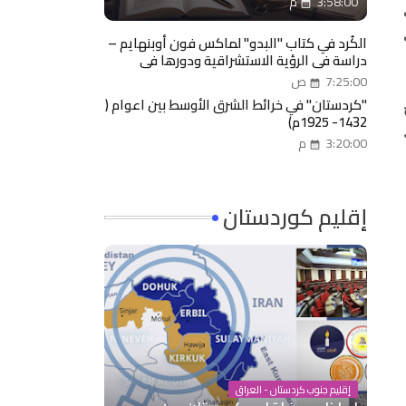
3:58:00 م
الكُرد في كتاب "البدو" لماكس فون أوبنهايم –
دراسة في الرؤية الاستشراقية ودورها في
توثيق الذاكرة القومية
7:25:00 ص
"كردستان" في خرائط الشرق الأوسط بين اعوام (
1432- 1925م)
3:20:00 م
إقليم كوردستان
إقليم جنوب كردستان - العراق