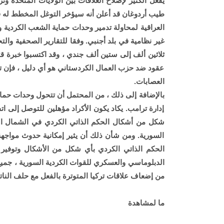
يفعل الكثير لإصلاح العلاقات بين الولايات المتحدة و
طيب أردوغان قد أعلن أنه سيؤخر التوغل المخطط له ف
العراقية لمحاولة تدمير وحدات حماية الشعب الكردية 
ثلاثين ألف إلى ستين ألف جندي ، وقد اكتسبوا خبرة قتا
عقود ضد حزب العمال الكردستاني هو أي دليل ، فإن 
العصابات.
بالإضافة إلى ذلك ، من المحتمل أن تتحول وحدات حما
إدارة ترامب. يكاد يكون الأكراد مؤهلين للتوصل إلى 
شكل من أشكال الحكم الذاتي الكردي في الشمال الش
السورية. ومن شأن ذلك أن يثير إمكانية حدوث مواجهة 
الحكم الذاتي الكردي بأي شكل من الأشكال وتوفير م
الدبلوماسي والعسكري للقوات الكردية السورية ، جميع
من إضعاف علاقات تركيا المتوترة بالفعل مع حلف الناتو 
ما لمشاهدة