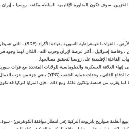
لحزبين. سوف تكون المناورة الإقليمية للسلطة مكثفة. روسيا ، إيران ،
إعلان الرئيس يخون شريك واشنطن الأساسي على الأرض ، القوات الديمقراطية السورية بقيادة الأكراد (SDF) ، التي ت
ن ، وخاصة إسرائيل ، أكثر عرضة لإيران وحزب الله ، اللذان لهما وجود في
هات الفاعلة الإقليمية على روسيا لتحقيق مصالحها.
ى إنهاء العلاقة العسكرية والدبلوماسية للولايات المتحدة مع قوات سوريا
الديمقراطية. تجادل أنقرة بأن المكون الأساسي لقوات الدفاع الذاتى ، وحدات حماية الشعب (YPG) ، هي جزء من حزب العم
ة ضد تركيا لما يقرب من خمسة وثلاثين عامًا. ومع ذلك ، فإن المزايا لتركيا قد تكون
 ببيع أنظمة صواريخ باتريوت التركية (في انتظار موافقة الكونغرس) - سوف