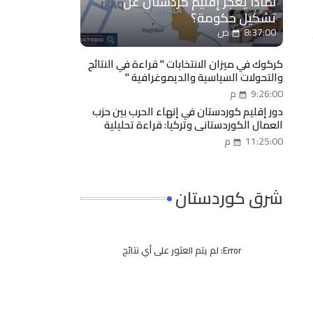
لماذا يعجز إقليم كردستان عن
تشكيل حكومة؟
8:37:00 ص
كركوك في ميزان الانتخابات " قراءة في النتائج
والتحولات السياسية والديموغرافية "
9:26:00 م
دور إقليم كوردستان في إنهاء الحرب بين حزب
العمال الكوردستاني وتركيا: قراءة تحليلية
سياسية ـ عسكرية ـ اقتصادية
11:25:00 م
شرق كوردستان
Error:
لم يتم العثور على أي نتائج