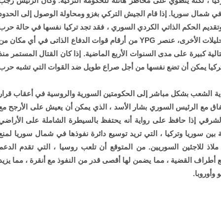
تركيا ، لكنه ينطوي على مخاطر هائلة للحكومة التركية. وكان الرئيس رجب
ي شمال سوريا. إذا قام الجيش التركي بغزو ومحاولة الوصول إلى الحدود
وتقديم الحكم الذاتي الكردي السوري ، فقد تجد تركيا نفسها في حالة حرب
غير نظامية في بلد أجنبي. وفقا للتقارير الصحفية والتحليلات الأخرى، عنصر YPG من أرقام قوات الدفاع الذاتى في أي مكان م
لية كبيرة على مدى السنوات الأربع الماضية. إذا كان القتال المستمر منذ
تركيا يمكن أن تضع نفسها من أجل صراع طويل ضد القوات التي تشبه حرب
ية الشعب بشكل مباشر إلى الحكومتين السورية والروسية في أعقاب قرار
اتفاق مع الرئيس السوري بشار الأسد ، الذي يمكن أن يعيش على الأرجح مع
رقي إذا حافظ على رواية أنه يحتفظ بالسيطرة الشاملة على الأراضي
بين سوريا وتركيا ، التي تريد توسيع دائرة نفوذها في شمال سوريا لمنع
لاذ للاجئين السوريين. من المتوقع أن تلعب روسيا ، التي تقدم الدعم
 أطراف القضية ، مما يضمن لها أقصى قدر من النفوذ مع أنقرة ، مما يزيد
وأوروبا.