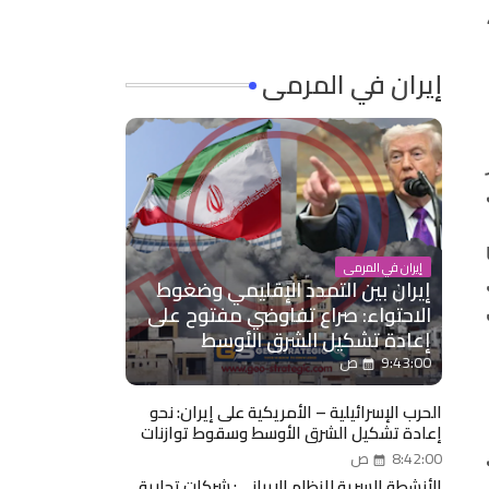
إيران في المرمى
سيطر
إيران في المرمى
إيران بين التمدد الإقليمي وضغوط
ال
الاحتواء: صراع تفاوضي مفتوح على
إعادة تشكيل الشرق الأوسط
9:43:00 ص
الحرب الإسرائيلية – الأمريكية على إيران: نحو
إعادة تشكيل الشرق الأوسط وسقوط توازنات
النظام الإيراني مدخل: حرب تتجاوز حدود الضربات
8:42:00 ص
العسكرية
الأنشطة السرية للنظام الإيراني: شركات تجارية