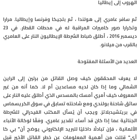
الهروب إلى إيطاليا
ثم سافر عامري إلى هولندا ، ثم بلجيكا وفرنسا وإيطاليا. مرارا
وتكرارا صور كاميرات المراقبة له في محطات القطار. في 23
ديسمبر 2016 ، أطلق ضباط الشرطة الإيطاليون النار على العامري
بالقرب من ميلانو.
العديد من الأسئلة المفتوحة
لا يعرف المحققون كيف وصل القاتل من برلين إلى الراين
الشمالي وما إذا كان لديه مساعدين أم لا. كما أنه من غير
المعروف كيف أمري أمسك بالمسدس الذي أطلق عليه النار على
سائق شاحنة بولندي ومع شاحنته تسابق في سوق الكريسماس
في بريتشيدبلاتز. ويجب أن يُسأل المكتب الفيدرالي للشرطة
الجنائية عما إذا كان قد أساء تقدير عامري. وفقًا لوكالة الأنباء
الألمانية ، فإن تبادلًا داخليًا للبريد الإلكتروني يوضح أن" بي كا
أي" قللت من أهمية المعلومات عن خطر القاتل الأخير قبل