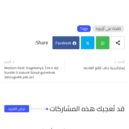
نافذة على أوروبا
Tags
Facebook
Twi
Wh
أحدث
أقدم
إستراتيجية حلف الناتو القادمة
Mezlûm Ebdî: Dagirkeriya Tirk li dijî
tter
ats
Kurdên li bakurê Sûriyê guherînek
demografîk pêk anî
app
قد تُعجبك هذه المشاركات
عرض المزيد