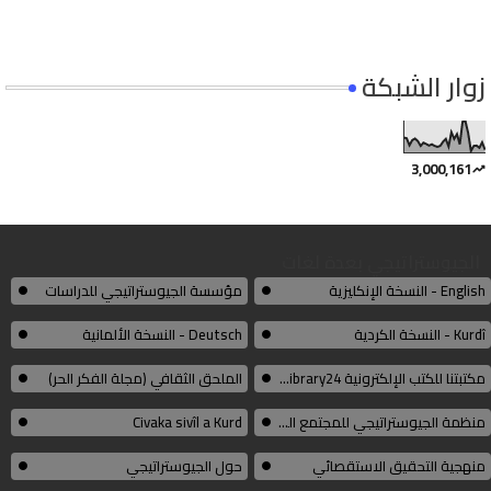
زوار الشبكة
3,000,161
الجيوستراتيجي بعدة لغات
English - النسخة الإنكليزية
مؤسسة الجيوستراتيجي للدراسات
Kurdî - النسخة الكردية
Deutsch - النسخة الألمانية
مكتبتنا للكتب الإلكترونية Thelibrary24
الملحق الثقافي (مجلة الفكر الحر)
منظمة الجيوستراتيجي للمجتمع المدني الكوردي
Civaka sivîl a Kurd
منهجية التحقيق الاستقصائي
حول الجيوستراتيجي