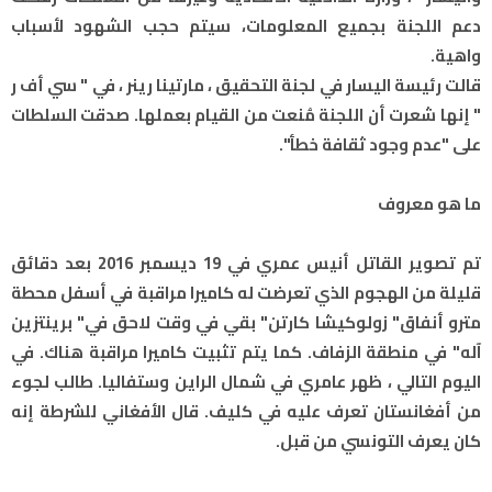
دعم اللجنة بجميع المعلومات، سيتم حجب الشهود لأسباب
واهية.
قالت رئيسة اليسار في لجنة التحقيق ، مارتينا رينر ، في " سي أف ر
" إنها شعرت أن اللجنة مُنعت من القيام بعملها. صدقت السلطات
على "عدم وجود ثقافة خطأ".
ما هو معروف
تم تصوير القاتل أنيس عمري في 19 ديسمبر 2016 بعد دقائق
قليلة من الهجوم الذي تعرضت له كاميرا مراقبة في أسفل محطة
مترو أنفاق" زولوكيشا كارتن" بقي في وقت لاحق في" برينتزين
آله" في منطقة الزفاف. كما يتم تثبيت كاميرا مراقبة هناك. في
اليوم التالي ، ظهر عامري في شمال الراين وستفاليا. طالب لجوء
من أفغانستان تعرف عليه في كليف. قال الأفغاني للشرطة إنه
كان يعرف التونسي من قبل.