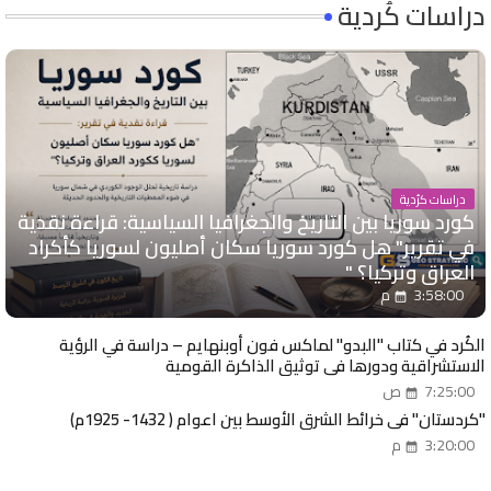
دراسات كُردية
دراسات كرُدية
كورد سوريا بين التاريخ والجغرافيا السياسية: قراءة نقدية
في تقرير" هل كورد سوريا سكان أصليون لسوريا كأكراد
العراق وتركيا؟ "
3:58:00 م
الكُرد في كتاب "البدو" لماكس فون أوبنهايم – دراسة في الرؤية
الاستشراقية ودورها في توثيق الذاكرة القومية
7:25:00 ص
"كردستان" في خرائط الشرق الأوسط بين اعوام ( 1432- 1925م)
3:20:00 م