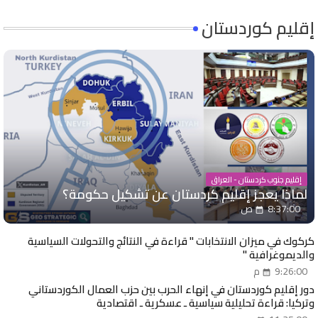
إقليم كوردستان
إقليم جنوب كردستان - العراق
لماذا يعجز إقليم كردستان عن تشكيل حكومة؟
8:37:00 ص
كركوك في ميزان الانتخابات " قراءة في النتائج والتحولات السياسية
والديموغرافية "
9:26:00 م
دور إقليم كوردستان في إنهاء الحرب بين حزب العمال الكوردستاني
وتركيا: قراءة تحليلية سياسية ـ عسكرية ـ اقتصادية