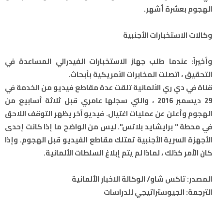
الهجوم بعشرة أشهر.
وكالات الاستخبارات الأجنبية
وأخيراً: عندما طلب جهاز الاستخبارات الفيدرالي المساعدة في
التحقيق ، اتصلت المخابرات الأمريكية بأبحاث.
قناة في دي ري الألمانية تلقت عدة مقاطع فيديو من الخدمة في
29 ديسمبر 2016 ، والتي سجلها عامري قبل ثلاثة أسابيع من
الهجوم وأعلن عن عمليات اغتيال. فيديو آخر يظهر التوقف اللاحق
في محطة " برايشايد بلاتس". ليس من الواضح ما إذا كانت إحدى
الأجهزة السرية الأجنبية تمتلك مقاطع الفيديو قبل الهجوم. وإذا
كان الأمر كذلك ، لماذا لم يتم إبلاغ السلطات الألمانية.
المصدر: تاكس شاو/ الوكالة الاخبار الألمانية
الترجمة: الجيوستراتيجي للدراسات