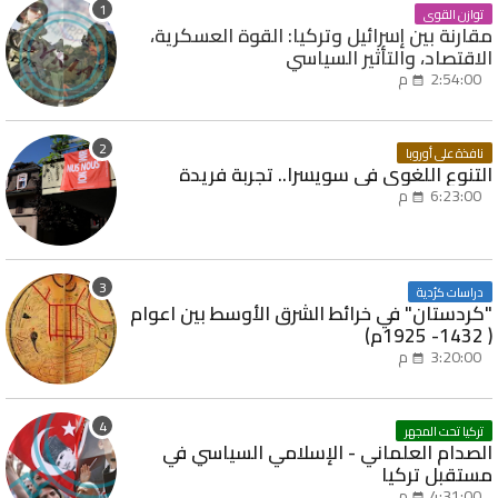
توازن القوى
مقارنة بين إسرائيل وتركيا: القوة العسكرية،
الاقتصاد، والتأثير السياسي
2:54:00 م
نافذة على أوروبا
التنوع اللغوي في سويسرا.. تجربة فريدة
6:23:00 م
دراسات كرُدية
"كردستان" في خرائط الشرق الأوسط بين اعوام
( 1432- 1925م)
3:20:00 م
تركيا تحت المجهر
الصدام العلماني - الإسلامي السياسي في
مستقبل تركيا
4:31:00 م