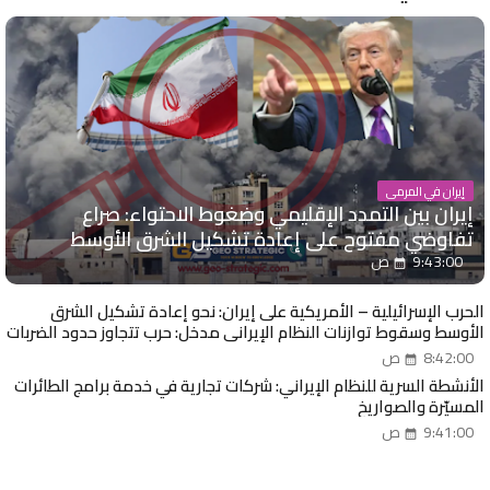
إيران في المرمى
إيران بين التمدد الإقليمي وضغوط الاحتواء: صراع
تفاوضي مفتوح على إعادة تشكيل الشرق الأوسط
9:43:00 ص
الحرب الإسرائيلية – الأمريكية على إيران: نحو إعادة تشكيل الشرق
الأوسط وسقوط توازنات النظام الإيراني مدخل: حرب تتجاوز حدود الضربات
العسكرية
8:42:00 ص
الأنشطة السرية للنظام الإيراني: شركات تجارية في خدمة برامج الطائرات
المسيّرة والصواريخ
9:41:00 ص