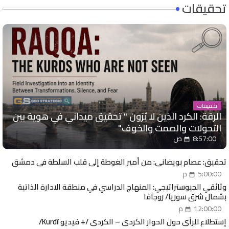
تحقيقات
تحقيقات
الرقة: الكرد الذين لا يُرَون " تحقيق ميداني في هوية بين
التحولات والصمت والخوف"
8:57:00 ص
تحقيق: عصام بويضاني: من أمير الغوطة إلى قلب السلطة في دمشق
5:00:00 م
وثائقي الجيوستراتيجي: المنهاج الدراسي في منطقة الادارة الذاتية
بشمال شرق سوريا/ روجآفا
12:00:00 م
إستطلاع للرأي حول الحوار الكردي – الكردي /+ فيديو Kurdȋ/