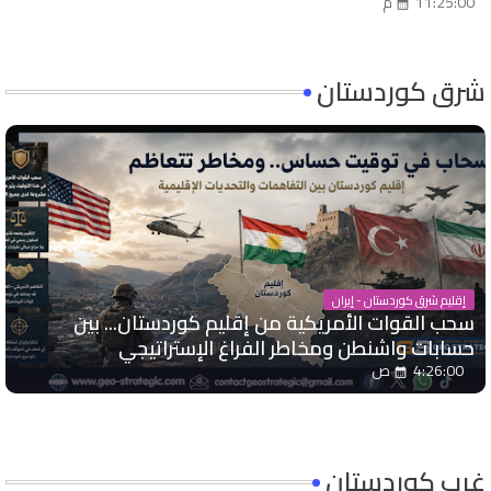
11:25:00 م
شرق كوردستان
إقليم شرق كوردستان - إيران
سحب القوات الأمريكية من إقليم كوردستان... بين
حسابات واشنطن ومخاطر الفراغ الإستراتيجي
4:26:00 ص
غرب كوردستان