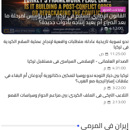
تركيا تحت المجهر
القانون الإطاري للسلام في تركيا... هل يؤسس لمرحلة ما
بعد الصراع أم يعيد إنتاجه بأدوات جديدة؟
4:12:00 م
نحو تسوية تاريخية عادلة: متطلبات واقعية لإنجاح عملية السلام الكردية
في تركيا
11:25:00 ص
الصدام العلماني - الإسلامي السياسي في مستقبل تركيا
4:31:00 م
تركيا بين خيار التوجه نحو روسيا لتمكين دكتاتورية أردوغان أم البقاء في
علاقات إستراتيجية مع الغرب؟
3:22:00 م
التلاعب التركي في الملف الكردي: بين مزاعم الحوار وسياسات القمع
2:13:00 م
إيران في المرمى