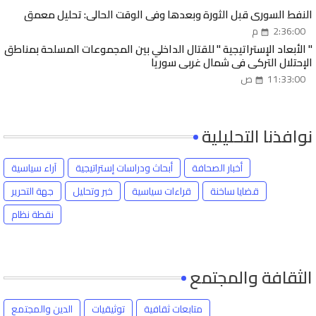
النفط السوري قبل الثورة وبعدها وفي الوقت الحالي: تحليل معمق
2:36:00 م
" الأبعاد الإستراتيجية " للقتال الداخلي بين المجموعات المسلحة بمناطق
الإحتلال التركي في شمال غربي سوريا
11:33:00 ص
نوافذنا التحليلية
أخبار الصحافة
أبحاث ودراسات إستراتيجية
آراء سياسية
قضايا ساخنة
قراءات سياسية
خبر وتحليل
جهة التحرير
نقطة نظام
الثقافة والمجتمع
متابعات ثقافية
توثيقيات
الدين والمجتمع