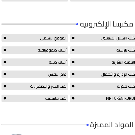
مكتبتنا الإلكترونية
كتب التحليل السياسي
الموقع الرسمي
كتب تاريخية
أبحاث ديموغرافية
التنمية البشرية
أبحاث دينية
كتب الإدارة والأعمال
علم النفس
كتب فكرية
كتب السير والإضطرابات
PIRTÛKÊN KURDÎ
كتب فلسفية
المواد المميزة