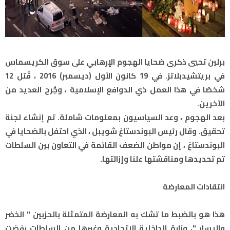
برلين تحيي ذكرى ضحايا الهجوم الإرهابي على سوق الكريسماس
في بريتشيدبلاتز. في 19 كانون الأول (ديسمبر) 2016 ، قُتل 12
شخصًا في هذا العمل ذي الدوافع الإسلامية ، وجُرح العديد من
الآخرين.
بعد الهجوم ، وعد السياسيون بمعلومات شاملة. تم إنشاء لجنة
تحقيق. وقال رئيس البوندستاغ شويبل ، الذي احتفل بالضحايا في
البوندستاغ ، إن مواطن الضعف القائمة في التعاون بين السلطات
تم تحديدها ومناقشتها علنا ​​وإزالتها.
انتقادات المعارضة
هذا هو بالضبط ما تشك به المعارضة المتمثلة بالحزبين " الخضر
واليسار "، وزارة الداخلية الاتحادية وغيرها من السلطات رفضت