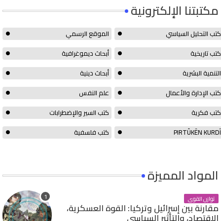
مكتبتنا الإلكترونية
كتب التحليل السياسي
الموقع الرسمي
كتب تاريخية
أبحاث ديموغرافية
التنمية البشرية
أبحاث دينية
كتب الإدارة والأعمال
علم النفس
كتب فكرية
كتب السير والإضطرابات
PIRTÛKÊN KURDÎ
كتب فلسفية
المواد المميزة
توازن القوى
مقارنة بين إسرائيل وتركيا: القوة العسكرية،
الاقتصاد، والتأثير السياسي