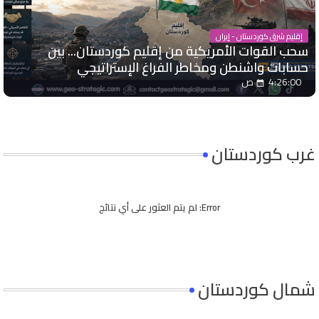
إقليم شرق كوردستان - إيران
سحب القوات الأمريكية من إقليم كوردستان... بين
حسابات واشنطن ومخاطر الفراغ الإستراتيجي
4:26:00 ص
غرب كوردستان
Error:
لم يتم العثور على أي نتائج
شمال كوردستان