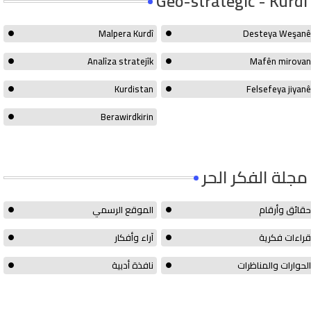
Geo-strategic - Kurdî
Malpera Kurdî
Desteya Weşanê
Analîza stratejîk
Mafên mirovan
Kurdistan
Felsefeya jiyanê
Berawirdkirin
مجلة الفكر الحر
حقائق وأرقام
الموقع الرسمي
قراءات فكرية
آراء وأفكار
الحوارات والمناظرات
نافذة أدبية