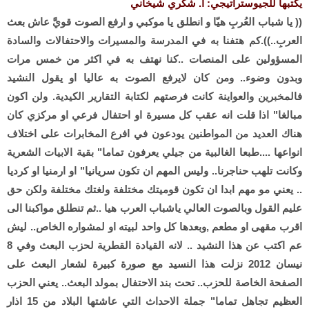
يكتبها للجيوستراتيجي: أ. شكري شيخاني
(( يا شباب العُربِ هيّا و انطلق يا موكبي و ارفع الصوت قويَّ عاش بعث
العربِ..)).كم هتفنا به في المدرسة والمسيرات والاحتفالات والسادة
المسؤولين على المنصات ..كنا نهتف به في اكثر من خمس مرات
وبدون وضوء.. ومن كان لايرفع الصوت به عاليا او يقول النشيد
فالمخبرين والعواينة كانت فرصتهم لكتابة التقارير الكيدية. ولن اكون
مبالغا" اذا قلت انه عقب كل مسيرة او احتفال فرعي او مركزي كان
هناك العديد من المواطنين يودعون في افرع المخابرات على اختلاف
انواعها ....طبعا الغالبية من جيلي يعرفون تماما" بقية الابيات الشعرية
وكانت تلهب حناجرنا.. وليس المهم ان تكون سريانيا" او ارمنيا او كرديا
.. يعني مو مهم ابدا ان تكون قوميتك مختلفة ولغتك مختلفة ولكن حق
عليم القول وبالصوت العالي ياشباب العرب هيا ..ثم تنطلق مواكبنا الى
اقرب مقهى او مطعم ,وبعدها كل واحد لبيته او لمشواره الخاص.. ليش
عم اكتب عن هذا النشيد .. لانه القيادة القطرية لحزب البعث وفي 8
نيسان 2012 نزلت هذا النسيد مع صورة كبيرة لشعار البعث على
الصفحة الخاصة للحزب.. تحت بند الاحتفال بمولد البعث.. يعني الحزب
العظيم تجاهل تماما" جملة الاحداث التي عاشتها البلاد من 15 اذار