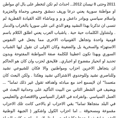
2011 وحتى 8 نيسان 2012... احداث لم تكن لتخطر على بال اي مواطن
او مواطنة سورية يعني درعا وريف دمشق وحمص وحماة والجزيرة
واسلام سياسي وبوادر داعش و و و وماشاء الله القيادة القطرية لم
تنسى ان تذكرنا بهذا النشيد وهو الذي اتى على سوريا بالخراب والدمار
. ولنتناول الكلمات حبة حبة . ياشباب العرب يعني اطلق الكلام باسم
قومية واحدة وتجاهل القوميات الاخرى مما يجعل في النفوس
الاستهزاء والسخرية بل والضغينة وكان الاولى ان نقول ايها الشباب
السوري وبهذا نكون اعطينا للكلمة صفة المواطنة المفتوحة وبدون
تحديد او انحياز مفضوح او اجباري.. فلايحق لحزب وان كان هو الحاكم
ان يتجاهل الاخرين احزاب ومواطنين والا فكان للشيوعي نشيد
وللناصري نشيد وللوحدوي الاشتراكي نشيد وهكذا . ولكن البعث كان
متعمدا" ان لايسمع احد مع مبادئه واهدافه تقول غير ذلك تماما" ...
ويضيف في الشطر الثاني من البيت التأكيد على وحدانية البعث في
العمل السياسي ..وانفراده في القرار السياسي والاقتصادي والتعليمي
في البلد متجاهلا تماما" بقي الاحزاب او بالاحى كانت تلك الاحزاب
مقموعة ومسحوقة .. اما احزاب الكول واشكور ( الجبهة الوطنية
التقدمية ) فهذه لوحدها حكاية اخرى... لهذا ولاسباب اخرى كانت الحياة