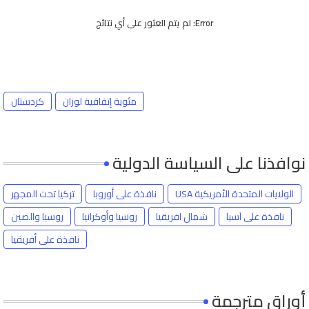
Error:
لم يتم العثور على أي نتائج
مئوية إتفاقية لوزان
كردستان
نوافذنا على السياسة الدولية
الولايات المتحدة الأمريكية USA
نافذة على أوروبا
تركيا تحت المجهر
نافذة على آسيا
شمال افريقيا
روسيا وأوكرانيا
روسيا والصين
نافذة على أفريقيا
أوراق مترجمة