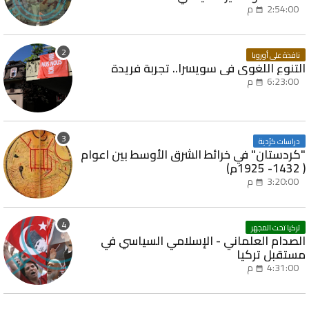
2:54:00 م
نافذة على أوروبا
التنوع اللغوي في سويسرا.. تجربة فريدة
6:23:00 م
دراسات كرُدية
"كردستان" في خرائط الشرق الأوسط بين اعوام
( 1432- 1925م)
3:20:00 م
تركيا تحت المجهر
الصدام العلماني - الإسلامي السياسي في
مستقبل تركيا
4:31:00 م