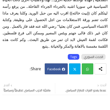
السياسية في سوريا اشبه بالجرداء الجرداء القاحلة.. من يرفع رأسه
ليتكلم كان ((بيت خالته)) اقرب اليه من حبل الوريد. وكلنا يعرف ماذا
كانت تضم ورقة الاستعلامات من اجل الحصول على وظيفة, وكتابة
الانتماء السياسي, فمن كان بعثيا" رضي الله عنه فقد فاز بالعمل . ومن
كان غير ذلك فالى جهنم وبئس المصير وممكن الى فرع فلسطين.
فكانت لقمة العيش لابد ان تمر من طريق البعث.. وكم كانت هذه
اللقمة مغمسة بالاهانة والمكر والخيانة ..يتبع
الحدث السوري
Tags
Facebook
Twi
Wh
أحدث
أقدم
عندما يغدو الفرات للابتزاز السياسي
ماهيّة الحزب السياسي تنظيميّاً وسياسيّاً
tter
ats
app