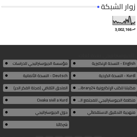
زوار الشبكة
3,002,166
الجيوستراتيجي بعدة لغات
English - النسخة الإنكليزية
مؤسسة الجيوستراتيجي للدراسات
Kurdî - النسخة الكردية
Deutsch - النسخة الألمانية
مكتبتنا للكتب الإلكترونية Thelibrary24
الملحق الثقافي (مجلة الفكر الحر)
منظمة الجيوستراتيجي للمجتمع المدني الكوردي
Civaka sivîl a Kurd
منهجية التحقيق الاستقصائي
حول الجيوستراتيجي
شركائنا