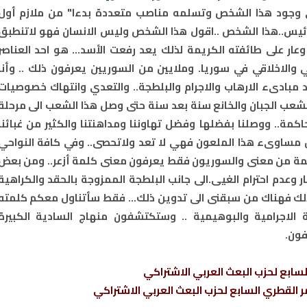
 وجود هذا الشخص وتسلمه مناصب متعددة بدءا" من ملازم أول
الرئيس..هذا الشخص ..اقول هذا الشخص وليس الانسان فهو لاتنطبق
عار على طائفته الكريمة لذلك يعد رفعت الأسد... هو احد العناصر
 والاخلاقي في سوريا. وملايين من السوريين يعرفون ذلك .. وأنا
 مبادىء الارهاب والاجرام والبلطجة.. والتعدي وانتهاك خصوصيات
 الشعب الجبان والخانع سنة بعد سنة حتى وصل هذا الشعب الى مرحلة
اكمة.. ووصلنا بفضلها وفضل تهاوننا ومداهنتنا والكثير من غبائنا
 عن مساوىء هذا الملعون فهي لا تعد ولاتحصى.. وفي كافة النواحي
لمة من معنى والسوريون فقط يعرفون معنى كلمة أزعر.. ومن بعض
 وعدم احترام الغيى.الى جانب البلطجة الممزوجة بالحقد والكراهية
لك فهناك من سبقنى الى تدوين ذلك... فقط سأتناول معكم كلمته
 الاجرامية والبوهيمية .. وستكتشفون منهاج السادية الكبيرة
فون.
سابع لحزب البعث العربي الاشتراكي
 القطري السابع لحزب البعث العربي الاشتراكي