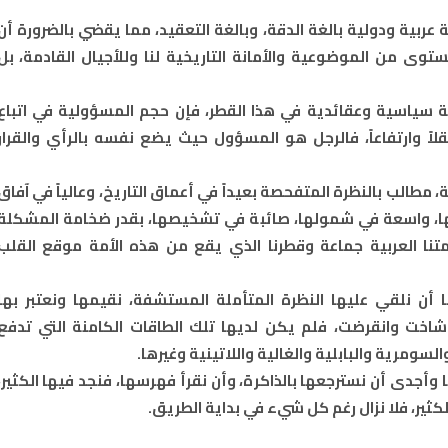
بية ودولية بالغة الدقة، وبالغة التعقيد، مما يقضي بالضرورة أن
توى من الموضوعية والأمانة التاريخية لنا وللأجيال القادمة، بل
لطة سياسية وعقائدية في هذا القطر، فإن حجم المسؤولية في اتباع
قلاً وارتفاعاً، فالرجل هو المسؤول حيث يضع نفسه بالرأي والقرار
 مطالب بالنظرة المتفحصة بعيداً في أعماق التاريخ، وعالياً في آفاق
امها، واسعة في شمولها، صائبة في تشخيصها، بقدر ضخامة المشكلة
نا العربية جماعة وقطرنا الذي يقع من هذه الأمة موقع القلب
ا أن نلقي عليها النظرة المتأملة المستشفة، نقيمها ونعتبر بها
اخت وانقرضت، فلم يكن لديها تلك الطاقات الكامنة التي تدفع
السومرية والبابلية والغالية واللاتينية وغيرها.
نا وأجدى أن نسترجعها بالذاكرة، وأن نقرأ فهرسها، فنجد فيها الكثير،
الكثير، فلا نزال رغم كل شيء في بداية الطريق.