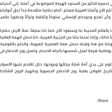
في تدميره الكثير من السدود الهرمة الموضوعة في أمتنا، إني أحذركم
م الآن وأمتنا العربية معكم ،أمام حضارة متقدمة جداً تدق أبوابكم
أن تمحو وجودكم الإنساني سلوكاً وثقافة وتراثاً وحضوراً عالمياً
بالعالم المحيط بنا وسنعود الآن كما كنا سابقاً، نملأ الأرض حضارة
ً كذلك، وإننا عندما جئنا من الجزيرة العربية، كنا نحمل الهمة العالية
وكنا مع هذا وقبله نحمل معنا العصبية للعروبة، والحلم بالقومية،
ة رومانية هرمة تميل شمسها باتجاه الانحدار، وتميل روح الاندفاع في
حتوم على يدي أمة شابة برجالها وبروحها، حتى تقتحم عليها الأسوار،
اريخ تقولان بغلبة روح الاندفاع الجسورة وبانهيار الروح الشائخة