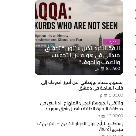
تحقيقات
الرقة: الكرد الذين لا يُرَون " تحقيق
ميداني في هوية بين التحولات
والصمت والخوف"
8:57:00 ص
تحقيق: عصام بويضاني: من أمير الغوطة إلى
قلب السلطة في دمشق
5:00:00 م
وثائقي الجيوستراتيجي: المنهاج الدراسي في
منطقة الادارة الذاتية بشمال شرق سوريا/
روجآفا
12:00:00 م
إستطلاع للرأي حول الحوار الكردي – الكردي /+
فيديو Kurdȋ/