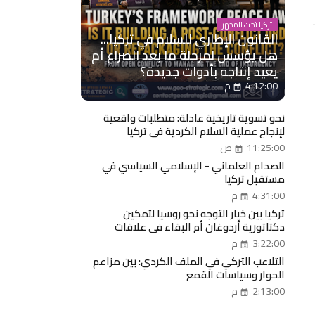
تركيا تحت المجهر
القانون الإطاري للسلام في تركيا...
هل يؤسس لمرحلة ما بعد الصراع أم
يعيد إنتاجه بأدوات جديدة؟
4:12:00 م
نحو تسوية تاريخية عادلة: متطلبات واقعية
لإنجاح عملية السلام الكردية في تركيا
11:25:00 ص
الصدام العلماني - الإسلامي السياسي في
مستقبل تركيا
4:31:00 م
تركيا بين خيار التوجه نحو روسيا لتمكين
دكتاتورية أردوغان أم البقاء في علاقات
إستراتيجية مع الغرب؟
3:22:00 م
التلاعب التركي في الملف الكردي: بين مزاعم
الحوار وسياسات القمع
2:13:00 م