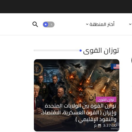
أختر المنطقة
توزان القوى
توازن القوى
توازن القوة بين الولايات المتحدة
وإيران ( القوة العسكرية، الاقتصاد،
والنفوذ الإقليمي )
3:37:00 م