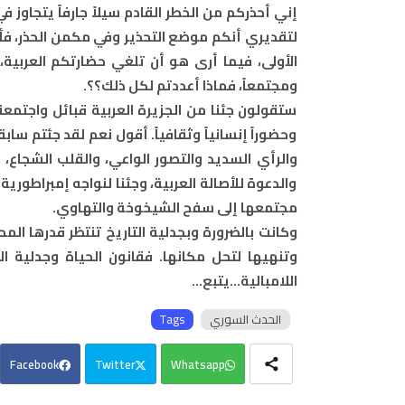
إني أحذركم من الخطر القادم سيلاً جارفاً يتجاوز 
لتقديري أنكم موضع التحذير وفي مكمن الحذر، فأنت
الأولى، فيما أرى هو أن تلغي حضارتكم العربية، و
ومجتمعاً، فماذا أعددتم لكل ذلك؟؟.
ستقولون جئنا من الجزيرة العربية قبائل واجتمعنا 
وحضوراً إنسانياً وثقافياً. أقول نعم لقد جئتم سابقا
والرأي السديد والتصور الواعي، والقلب الشجاع، 
والدعوة للأصالة العربية، وجئنا لنواجه إمبراطوري
مجتمعها إلى سفح الشيخوخة والتهاوي.
وكانت بالضرورة وبجدلية التاريخ تنتظر قدرها الم
وتنهيها لتحل مكانها. فقانون الحياة وجدلية الت
اللامبالية...يتبع...
الحدث السوري
Tags
Facebook
Twitter
Whatsapp