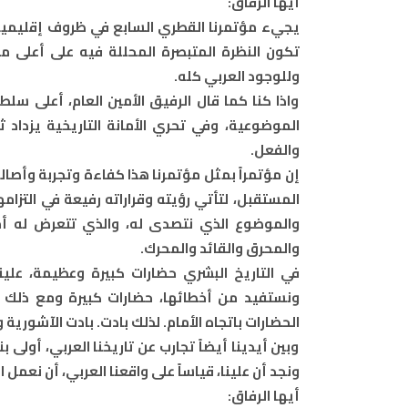
أيها الرفاق:
يجيء مؤتمرنا القطري السابع في ظروف إقليمية عر
تكون النظرة المتبصرة المحللة فيه على أعلى مس
وللوجود العربي كله.
واذا كنا كما قال الرفيق الأمين العام، أعلى س
الموضوعية، وفي تحري الأمانة التاريخية يزداد ث
والفعل.
إن مؤتمراً بمثل مؤتمرنا هذا كفاءة وتجربة وأصالة،
المستقبل، لتأتي رؤيته وقراراته رفيعة في التز
والموضوع الذي نتصدى له، والذي تتعرض له أمت
والمحرق والقائد والمحرك.
في التاريخ البشري حضارات كبيرة وعظيمة، علين
ونستفيد من أخطائها، حضارات كبيرة ومع ذلك ش
الحضارات باتجاه الأمام. لذلك بادت. بادت الآشورية و
وبين أيدينا أيضاً تجارب عن تاريخنا العربي، أولى ب
ونجد أن علينا، قياساً على واقعنا العربي، أن نعمل 
أيها الرفاق: