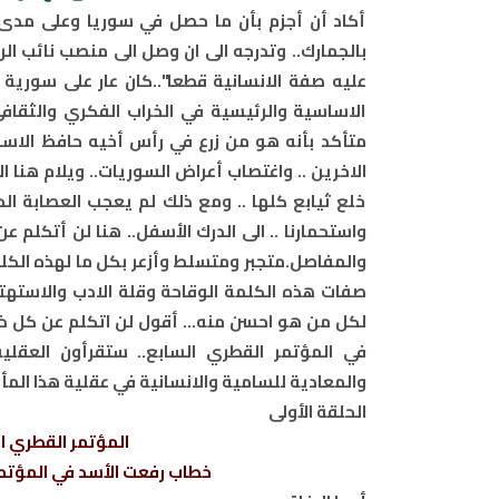
أكاد أن أجزم بأن ما حصل في سوريا وعلى مدى
بالجمارك.. وتدرجه الى ان وصل الى منصب نائب 
عليه صفة الانسانية قطعا"..كان عار على سورية و
الاساسية والرئيسية في الخراب الفكري والثقافي
متأكد بأنه هو من زرع في رأس أخيه حافظ الاسد
الاخرين .. واغتصاب أعراض السوريات.. ويلام هنا
خلع ثيابع كلها .. ومع ذلك لم يعجب العصابة الح
واستحمارنا .. الى الدرك الأسفل.. هنا لن أتكلم
والمفاصل.متجبر ومتسلط وأزعر بكل ما لهذه الك
صفات هذه الكلمة الوقاحة وقلة الادب والاستهتار
لكل من هو احسن منه... أقول لن اتكلم عن كل ذ
في المؤتمر القطري السابع.. ستقرأون العقلية
والمعادية للسامية والانسانية في عقلية هذا المأ
الحلقة الأولى
المؤتمر القطري ال
خطاب رفعت الأسد في المؤتمر