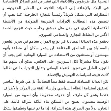
البحرية مثل طرطوس واللاذقية، التي تعتبر من أهم المراكز الاقتصادية
في البلاد، بالإضافة إلى العوائد الناتجة عن المعابر الحدودية، و
المطارات التي تشكل شرياناً رئيسياً للتجارة الخارجية. كما يجب أن
تتضمن هذه المطالب الإيرادات الضريبية المتولدة من الأنشطة
الاقتصادية الكبرى في مدن مثل دمشق وحلب، حيث تتجمع الحصة
الأكبر من النشاط التجاري والصناعي السوري.
تحقيق هذه العدالة المتبادلة في توزيع الموارد يساهم في تعزيز الشعور
بالمساواة بين المناطق المختلفة. لن يشعر سكان أي منطقة بأنهم
مهمشون أو مستثنون من الاستفادة من الموارد الوطنية التي يجب أن
تكون ملكاً مشتركاً لكل السوريين. على العكس، يمكن أن يسهم هذا
التوزيع العادل في تعزيز الانتماء الوطني وتقليل التوترات التي طالما
كانت نتيجة لسياسات التهميش والإقصاء.
لكن العدالة المتبادلة ليست فقط مبدأ اقتصادياً، بل هي شرط أساسي
لتحقيق استدامة النظام السياسي وإرساء الثقة بين المركز والأطراف.
عندما يشعر كل طرف بأن حقوقه محفوظة وأن نصيبه من الموارد
الوطنية مضمون، يصبح من الممكن بناء علاقة شراكة قائمة على
التعاون بدلاً من الصراع. هذه الشراكة، إذا ما تم تبنيها وتطبيقها بشكل