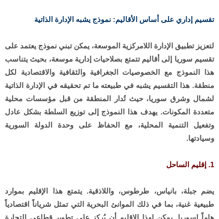
تقسيم إداري على أساس الأقاليم: نموذج يشبه الإدارة الذاتية
لتعزيز تطبيق الإدارة اللامركزية الموسعة، يمكن تبني نموذج يعتمد على
تقسيم سوريا إلى أقاليم تتمتع بصلاحيات إدارية موسعة، بحيث يتناسب
هذا النموذج مع الخصوصيات الجغرافية والثقافية والاقتصادية لكل
منطقة. هذا التقسيم يشبه في طبيعته ما تم تحقيقه في الإدارة الذاتية
لشمال وشرق سوريا، حيث تُدار المنطقة من قبل مؤسسات محلية
متعددة المكونات. يهدف هذا النموذج إلى توزيع السلطة بشكل عادل
وتفعيل التنمية المحلية، مع الحفاظ على وحدة الدولة السورية
وسيادتها.
1. إقليم الساحل
يضم جبلة، بانياس، طرطوس، واللاذقية. يتمتع هذا الإقليم بموارد
طبيعية غنية، بما في ذلك الموانئ البحرية التي تمثل شرياناً اقتصادياً
هاماً لسوريا. يمكن لهذا الإقليم أن يُركز على تطوير قطاعي التجارة