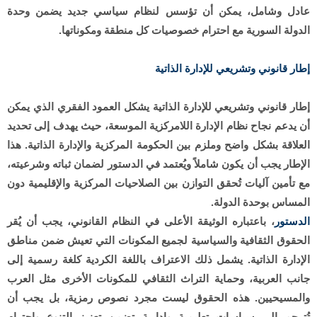
عادل وشامل، يمكن أن تؤسس لنظام سياسي جديد يضمن وحدة
الدولة السورية مع احترام خصوصيات كل منطقة ومكوناتها.
إطار قانوني وتشريعي للإدارة الذاتية
إطار قانوني وتشريعي للإدارة الذاتية يشكل العمود الفقري الذي يمكن
أن يدعم نجاح نظام الإدارة اللامركزية الموسعة، حيث يهدف إلى تحديد
العلاقة بشكل واضح وملزم بين الحكومة المركزية والإدارة الذاتية. هذا
الإطار يجب أن يكون شاملاً ويُعتمد في الدستور لضمان ثباته وشرعيته،
مع تأمين آليات تُحقق التوازن بين الصلاحيات المركزية والإقليمية دون
المساس بوحدة الدولة.
الدستور
، باعتباره الوثيقة الأعلى في النظام القانوني، يجب أن يُقر
الحقوق الثقافية والسياسية لجميع المكونات التي تعيش ضمن مناطق
الإدارة الذاتية. يشمل ذلك الاعتراف باللغة الكردية كلغة رسمية إلى
جانب العربية، وحماية التراث الثقافي للمكونات الأخرى مثل العرب
والمسيحيين. هذه الحقوق ليست مجرد نصوص رمزية، بل يجب أن
تُترجم إلى سياسات تعليمية وإدارية تضمن تعزيز التنوع واحترام