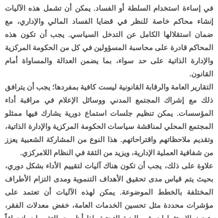
في إساءة استخدام السلطة أو الفساد. يمكن أن تشمل هذه الآليات
إنشاء محاكم خاصة للنظر في قضايا الفساد المالي والإداري، مع
ضمان استقلالها الكامل عن التدخل السياسي. يجب أن تكون هذه
المحاكم قادرة على محاسبة المسؤولين في كل من الحكومة المركزية
والإدارة الذاتية على حد سواء، بما يضمن العدالة والمساواة أمام
القانون.
التقارير العامة والرقابة القانونية ليست كافية بمفردها؛ يجب أن يترافق
ذلك مع إشراك المجتمع المدني ووسائل الإعلام في مراقبة أداء
المؤسسات. يمكن تنظيم جلسات استماع دورية يشارك فيها ممثلو
المجتمع المحلي لمناقشة سياسات الحكومة المركزية والإدارة الذاتية،
وتقديم ملاحظاتهم واقتراحاتهم. هذا النوع من المشاركة الشعبية يعزز
من شفافية العملية الإدارية، ويزيد من الثقة في النظام اللامركزي.
علاوة على ذلك، يجب أن تكون هناك آليات لتقييم الأداء بشكل دوري،
بحيث يتم قياس مدى تحقيق الأهداف التنموية ومدى التزام الأطراف
المختلفة بالخطط الموضوعة. يمكن لهذه الآليات أن تعتمد على
مؤشرات محددة مثل تحسين الخدمات العامة، خفض معدلات الفقر،