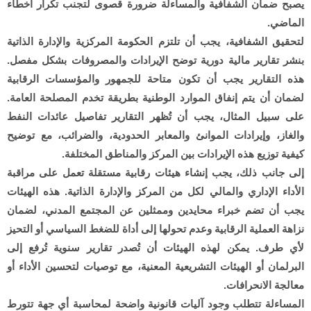
يصبح ضمان الشفافية والمساءلة ضرورة قصوى لتجنب تكرار أخطاء
الماضي.
لتحقيق الشفافية، يجب أن تلتزم الحكومة المركزية والإدارة الذاتية
بنشر تقارير مالية دورية توضح الإيرادات والمصروفات بشكل مفصل.
هذه التقارير يجب أن تكون متاحة للجمهور والمؤسسات الرقابية
لضمان أن يتم إنفاق الموارد الوطنية بطريقة تخدم المصلحة العامة.
على سبيل المثال، يجب أن تُظهر التقارير تفاصيل عائدات النفط
والغاز، وإيرادات الموانئ والمعابر الحدودية، والضرائب، مع توضيح
كيفية توزيع هذه الإيرادات بين المركز والمناطق المختلفة.
إلى جانب ذلك، يجب إنشاء هيئات رقابية مستقلة تعمل على مراقبة
الأداء الإداري والمالي لكل من المركز والإدارة الذاتية. هذه الهيئات
يجب أن تضم خبراء محايدين وممثلين عن المجتمع المدني، لضمان
نزاهة العملية الرقابية وعدم تحولها إلى أداة للضغط السياسي أو التحيز
لأي طرف. يمكن لهذه الهيئات أن تُصدر تقارير سنوية تُرفع إلى
البرلمان أو الهيئات التشريعية المعنية، مع توصيات لتحسين الأداء أو
معالجة الانحرافات.
المساءلة تتطلب وجود آليات قانونية واضحة لمحاسبة أي جهة تتورط