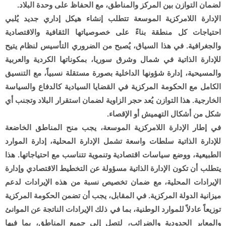
لضمان التوازن بين المركز والمناطق، مع الحفاظ على وحدة البلاد.
الإدارة اللامركزية الموسعة تتطلب إنشاء هيكل إداري جديد يُلبي
احتياجات كل منطقة بناءً على خصوصياتها الثقافية والاقتصادية
والجغرافية. في هذا السياق، يُصبح من الضروري التأسيس لنظام يتيح
للإدارة الذاتية في شمال وشرق سوريا، بمكوناتها الكردية والعربية
والمسيحية، إدارة شؤونها الداخلية بصورة مستقلة نسبياً، مع التنسيق
الكامل مع الحكومة المركزية في القضايا السيادية كالدفاع والسياسة
الخارجية. هذا التوازن يُعد حجر الزاوية لضمان استقرار البلاد وتجنب أي
شكل من أشكال التهميش أو الإقصاء.
في إطار الإدارة اللامركزية الموسعة، يجب منح المناطق الخاضعة
للإدارة الذاتية سلطات واسعة تشمل الإدارة المحلية، إدارة الموارد
الطبيعية، ووضع سياسات اقتصادية وتنموية تتناسب مع احتياجاتها. هذا
يتطلب أن تكون الإدارة الذاتية مسؤولة عن التخطيط الاقتصادي وإدارة
الإيرادات المحلية، مع ضمان تخصيص نسبة من هذه الإيرادات لدعم
ميزانية الدولة المركزية. في المقابل، يجب أن تضمن الحكومة المركزية
توزيعاً عادلاً للموارد الوطنية، بما في ذلك الإيرادات الناتجة عن الموانئ
والمعابر الحدودية والضرائب، لتصل إلى جميع المناطق، بما فيها