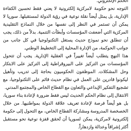
الحكم الإلكتروني.
التوجه نحو حكومة لامركزية إلكترونية لا يعني فقط تحسين الكفاءة
الإدارية، بل يمثل أيضاً نقلة نوعية في رؤية الدولة لمستقبلها. سوريا لا
يمكن أن تستمر في النظر إلى نفسها من خلال النماذج التقليدية
المركزية التي أضعفت المؤسسات وأبطأت التنمية. بدلاً من ذلك، يجب
أن تنطلق نحو نموذج حديث يستغل التكنولوجيا في كل جانب من
جوانب الحوكمة، من الإدارة المحلية إلى التخطيط الوطني.
هذا النهج يتطلب أيضاً تغييراً في العقلية الإدارية. يجب أن تتحول
المؤسسات من التركيز على البيروقراطية إلى التركيز على الابتكار
وحل المشكلات. الموظفون الحكوميون بحاجة إلى تدريب وتأهيل
ليكونوا قادرين على العمل في نظام حديث قائم على التكنولوجيا، مع
تشجيع التفكير الإبداعي والتعاون مع القطاع الخاص والمجتمع المدني.
الانتقال إلى نظام الحكم الحديث ليس فقط ضرورة لإعادة بناء سوريا،
بل هو أيضاً فرصة لإعادة تعريف علاقة الدولة بمواطنيها. من خلال
الخصخصة المدروسة ومشاركة القطاع الخاص، مع التحول إلى حكومة
إلكترونية لامركزية، يمكن لسوريا أن تُحقق قفزة نوعية نحو مستقبل
أكثر إشراقاً وعدالة وازدهاراً.