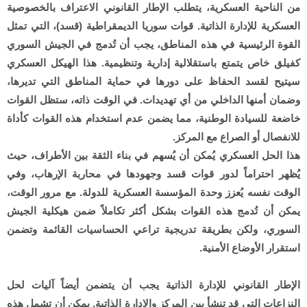
من الناحية العسكرية، يتطلب الإطار القانوني الاعتراف بالخصوصية
العسكرية للإدارة الذاتية. قوات سوريا الديمقراطية (قسد)، التي تمثل
القوة الرئيسية في هذه المناطق، يجب أن تُدمج في الجيش السوري
كفيلق خاص يتمتع باستقلالية إدارية وتنظيمية. هذا الهيكل العسكري
سيتيح لقسد الحفاظ على دورها في حماية المناطق التي تديرها،
وضمان أمنها الداخلي من أي تهديدات. في الوقت ذاته، ستظل القوات
خاضعة للسيادة الوطنية، مما يضمن عدم استخدام هذه القوات كأداة
للانفصال أو الصراع مع المركز.
هذا الحل العسكري يُمكن أن يُسهم في بناء الثقة بين الأطراف، حيث
يُظهر احتراماً لدور قوات قسد وجهودها في محاربة الإرهاب، وفي
الوقت نفسه يُعزز وحدة المؤسسة العسكرية للدولة. مع مرور الوقت،
يمكن أن تُدمج هذه القوات بشكل أكثر تكاملاً ضمن هيكلية الجيش
السوري، ولكن بطريقة تدريجية تراعي الحساسيات القائمة وتضمن
استقرار الأوضاع الأمنية.
الإطار القانوني للإدارة الذاتية يجب أن يتضمن أيضاً آليات لحل
النزاعات التي قد تنشأ بين المركز والإدارة الذاتية. يمكن أن تشمل هذه