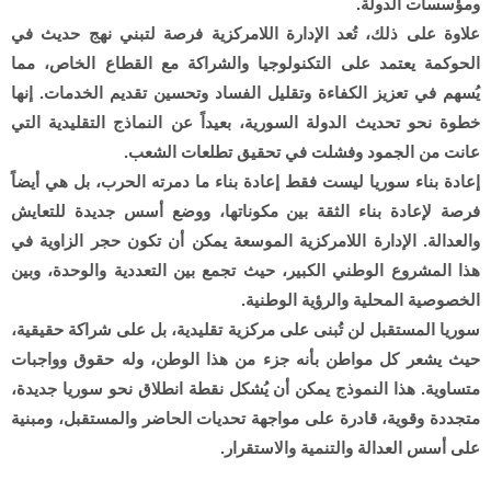
ومؤسسات الدولة.
علاوة على ذلك، تُعد الإدارة اللامركزية فرصة لتبني نهج حديث في
الحوكمة يعتمد على التكنولوجيا والشراكة مع القطاع الخاص، مما
يُسهم في تعزيز الكفاءة وتقليل الفساد وتحسين تقديم الخدمات. إنها
خطوة نحو تحديث الدولة السورية، بعيداً عن النماذج التقليدية التي
عانت من الجمود وفشلت في تحقيق تطلعات الشعب.
إعادة بناء سوريا ليست فقط إعادة بناء ما دمرته الحرب، بل هي أيضاً
فرصة لإعادة بناء الثقة بين مكوناتها، ووضع أسس جديدة للتعايش
والعدالة. الإدارة اللامركزية الموسعة يمكن أن تكون حجر الزاوية في
هذا المشروع الوطني الكبير، حيث تجمع بين التعددية والوحدة، وبين
الخصوصية المحلية والرؤية الوطنية.
سوريا المستقبل لن تُبنى على مركزية تقليدية، بل على شراكة حقيقية،
حيث يشعر كل مواطن بأنه جزء من هذا الوطن، وله حقوق وواجبات
متساوية. هذا النموذج يمكن أن يُشكل نقطة انطلاق نحو سوريا جديدة،
متجددة وقوية، قادرة على مواجهة تحديات الحاضر والمستقبل، ومبنية
على أسس العدالة والتنمية والاستقرار.