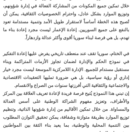
خلال تمكين جميع المكونات من المشاركة الفعالة في إدارة شؤونهم،
وتوزيع الموارد بشكل عادل، واحترام الخصوصيات الثقافية، يمكن أن
تُصبح هذه الخطة أساساً لاستقرار طويل الأمد وتنمية مستدامة تعود
بالنفع على جميع السوريين. إعادة الإعمار ليست مجرد إعادة بناء ما
تهدم، بل هي فرصة لبناء سوريا أقوى وأكثر عدالة وازدهاراً.
في الختام، سوريا تقف عند منعطف تاريخي يفرض عليها إعادة التفكير
في نموذج الحكم والإدارة لضمان تجاوز الأزمات المتراكمة وبناء
مستقبل مستدام للجميع. الإدارة اللامركزية الموسعة ليست مجرد خيار
إداري أو رؤية سياسية، بل هي ضرورة تمليها التعقيدات الاقتصادية
والاجتماعية والثقافية التي أفرزتها سنوات من الصراع والانقسام.
إن تبني هذا النموذج يُتيح فرصة فريدة لإعادة تعريف العلاقة بين المركز
والأطراف، وتعزيز مفهوم الشراكة الوطنية على أسس العدالة
والمساواة. من خلال تمكين الأقاليم من إدارة شؤونها الذاتية، وتنظيم
توزيع الموارد بطريقة متوازنة وشفافة، يمكن تحقيق التوازن المطلوب
بين التنمية المحلية والوطنية، بما يعيد بناء الثقة بين المواطنين