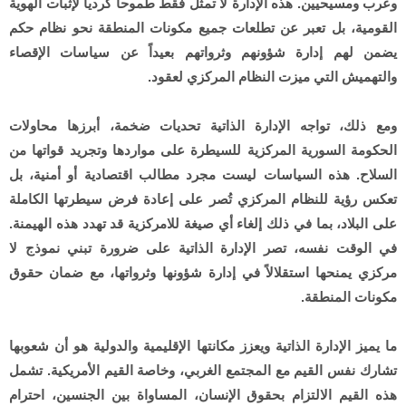
وعرب ومسيحيين. هذه الإدارة لا تمثل فقط طموحاً كردياً لإثبات الهوية
القومية، بل تعبر عن تطلعات جميع مكونات المنطقة نحو نظام حكم
يضمن لهم إدارة شؤونهم وثرواتهم بعيداً عن سياسات الإقصاء
والتهميش التي ميزت النظام المركزي لعقود.
ومع ذلك، تواجه الإدارة الذاتية تحديات ضخمة، أبرزها محاولات
الحكومة السورية المركزية للسيطرة على مواردها وتجريد قواتها من
السلاح. هذه السياسات ليست مجرد مطالب اقتصادية أو أمنية، بل
تعكس رؤية للنظام المركزي تُصر على إعادة فرض سيطرتها الكاملة
على البلاد، بما في ذلك إلغاء أي صيغة للامركزية قد تهدد هذه الهيمنة.
في الوقت نفسه، تصر الإدارة الذاتية على ضرورة تبني نموذج لا
مركزي يمنحها استقلالاً في إدارة شؤونها وثرواتها، مع ضمان حقوق
مكونات المنطقة.
ما يميز الإدارة الذاتية ويعزز مكانتها الإقليمية والدولية هو أن شعوبها
تشارك نفس القيم مع المجتمع الغربي، وخاصة القيم الأمريكية. تشمل
هذه القيم الالتزام بحقوق الإنسان، المساواة بين الجنسين، احترام