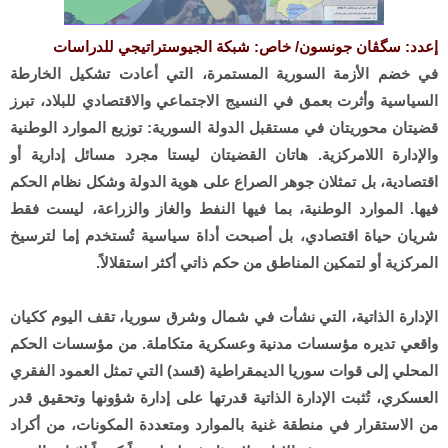
إعدد: سگڤان جونسون/ خاص: شبكة الجيوستراتيجي للدراسات
في خضم الأزمة السورية المستمرة، التي أعادت تشكيل الخارطة
السياسية وأثرت بعمق في النسيج الاجتماعي والاقتصادي للبلاد، تبرز
قضيتان محوريتان في مستقبل الدولة السورية: توزيع الموارد الوطنية
والإدارة اللامركزية. هاتان القضيتان ليستا مجرد مسائل إدارية أو
اقتصادية، بل تمثلان جوهر الصراع على هوية الدولة وشكل نظام الحكم
فيها. الموارد الوطنية، بما فيها النفط والغاز والزراعة، ليست فقط
شريان حياة اقتصادي، بل أصبحت أداة سياسية تُستخدم إما لترسيخ
المركزية أو لتمكين المناطق من حكم ذاتي أكثر استقلالاً.
الإدارة الذاتية، التي نشأت في شمال وشرق سوريا، تقف اليوم ككيان
واقعي تديره مؤسسات مدنية وعسكرية متكاملة. من مؤسسات الحكم
المحلي إلى قوات سوريا الديمقراطية (قسد) التي تمثل العمود الفقري
العسكري، تُثبت الإدارة الذاتية قدرتها على إدارة شؤونها وتحقيق قدر
من الاستقرار في منطقة غنية بالموارد ومتعددة المكونات، من أكراد