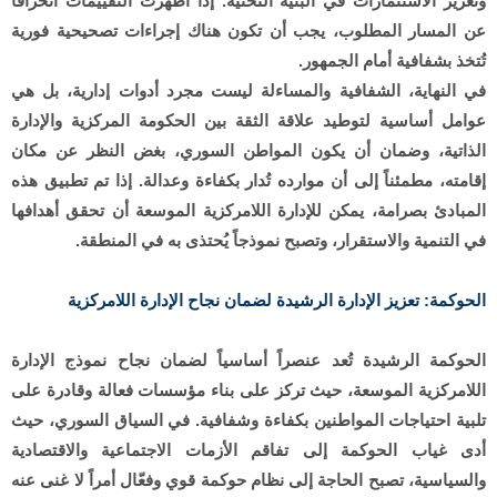
وتعزيز الاستثمارات في البنية التحتية. إذا أظهرت التقييمات انحرافاً
عن المسار المطلوب، يجب أن تكون هناك إجراءات تصحيحية فورية
تُتخذ بشفافية أمام الجمهور.
في النهاية، الشفافية والمساءلة ليست مجرد أدوات إدارية، بل هي
عوامل أساسية لتوطيد علاقة الثقة بين الحكومة المركزية والإدارة
الذاتية، وضمان أن يكون المواطن السوري، بغض النظر عن مكان
إقامته، مطمئناً إلى أن موارده تُدار بكفاءة وعدالة. إذا تم تطبيق هذه
المبادئ بصرامة، يمكن للإدارة اللامركزية الموسعة أن تحقق أهدافها
في التنمية والاستقرار، وتصبح نموذجاً يُحتذى به في المنطقة.
الحوكمة: تعزيز الإدارة الرشيدة لضمان نجاح الإدارة اللامركزية
الحوكمة الرشيدة تُعد عنصراً أساسياً لضمان نجاح نموذج الإدارة
اللامركزية الموسعة، حيث تركز على بناء مؤسسات فعالة وقادرة على
تلبية احتياجات المواطنين بكفاءة وشفافية. في السياق السوري، حيث
أدى غياب الحوكمة إلى تفاقم الأزمات الاجتماعية والاقتصادية
والسياسية، تصبح الحاجة إلى نظام حوكمة قوي وفعّال أمراً لا غنى عنه