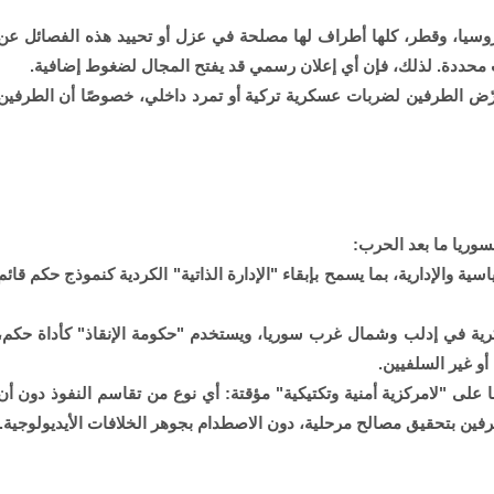
ا، روسيا، وقطر، كلها أطراف لها مصلحة في عزل أو تحييد هذه الفصائل عن
ات محددة. لذلك، فإن أي إعلان رسمي قد يفتح المجال لضغوط إضافية.
يعرّض الطرفين لضربات عسكرية تركية أو تمرد داخلي، خصوصًا أن الطرفين
وريا ما بعد الحرب:
ية والإدارية، بما يسمح بإبقاء "الإدارة الذاتية" الكردية كنموذج حكم قائم
كرية في إدلب وشمال غرب سوريا، ويستخدم "حكومة الإنقاذ" كأداة حكم،
و غير السلفيين.
ا على "لامركزية أمنية وتكتيكية" مؤقتة: أي نوع من تقاسم النفوذ دون أن
طرفين بتحقيق مصالح مرحلية، دون الاصطدام بجوهر الخلافات الأيديولوجية.