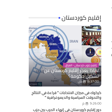
إقليم كوردستان
إقليم جنوب كردستان - العراق
لماذا يعجز إقليم كردستان عن
تشكيل حكومة؟
8:37:00 ص
كركوك في ميزان الانتخابات " قراءة في النتائج
والتحولات السياسية والديموغرافية "
9:26:00 م
دور إقليم كوردستان في إنهاء الحرب بين حزب