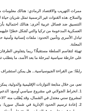
ممرات التهريب والاقتصاد الرمادي: هنالك معلومات م
والسلاح. هذه القنوات غير الرسمية تمثل شريان حياة
التنسيق ضد فصائل عربية أخرى: هنالك احتمالية بأ
العسكرية المدعومة من تركيا والتي تُشكل خطرًا عليهما 
تبادل الأسرى وتأمين الحدود: ملفات إنسانية وأمنية حس
المعلنة.
تهيئة لتقاسم السلطة مستقبلًا؟ ربما يتفاوض الطر
على خارطة سياسية لمرحلة ما بعد الأسد، ما يتطلب تقاربًا
رابعًا: من القراءة الجيوسياسية... هل يمكن استشراف 
نعم، من خلال متابعة التوازنات الإقليمية والدولية، يم
1. انخراط الجولاني في مشروع سياسي أوسع: الدعم 
لمشروع سني معتدل في الشمال، وقد يُطلب منه "الاعت
2. إعادة ترسيم الحدود الإدارية في شمال سوريا: