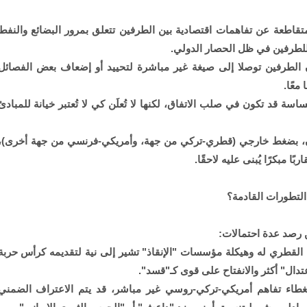
تقاطعة عن تفاهمات اقتصادية بين الطرفين تتعلق بمرور البضائع والنفط
 للطرفين في ظل الحصار الدولي.
ن الطرفين توصلا إلى صيغة غير مباشرة لتحييد أو إضعاف بعض الفصائل
معًا.
اسة قد تكون في صلب الاتفاق، لكنها لا تُعلَن كي لا تُعتبر خيانة للمبادئ
فان، بضغط خارجي (قطري-تركي من جهة، وأمريكي-فرنسي من جهة أخرى)،
 مبكرًا يُبنى عليه لاحقًا.
التطورات القادمة؟
كن رصد عدة احتمالات:
القطري له وهيكلة مؤسسات "الإنقاذ" تشير إلى نية لتقديمه كرأس حربة
دال" أكثر والانفتاح على قوى كـ"قسد".
 بغطاء تفاهم أمريكي-تركي-روسي غير مباشر، قد يتم الاعتراف الضمني