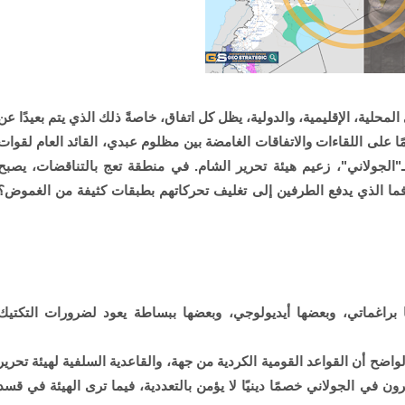
محلية، الإقليمية، والدولية، يظل كل اتفاق، خاصةً ذلك الذي يتم بعيدًا عن
ا على اللقاءات والاتفاقات الغامضة بين مظلوم عبدي، القائد العام لقوات
"الجولاني"، زعيم هيئة تحرير الشام. في منطقة تعج بالتناقضات، يصبح
ا الذي يدفع الطرفين إلى تغليف تحركاتهم بطبقات كثيفة من الغموض؟
 براغماتي، وبعضها أيديولوجي، وبعضها ببساطة يعود لضرورات التكتيك
لواضح أن القواعد القومية الكردية من جهة، والقاعدية السلفية لهيئة تحرير
 في الجولاني خصمًا دينيًا لا يؤمن بالتعددية، فيما ترى الهيئة في قسد