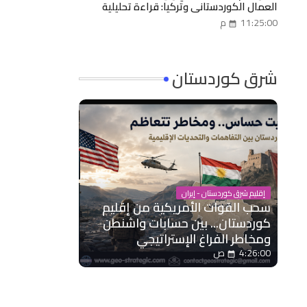
العمال الكوردستاني وتركيا: قراءة تحليلية
سياسية ـ عسكرية ـ اقتصادية
11:25:00 م
شرق كوردستان
إقليم شرق كوردستان - إيران
سحب القوات الأمريكية من إقليم
كوردستان... بين حسابات واشنطن
ومخاطر الفراغ الإستراتيجي
4:26:00 ص