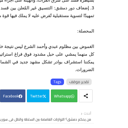
بسيطرة قسد على شرق الفرات، والهيئة على أجزاء من
3. إضعاف دور دمشق: التنسيق غير المُعلن بين قسد 
تمهيدًا لتسوية مستقبلية تُفرض عليه لا يملك فيها قوة مي
المحصلة:
الغموض بين مظلوم عبدي وأحمد الشرع ليس نتيجة خلل
كل منهما يمشي على حبل مشدود فوق فراغ استراتيج
يمكننا استشراف بوادر تشكل مشهد جديد في الشمال ا
الضرورات.
تقدير موقف
Tags
Facebook
Twitter
Whatsapp
أحدث
من يحكم دمشق؟ التوازنات الغامضة بين السلطة والظل في سوريا 