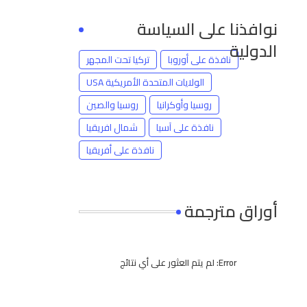
نوافذنا على السياسة
الدولية
نافذة على أوروبا
تركيا تحت المجهر
الولايات المتحدة الأمريكية USA
روسيا وأوكرانيا
روسيا والصين
نافذة على آسيا
شمال افريقيا
نافذة على أفريقيا
أوراق مترجمة
Error:
لم يتم العثور على أي نتائج