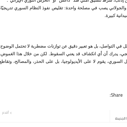
 إدلب، شرط تنسيق أمني ضد "داعش" أو "الحرس الثوري الإيراني".
والجولاني يصب في مصلحة واحدة: تقليص نفوذ النظام السوري تدريجيًا،
دانية كبيرة.
 في التواصل، بل هو تعبير دقيق عن توازنات مضطربة لا تحتمل الوضوح.
ي، يدرك أن أي انكشاف قد يعني السقوط. لكن من خلال هذا الغموض،
لسوري، يقوم لا على الأيديولوجيا، بل على الحذر، والمصالح، وتقاطع
أقدم
الجديدة