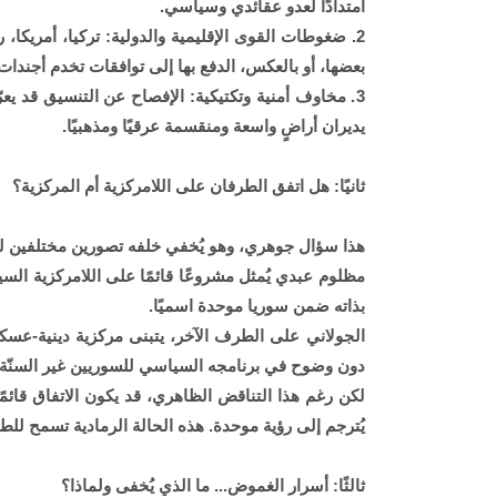
امتدادًا لعدو عقائدي وسياسي.
2. ضغوطات القوى الإقليمية والدولية: تركيا، أمريك
بعضها، أو بالعكس، الدفع بها إلى توافقات تخدم أجند
3. مخاوف أمنية وتكتيكية: الإفصاح عن التنسيق قد 
يديران أراضٍ واسعة ومنقسمة عرقيًا ومذهبيًا.
ثانيًا: هل اتفق الطرفان على اللامركزية أم المركزية؟
هذا سؤال جوهري، وهو يُخفي خلفه تصورين مختلفين لس
مظلوم عبدي يُمثل مشروعًا قائمًا على اللامركزية السياس
بذاته ضمن سوريا موحدة اسميًا.
الجولاني على الطرف الآخر، يتبنى مركزية دينية-عس
دون وضوح في برنامجه السياسي للسوريين غير السنّة أ
لكن رغم هذا التناقض الظاهري، قد يكون الاتفاق قائمً
يُترجم إلى رؤية موحدة. هذه الحالة الرمادية تسمح لل
ثالثًا: أسرار الغموض... ما الذي يُخفى ولماذا؟