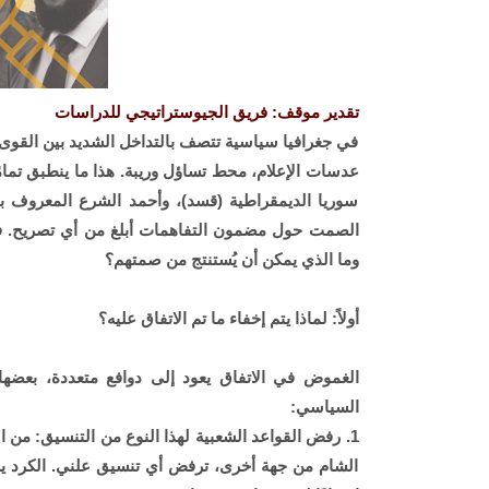
تقدير موقف: فريق الجيوستراتيجي للدراسات
في جغرافيا سياسية تتصف بالتداخل الشديد بين القوى ال
عدسات الإعلام، محط تساؤل وريبة. هذا ما ينطبق تمامً
سوريا الديمقراطية (قسد)، وأحمد الشرع المعروف بـ
الصمت حول مضمون التفاهمات أبلغ من أي تصريح. فم
وما الذي يمكن أن يُستنتج من صمتهم؟
أولاً: لماذا يتم إخفاء ما تم الاتفاق عليه؟
الغموض في الاتفاق يعود إلى دوافع متعددة، بعضها
السياسي:
1. رفض القواعد الشعبية لهذا النوع من التنسيق: من ا
الشام من جهة أخرى، ترفض أي تنسيق علني. الكرد يرون