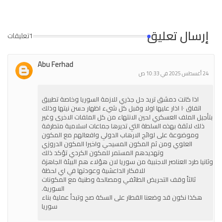
إرسال تعليق
1تعليقات
Abu Ferhad
24 أغسطس 2025 في 10:33 ص
اذا كانت دمشق تريد حل جذري للازمة السوريا وخاصة تطبيق
اتفاق ١٠ اذار عليها اولا وقبل كل شيء اظهار حسن نيتها وذلك
بتأجيل الملف العسكري لحين الانتهاء من كل الملفات الاخرى وغير
ذلك لاثقة بهذه السلطة التي تديرها جماعات اسلامية متطرفة
وموضوعة على لوائح الارهاب الدولي وافعالهم مع المكون
العلوي ومن ثم المكون المسيحي واخيرا المكون الدروزي
وتهديدهم المستمر للمكون الكردي تؤكد ذلك
وثانيا طرد العناصر الاجنبية من سوريا لان هؤلاء هم البيئة الجاهزة
للافكار الداعشية وعودتها في اي لحظة
ثالثاً وقف التحريض الطائفي ومصالحة وطنية مع المكونات
السورية.
هكذا نكون قد وضعنا القطار على السكة صح وتبدأ عملية بناء
سوريا