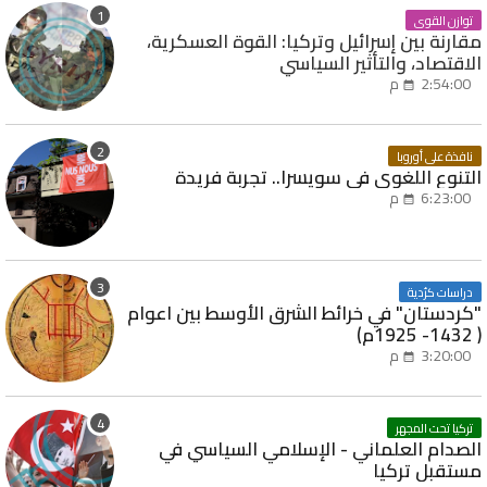
توازن القوى
مقارنة بين إسرائيل وتركيا: القوة العسكرية،
الاقتصاد، والتأثير السياسي
2:54:00 م
نافذة على أوروبا
التنوع اللغوي في سويسرا.. تجربة فريدة
6:23:00 م
دراسات كرُدية
"كردستان" في خرائط الشرق الأوسط بين اعوام
( 1432- 1925م)
3:20:00 م
تركيا تحت المجهر
الصدام العلماني - الإسلامي السياسي في
مستقبل تركيا