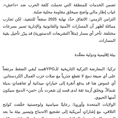
تضمن الخدمات للمنطقة التي تحملت كلفة الحرب ضد «داعش».
غياب إطار مالي واضح سيخلق مقاومة محلية صلبة.
التزامن الزمني: الاتفاق حدّد نهاية 2025 سقفاً للتنفيذ، لكن تجارب
مماثلة تُظهر أن المسارات الأمنية والقانونية والإدارية تسير بسرعات
مختلفة. تأخر أي مسار (مثلاً التشريعات الدستورية) قد يبرّر تأجيل بقية
المسارات.
بيئة إقليمية ودولية معقّدة
تركيا: المعارضة التركية التاريخية للـYPG/قسد تُبقي الضغط مرتفعاً
على أي صيغة دمج لا تقطع جذرياً مع صلات حزب العمال الكردستاني.
أي غموض هنا قد يدفع أنقرة إلى خياراتٍ ميدانية أو تفاهماتٍ بديلة
شمالاً، ويخلق أزمة ثقة لدى قسد إن شعرت بأن «ثمن» الدمج سيكون
أمنها الحيوي.
الولايات المتحدة وأوروبا: رعايةٌ سياسية ولوجستية خفّفت كوابح
التلاقي، مع إشاراتٍ أمريكية إلى تشجيع الاندماج وتيسير بيئة ما بعد