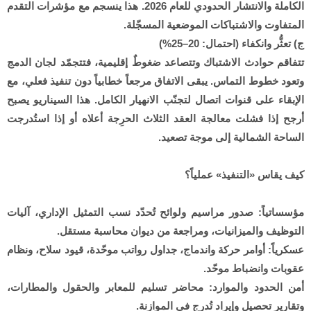
الكاملة والانتشار الحدودي للعام 2026. هذا ينسجم مع مؤشرات التقدم
المتفاوت والاشتباكات الموضعية المسجّلة.
ج) تعثُّر وانكفاء (احتمال: 20–25%)
تتفاقم حوادث الاشتباك وتتصاعد ضغوطٌ إقليمية، فتتجمّد لجان الدمج
وتعود خطوط التماس. يبقى الاتفاق مرجعاً خطابياً دون تنفيذ فعلي، مع
الإبقاء على قنوات اتصال لتجنّب الانهيار الكامل. هذا السيناريو يصبح
أرجح إذا فشلت معالجة العقد الثلاث الحرِجة أعلاه أو إذا استُدرجت
الساحة الشمالية إلى موجة تصعيد.
كيف يقاس «التنفيذ» عملياً؟
مؤسساتياً: صدور مراسيم ولوائح تُحدّد نسب التمثيل الإداري، آليات
التوظيف والميزانيات، ومراجعة من ديوان محاسبة مستقل.
عسكرياً: أوامر حركة واندماج، جداول رواتب موحّدة، قيود سلاح، ونظام
عقوبات وانضباط موحّد.
أمن الحدود والموارد: محاضر تسليم للمعابر والحقول والمطارات،
وتقارير تحصيل وإيراد تُدرج في الموازنة.