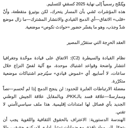
ويُلمَّح رسمياً إلى نهاية 2025 كسقفٍ للتسليم.
هذه المؤشرات تَشي بأن المسار يتحرك، لكن بوتيرةٍ متقطعة، وأنّ
«قلب» الاتفاق—أي الدمج القيادي والانتشار المشترك—ما زال موضع
شدّ وجذب، وهو ما يفسّر حضور «حوادث نكوص» موضعية.
العقد الحرِجة التي ستقرّر المصير
نظام القيادة والسيطرة (C2): الاتفاق على قيادة موحّدة وجغرافيا
انتشار واضحة وقواعد اشتباك موحدة، مع آلية لفضّ النزاع خلال
ساعات، لا أسابيع. أي «غموض قيادي» سيُترجم اشتباكات موضعية
متكرّرة.
معضلة الارتباطات العابرة للحدود: لن ينجح الدمج إذا لم تُحسم—نصاً
وممارسةً—علاقة قسد بالـPKK، وبالمقابل علاقة الجيش الوطني
الجديد بأي فصائل لها امتدادات إقليمية. هذا ملف سياسي/أمني لا
تقني.
الهندسة الدستورية: الاعتراف بالحقوق الثقافية واللغوية يجب أن
يتحوّل إلى مواد نافذة، مع ضمانات تمثيلٍ إداري لامركزي حقيقي، وإلا