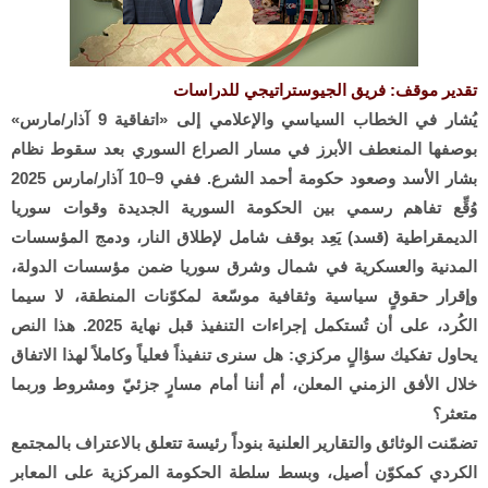
تقدير موقف: فريق الجيوستراتيجي للدراسات
يُشار في الخطاب السياسي والإعلامي إلى «اتفاقية 9 آذار/مارس»
بوصفها المنعطف الأبرز في مسار الصراع السوري بعد سقوط نظام
بشار الأسد وصعود حكومة أحمد الشرع. ففي 9–10 آذار/مارس 2025
وُقِّع تفاهم رسمي بين الحكومة السورية الجديدة وقوات سوريا
الديمقراطية (قسد) يَعِد بوقف شامل لإطلاق النار، ودمج المؤسسات
المدنية والعسكرية في شمال وشرق سوريا ضمن مؤسسات الدولة،
وإقرار حقوقٍ سياسية وثقافية موسّعة لمكوّنات المنطقة، لا سيما
الكُرد، على أن تُستكمل إجراءات التنفيذ قبل نهاية 2025. هذا النص
يحاول تفكيك سؤالٍ مركزي: هل سنرى تنفيذاً فعلياً وكاملاً لهذا الاتفاق
خلال الأفق الزمني المعلن، أم أننا أمام مسارٍ جزئيّ ومشروط وربما
متعثر؟
تضمّنت الوثائق والتقارير العلنية بنوداً رئيسة تتعلق بالاعتراف بالمجتمع
الكردي كمكوّن أصيل، وبسط سلطة الحكومة المركزية على المعابر