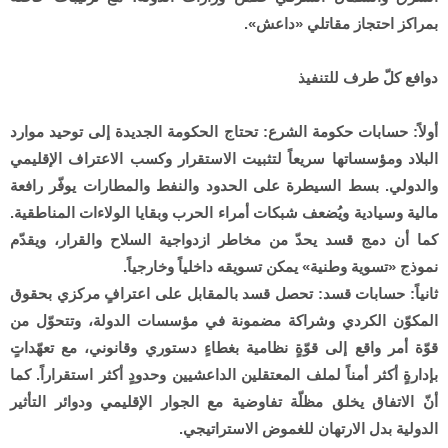
بمراكز احتجاز مقاتلي «داعش».
دوافع كلّ طرف للتنفيذ
أولاً: حسابات حكومة الشرع: تحتاج الحكومة الجديدة إلى توحيد موارد
البلاد ومؤسساتها سريعاً لتثبيت الاستقرار وكسب الاعتراف الإقليمي
والدولي. بسط السيطرة على الحدود والنفط والمطارات يوفّر رافعة
مالية وسيادية ويُضعف شبكات أمراء الحرب وبقايا الولاءات المناطقية.
كما أن دمج قسد يحدّ من مخاطر ازدواجية السلاح والقرار، ويقدّم
نموذج «تسوية وطنية» يمكن تسويقه داخلياً وخارجياً.
ثانياً: حسابات قسد: تحصل قسد بالمقابل على اعترافٍ مركزي بحقوق
المكوّن الكردي وشراكة مضمونة في مؤسسات الدولة، وتتحوّل من
قوّة أمر واقع إلى قوّةٍ نظامية بغطاءٍ دستوري وقانوني، مع تعهّداتٍ
بإدارةٍ أكثر أمناً لملف المعتقلين الداعشيين وحدودٍ أكثر استقراراً. كما
أنّ الاتفاق يخلق مظلّة تفاوضية مع الجوار الإقليمي ودوائر التأثير
الدولية بدل الارتهان للغموض الاستراتيجي.