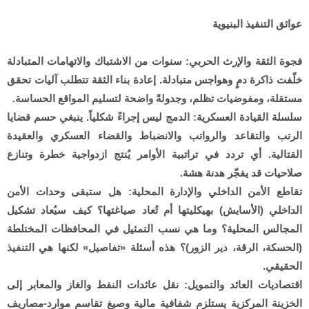
عوائق التنفيذ البنيوية
فجوة الثقة والإرث الحربي: سنوات من الاشتباك والاتهامات المتبادلة
خلّفت ذاكرة دمٍ وهواجس متبادلة. إعادة بناء الثقة تتطلب آليات تحقق
مستقلة، ومفوضيات تظلم، وجدولةً واضحة لتسليم المواقع الحساسة.
سلسلة القيادة العسكرية: الدمج ليس إجراءً شكلياً. ينبغي حسم قضايا
الرتب والتقاعد والرواتب والانضباط والقضاء العسكري والعقيدة
القتالية. أي تردد في تراتبية الأوامر يُنتج ازدواجية خطرة وتنازع
صلاحيات قد يفجّر هدنة هشة.
تقاطع الأمن الداخلي والإدارة المحلية: هل ستبقى وحدات الأمن
الداخلي (الأسايش) بهيكليتها أم تُعاد صياغتها؟ كيف سيُعاد تشكيل
المجالس المحلية؟ وما هي نسب التمثيل في المحافظات المختلطة
(الحسكة، الرقة، دير الزور)؟ هذه أسئلة «تفاصيل» لكنها هي التنفيذ
الحقيقي.
اقتصاديات العائد والتمويل: نقل عائدات النفط والغاز والمعابر إلى
الخزينة المركزية يستلزم شفافية مالية وصيغ تقاسم موارد-مصاريف