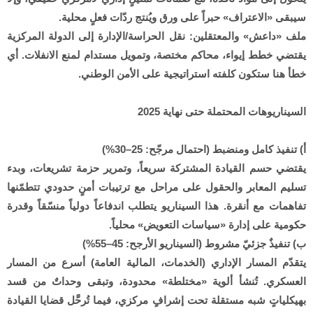
سيبقى «الاعتراف» حبراً على ورق ويُنتج ردّات فعلٍ محلية.
ملف «داعش» والمعتقلين: نقل الحراسة/الإدارة إلى الدولة المركزية
يقتضي خطط إيواء، محاكم مختصة، وتمويل مستدام لمنع الانفلات. أي
خطأ هنا ستكون كلفته استراتيجية على الأمن الوطني.
السيناريوهات المحتملة حتى نهاية 2025
أ) تنفيذ كامل ومنضبط (احتمال مرجّح: 25–30%)
يقتضي حسم القيادة المشتركة سريعاً، وتمرير حزمة تشريعات، وبدء
تسليم المعابر والحقول على مراحل مع ترتيبات أمنٍ حدودي تتطمّنها
تفاهمات مع أنقرة. هذا السيناريو يتطلب اندفاعاً دولياً منسّقاً وقدرة
حكومية على إدارة «سياسات التعويض» محلياً.
ب) تنفيذٌ جزئيّ مشروط (السيناريو الأرجح: 45–55%)
يتقدّم المسار الإداري (الخدمات، المالية العامة) أسرع من المسار
العسكري. تُنشأ ألوية «مختلطة» محدودة، وتبقى وحداتٌ من قسد
بهيكلياتٍ شبه مستقلة تحت إشرافٍ مركزي، فيما تُرحَّل قضايا القيادة