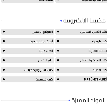
مكتبتنا الإلكترونية
كتب التحليل السياسي
الموقع الرسمي
كتب تاريخية
أبحاث ديموغرافية
التنمية البشرية
أبحاث دينية
كتب الإدارة والأعمال
علم النفس
كتب فكرية
كتب السير والإضطرابات
PIRTÛKÊN KURDÎ
كتب فلسفية
المواد المميزة