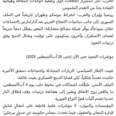
الحرب. لكن استمرار الخلافات حول وضعية الوحدات المقاتلة وهيكلية
القيادة يحدّ من التقدم الملموس.
روسيا وإيران والعرب: انخراط موسكو وطهران تاريخياً في الملف
السوري، إلى جانب ديناميات الانفتاح العربي بعد آذار/مارس (اجتماعات
عمّان نموذجاً)، يوفّر شبكة مصالح متشابكة: البعض يفضّل دمجاً سريعاً
لضمان الاستقرار، وآخرون يساومون على توقيت وشكل الدمج وفق
ترتيبات النفوذ.
مؤشرات التنفيذ حتى الآن (حتى 20 آب/أغسطس 2025)
تثبيت الإطار السياسي: الزيارات المتبادلة واجتماعات دمشق الأخيرة
عكست تقدماً شكلياً، لكن قضايا الدمج العسكري بقيت عالقة.
الملف الأمني: سُجِّلت اشتباكات في محيط حلب يوم 4 آب/أغسطس،
ما يناقض روح الاتفاق ويشير إلى هشاشة ترتيبات وقف إطلاق النار
عندما تنعدم آليات فضّ النزاع الفورية.
المؤسسات والموارد: لا مؤشرات علنية قاطعة على انتقالٍ شاملٍ
لإدارة المعابر والحقول، فيما تتحدث مصادر حكومية عن جدولٍ مرحلي؛