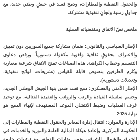
والحقول النفطية والمطارات، ودمج قسد في جيشٍ وطني جديد، مع
جداولٍ زمنية ولجانٍ تنفيذية مشتركة.
ملخص نصّ الاتفاق ومقتضياته العملية
الإطار السياسي والقانوني: ضمان مشاركة جميع السوريين دون تمييز،
والاعتراف بحقوقٍ ثقافية ولغوية مكفولة دستورياً، ورفض دعاوى
التقسيم وخطاب الكراهية. هذه الصياغات تمنح الاتفاق شرعية معيارية
وتُلزم الطرفين بنصوص قابلة للقياس (تشريعات، لوائح تنفيذية،
وتعديلات دستورية).
الإطار الأمني والعسكري: دمج قسد ضمن بنية الجيش الوطني الجديد،
وحسم سلسلة القيادة والرتب والرواتب والعقيدة القتالية، مع توحيد
غرف العمليات وضبط الانتشار. الموعد المستهدف لإنهاء الدمج هو
نهاية 2025.
الإدارة والموارد: انتقال إدارة المعابر والحقول النفطية والمطارات إلى
الحكومة المركزية، وإعادة هيكلة المالية العامة والتوريد والخدمات في
الشرق والشمال الشرقي ضمن وزارات الدولة، مع ترتيبات خاصة