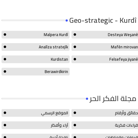
Geo-strategic - Kurdî
Malpera Kurdî
Desteya Weşanê
Analîza stratejîk
Mafên mirovan
Kurdistan
Felsefeya jiyanê
Berawirdkirin
مجلة الفكر الحر
حقائق وأرقام
الموقع الرسمي
قراءات فكرية
آراء وأفكار
الحوارات والمناظرات
نافذة أدبية