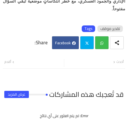
الإداري والجمود العسكري، مع خطر انتكاساتٍ موضعية تُبقي السؤال
مفتوحاً.
تقدير موقف
Tags
Facebook
Twi
Wh
أحدث
أقدم
tter
ats
app
قد تُعجبك هذه المشاركات
عرض المزيد
Error:
لم يتم العثور على أي نتائج