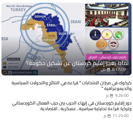
إقليم جنوب كردستان - العراق
لماذا يعجز إقليم كردستان عن تشكيل حكومة؟
8:37:00 ص
كركوك في ميزان الانتخابات " قراءة في النتائج والتحولات السياسية
والديموغرافية "
9:26:00 م
دور إقليم كوردستان في إنهاء الحرب بين حزب العمال الكوردستاني
وتركيا: قراءة تحليلية سياسية ـ عسكرية ـ اقتصادية
11:25:00 م