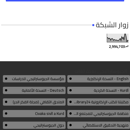
زوار الشبكة
2,994,703
الجيوستراتيجي بعدة لغات
English - النسخة الإنكليزية
مؤسسة الجيوستراتيجي للدراسات
Kurdî - النسخة الكردية
Deutsch - النسخة الألمانية
مكتبتنا للكتب الإلكترونية Thelibrary24
الملحق الثقافي (مجلة الفكر الحر)
منظمة الجيوستراتيجي للمجتمع المدني الكوردي
Civaka sivîl a Kurd
منهجية التحقيق الاستقصائي
حول الجيوستراتيجي