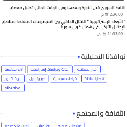
النفط السوري قبل الثورة وبعدها وفي الوقت الحالي: تحليل معمق
2:36:00 م
" الأبعاد الإستراتيجية " للقتال الداخلي بين المجموعات المسلحة بمناطق
الإحتلال التركي في شمال غربي سوريا
11:33:00 ص
نوافذنا التحليلية
أخبار الصحافة
أبحاث ودراسات إستراتيجية
آراء سياسية
قضايا ساخنة
قراءات سياسية
خبر وتحليل
جهة التحرير
نقطة نظام
الثقافة والمجتمع
متابعات ثقافية
توثيقيات
الدين والمجتمع