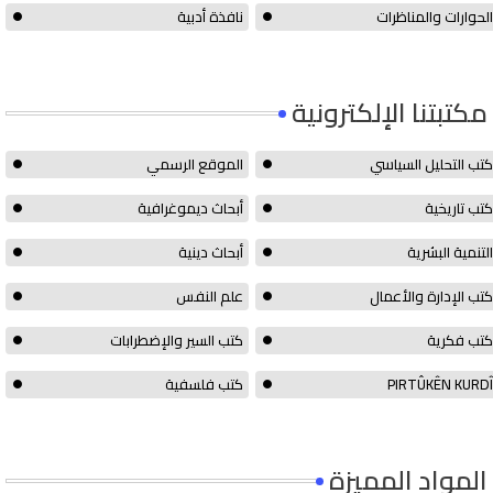
الحوارات والمناظرات
نافذة أدبية
مكتبتنا الإلكترونية
كتب التحليل السياسي
الموقع الرسمي
كتب تاريخية
أبحاث ديموغرافية
التنمية البشرية
أبحاث دينية
كتب الإدارة والأعمال
علم النفس
كتب فكرية
كتب السير والإضطرابات
PIRTÛKÊN KURDÎ
كتب فلسفية
المواد المميزة