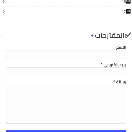
18
80
17
30
4
✅المقترحات
الاسم
بريد إلكتروني
*
رسالة
*