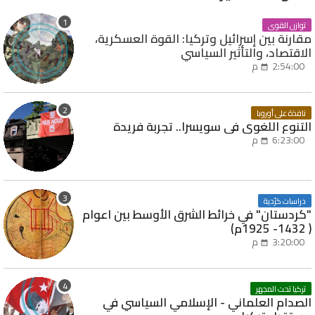
توازن القوى
مقارنة بين إسرائيل وتركيا: القوة العسكرية،
الاقتصاد، والتأثير السياسي
2:54:00 م
نافذة على أوروبا
التنوع اللغوي في سويسرا.. تجربة فريدة
6:23:00 م
دراسات كرُدية
"كردستان" في خرائط الشرق الأوسط بين اعوام
( 1432- 1925م)
3:20:00 م
تركيا تحت المجهر
الصدام العلماني - الإسلامي السياسي في