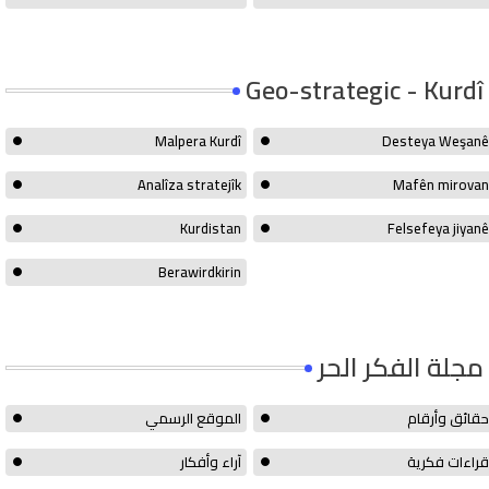
Geo-strategic - Kurdî
Malpera Kurdî
Desteya Weşanê
Analîza stratejîk
Mafên mirovan
Kurdistan
Felsefeya jiyanê
Berawirdkirin
مجلة الفكر الحر
حقائق وأرقام
الموقع الرسمي
قراءات فكرية
آراء وأفكار