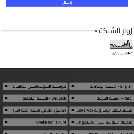
زوار الشبكة
2,995,598
الجيوستراتيجي بعدة لغات
English - النسخة الإنكليزية
مؤسسة الجيوستراتيجي للدراسات
Kurdî - النسخة الكردية
Deutsch - النسخة الألمانية
مكتبتنا للكتب الإلكترونية Thelibrary24
الملحق الثقافي (مجلة الفكر الحر)
منظمة الجيوستراتيجي للمجتمع المدني الكوردي
Civaka sivîl a Kurd