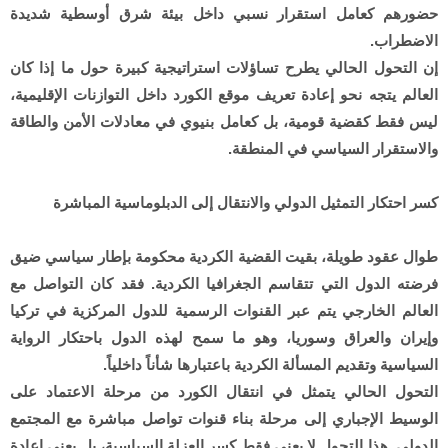
حضورهم كعامل استقرار نسبي داخل بيئة شرق أوسطية شديدة
الاضطراب.
إن التحول الحالي يطرح تساؤلات استراتيجية كبيرة حول ما إذا كان
العالم يتجه نحو إعادة تعريف موقع الكورد داخل التوازنات الإقليمية،
ليس فقط كقضية قومية، بل كعامل بنيوي في معادلات الأمن والطاقة
والاستقرار السياسي في المنطقة.
كسر احتكار التمثيل الدولي والانتقال إلى الدبلوماسية المباشرة
طوال عقود طويلة، بقيت القضية الكردية محكومة بإطار سياسي ضيق
فرضته الدول التي تتقاسم الجغرافيا الكردية. فقد كان التواصل مع
العالم الخارجي يتم عبر القنوات الرسمية للدول المركزية في تركيا
وإيران والعراق وسوريا، وهو ما سمح لهذه الدول باحتكار الرواية
السياسية وتقديم المسألة الكردية باعتبارها شأناً داخلياً.
التحول الحالي يتمثل في انتقال الكورد من مرحلة الاعتماد على
الوسيط الإجباري إلى مرحلة بناء قنوات تواصل مباشرة مع المجتمع
الدولي. هذا التحول لا يعني فقط كسر العزلة السياسية، بل يعني إعادة