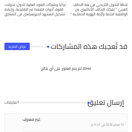
لحظة التحول التاريخي في بنية التحالف
تركيا وشبكات النفوذ العابرة للدول: تحولات
tter
ats
الغربي " تفكك التحالف الأطلسي بين
القوة، أدوات الضغط غير التقليدية، وإعادة
الواقعية الصلبة وأزمة الهوية الحضارية "
تشكيل المشهد الجيوسياسي في المشرق
app
قد تُعجبك هذه المشاركات
عرض المزيد
Error:
لم يتم العثور على أي نتائج
إرسال تعليق
1تعليقات
غير معرف
15 فبراير 2026 في 3:43 م