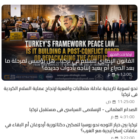
تركيا تحت المجهر
القانون الإطاري للسلام في تركيا... هل يؤسس لمرحلة ما
بعد الصراع أم يعيد إنتاجه بأدوات جديدة؟
4:12:00 م
نحو تسوية تاريخية عادلة: متطلبات واقعية لإنجاح عملية السلام الكردية
في تركيا
11:25:00 ص
الصدام العلماني - الإسلامي السياسي في مستقبل تركيا
4:31:00 م
تركيا بين خيار التوجه نحو روسيا لتمكين دكتاتورية أردوغان أم البقاء في
علاقات إستراتيجية مع الغرب؟
3:22:00 م