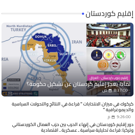
إقليم كوردستان
إقليم جنوب كردستان - العراق
لماذا يعجز إقليم كردستان عن تشكيل حكومة؟
8:37:00 ص
كركوك في ميزان الانتخابات " قراءة في النتائج والتحولات السياسية
والديموغرافية "
9:26:00 م
دور إقليم كوردستان في إنهاء الحرب بين حزب العمال الكوردستاني
وتركيا: قراءة تحليلية سياسية ـ عسكرية ـ اقتصادية