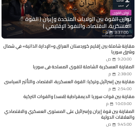
توازن القوى
توازن القوة بين الولايات المتحدة وإيران ( القوة
العسكرية، الاقتصاد، والنفوذ الإقليمي )
3:37:00 م
مقارنة شاملة بين إقليم كوردستان العراق و«الإدارة الذاتية» في شمال
وشرق سوريا
9:20:00 ص
المقارنة العسكرية الشاملة للقوى المسلحة في سوريا
2:38:00 م
مقارنة بين إسرائيل وتركيا: القوة العسكرية، الاقتصاد، والتأثير السياسي
2:54:00 م
مقارنة بين قوات سوريا الديمقراطية (قسد) والقوات التركية
10:03:00 م
المقارنة بين قوة إيران وإسرائيل على المستوى العسكري والاقتصادي
والعلاقات الدولية
9:45:00 ص