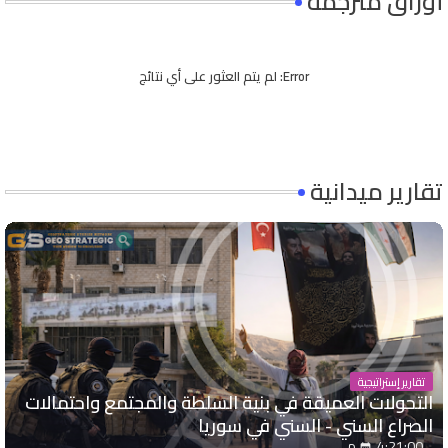
أوراق مترجمة
Error:
لم يتم العثور على أي نتائج
تقارير ميدانية
تقارير إستراتيجية
التحولات العميقة في بنية السلطة والمجتمع واحتمالات
الصراع السني - السني في سوريا
4:21:00 م