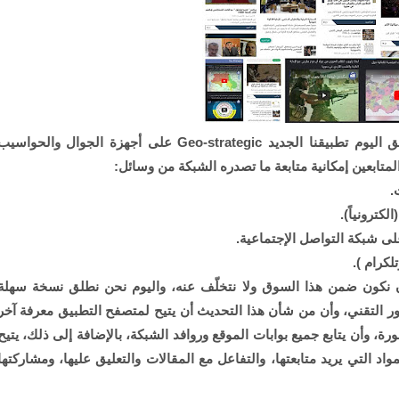
بغية توسيع رقعة التواصل مع القراء والمتابعين، نطلق اليوم تطبيقنا الجديد Geo-strategic على أجهزة الجوال والحواسي
المتابعين إمكانية متابعة ما تصدره الشبكة من وسائل:
 نكون ضمن هذا السوق ولا نتخلّف عنه، واليوم نحن نطلق نسخة سهلة
ر التقني، وأن من شأن هذا التحديث أن يتيح لمتصفح التطبيق معرفة آخر
ورة، وأن يتابع جميع بوابات الموقع وروافد الشبكة، بالإضافة إلى ذلك، يتيح
د التي يريد متابعتها، والتفاعل مع المقالات والتعليق عليها، ومشاركتها