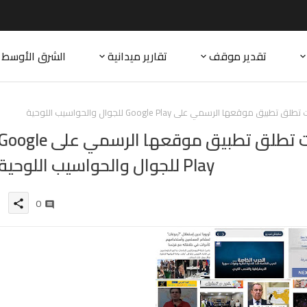
تقدير موقف
تقارير ميدانية
الشرق الأوسط
عها الرسمي على Google Play للجوال والحواسيب اللوحية
شبكة الجيوستراتيجي للدراسات تطلق تطبيق موقعها الرسمي على gle
Play للجوال والحواسيب اللوحية
0
share