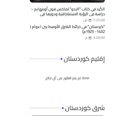
الكُرد في كتاب "البدو" لماكس فون أوبنهايم –
دراسة في الرؤية الاستشراقية ودورها في
توثيق الذاكرة القومية
7:25:00 ص
"كردستان" في خرائط الشرق الأوسط بين اعوام (
1432- 1925م)
3:20:00 م
إقليم كوردستان
Error:
لم يتم العثور على أي نتائج
شرق كوردستان