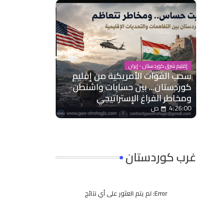
إقليم شرق كوردستان - إيران
سحب القوات الأمريكية من إقليم
كوردستان... بين حسابات واشنطن
ومخاطر الفراغ الإستراتيجي
4:26:00 ص
غرب كوردستان
Error:
لم يتم العثور على أي نتائج