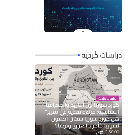
دراسات كُردية
دراسات كرُدية
كورد سوريا بين التاريخ والجغرافيا
السياسية: قراءة نقدية في تقرير"
هل كورد سوريا سكان أصليون
لسوريا كأكراد العراق وتركيا؟ "
3:58:00 م