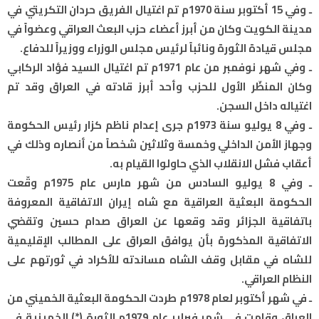
ـ وفي 15 أكتوبر سنة 1970م تم اغتيال الفريق حردان التكريتي في
مدينة الكويت وكان من أبرز أعضاء حزب البعث العراقي وعضواً في
مجلس قيادة الثورة ونائباً لرئيس مجلس الوزراء ووزيراً للدفاع.
ـ وفي شهر نوفمبر من عام 1971م تم اغتيال السيد فؤاد الركابي
وكان المنظّر الأول للحزب وأحد أبرز قادته في العراق وقد تم
اغتياله داخل السجن.
ـ وفي 8 يوليو سنة 1973م جرى إعدام ناظم كزار رئيس الحكومة
وجهاز الأمن الداخلي وخمسة وثلاثين شخصاً من أنصاره وذلك في
أعقاب فشل الانقلاب الذي حاولوا القيام به.
ـ وفي 8 يوليو السادس من شهر مارس عام 1975م وقّعت
الحكومة البعثية العراقية مع شاه إيران الاتفاقية المعروفة
باتفاقية الجزائر وقد وقعها عن العراق صدام حسين وتقضي
الاتفاقية المذكورة بأن يوافق العراق على المطالب الإقليمية
للشاه في مقابل وقف الشاه مساندته للأكراد في ثورتهم على
النظام العراقي.
ـ في شهر أكتوبر لعام 1978م طردت الحكومة البعثية الخميني من
العراق وقامت في شهر فبراير عام 1979م الثورة (*) الخمينية في