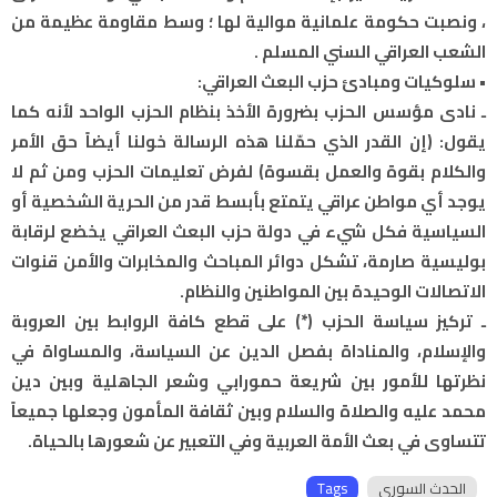
، ونصبت حكومة علمانية موالية لها ؛ وسط مقاومة عظيمة من
الشعب العراقي السني المسلم .
• سلوكيات ومبادئ حزب البعث العراقي:
ـ نادى مؤسس الحزب بضرورة الأخذ بنظام الحزب الواحد لأنه كما
يقول: (إن القدر الذي حمّلنا هذه الرسالة خولنا أيضاً حق الأمر
والكلام بقوة والعمل بقسوة) لفرض تعليمات الحزب ومن ثم لا
يوجد أي مواطن عراقي يتمتع بأبسط قدر من الحرية الشخصية أو
السياسية فكل شيء في دولة حزب البعث العراقي يخضع لرقابة
بوليسية صارمة، تشكل دوائر المباحث والمخابرات والأمن قنوات
الاتصالات الوحيدة بين المواطنين والنظام.
ـ تركيز سياسة الحزب (*) على قطع كافة الروابط بين العروبة
والإسلام، والمناداة بفصل الدين عن السياسة، والمساواة في
نظرتها للأمور بين شريعة حمورابي وشعر الجاهلية وبين دين
محمد عليه والصلاة والسلام وبين ثقافة المأمون وجعلها جميعاً
تتساوى في بعث الأمة العربية وفي التعبير عن شعورها بالحياة.
الحدث السوري
Tags