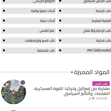
كتب التحليل السياسي
الموقع الرسمي
كتب تاريخية
أبحاث ديموغرافية
التنمية البشرية
أبحاث دينية
كتب الإدارة والأعمال
علم النفس
كتب فكرية
كتب السير والإضطرابات
PIRTÛKÊN KURDÎ
كتب فلسفية
المواد المميزة
توازن القوى
مقارنة بين إسرائيل وتركيا: القوة العسكرية،
الاقتصاد، والتأثير السياسي
2:54:00 م