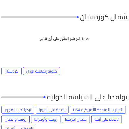
شمال كوردستان
Error:
لم يتم العثور على أي نتائج
مئوية إتفاقية لوزان
كردستان
نوافذنا على السياسة الدولية
الولايات المتحدة الأمريكية USA
نافذة على أوروبا
تركيا تحت المجهر
نافذة على آسيا
شمال افريقيا
روسيا وأوكرانيا
روسيا والصين
نافذة على أفريقيا