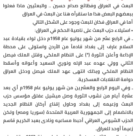
البعث في العراق وفظائع صدام حسين .. والبعثيين ماذا فعلوا
ببعضهم البعض هذا ما سنقرأه هنا عن البعث في العراق
أما في العراق فكان للبعث وجود على الشكل التالي
• استيلاء حزب البعث على ناصية الحكم في العراق:
ـ في الرابع عشر من شهر يوليو عام 1958م دخل لواء بقيادة عبد
السلام عارف إلى بغداد قادماً من الأردن واستولى على محطة
الإذاعة وأعلن الثورة (*) على النظام الملكي وقتل الملك فيصل
الثاني وولي عهده عبد الإله ونوري السعيد وأعوانه وأسقط
النظام الملكي وبذلك انتهى عهد الملك فيصل ودخل العراق
دوامة الانقلابات العسكرية.
ـ وفي اليوم الرابع والعشرين من شهر يوليو عام 1958م أي بعد
عشرة أيام من نشوب الثورة وصل ميشيل عفلق مؤسس حزب
البعث وزعيمه إلى بغداد وحاول إقناع أركان النظام الجديد
بالانضمام إلى الجمهورية العربية المتحدة (سوريا ومصر) ولكن
الحزب الشيوعي العراقي أحبط مساعيه ونادى بعبد الكريم قاسم
زعيماً أوحد للعراق.