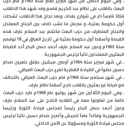
ـ وفي اليوم الثامن من شهر فبراير لعام سنة 1963م قام حزب
البعث بانقلاب على نظام عبد الكريم قاسم وقد شهد هذا الانقلاب
قتالاً شرساً دار في شوارع بغداد، وبعد نجاح هذا الانقلاب تشكلت
أول حكومة بعثية، و سرعان ما نشب خلاف بين الجناح المعتدل
والجناح المتطرف من حزب البعث فاغتنم عبد السلام عارف هذه
الفرصة وأسقط أول حكومة بعثية في تاريخ العراق في 18 نوفمبر
سنة 1963م وعين عبد السلام عارف أحمد حسن البكر أحد الضباط
البعثيين المعتدلين نائباً لرئيس الجمهورية.
ـ في شهر فبراير سنة 1964م أوصى ميشيل عفلق بتعيين صدام
حسين عضواً في القيادة القطرية لفرع حزب البعث العراقي.
ـ في شهر سبتمبر سنة 1966م قام حزب البعث العراقي بالتحالف
مع ضباط غير بعثيين بانقلاب ناجح أسقط نظام عارف.
ـ وفي اليوم الثلاثين من شهر يوليو عام 1968م طرد حزب البعث
كافة من تعاونوا معه في انقلابه الناجح على عبد السلام عارف
وعين أحمد حسن البكر رئيساً لمجلس قيادة الثورة ورئيساً
للجمهورية وقائداً عاماً للجيش وأصبح صدام حسين نائباً لرئيس
مجلس قيادة الثورة ومسؤولاً عن الأمن الداخلي.