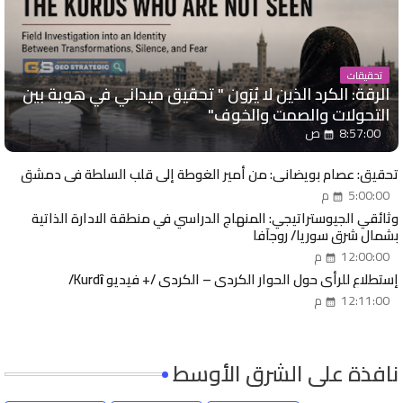
تحقيقات
الرقة: الكرد الذين لا يُرَون " تحقيق ميداني في هوية بين
التحولات والصمت والخوف"
8:57:00 ص
تحقيق: عصام بويضاني: من أمير الغوطة إلى قلب السلطة في دمشق
5:00:00 م
وثائقي الجيوستراتيجي: المنهاج الدراسي في منطقة الادارة الذاتية
بشمال شرق سوريا/ روجآفا
12:00:00 م
إستطلاع للرأي حول الحوار الكردي – الكردي /+ فيديو Kurdȋ/
12:11:00 م
نافذة على الشرق الأوسط