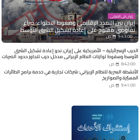
إيران في المرمى
إيران بين التمدد الإقليمي وضغوط الاحتواء: صراع
تفاوضي مفتوح على إعادة تشكيل الشرق الأوسط
9:43:00 ص
الحرب الإسرائيلية – الأمريكية على إيران: نحو إعادة تشكيل الشرق
الأوسط وسقوط توازنات النظام الإيراني مدخل: حرب تتجاوز حدود الضربات
العسكرية
8:42:00 ص
الأنشطة السرية للنظام الإيراني: شركات تجارية في خدمة برامج الطائرات
المسيّرة والصواريخ
9:41:00 ص