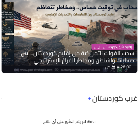
إقليم شرق كوردستان - إيران
سحب القوات الأمريكية من إقليم كوردستان... بين
حسابات واشنطن ومخاطر الفراغ الإستراتيجي
4:26:00 ص
غرب كوردستان
Error:
لم يتم العثور على أي نتائج