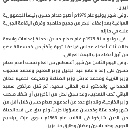
إيران.
ـ وفي شهر يونيو عام 1979م أصبح صدام حسين رئيساً للجمهورية
العراقية بعد إعفاء البكر من جميع مناصبه وفرض الإقامة الجبرية
عليه في منزله.
ـ في يوليو سنة 1979م قام صدام حسين بحملة إعدامات واسعة
طالت ثلث أعضاء مجلس قيادة الثورة وأكثر من خمسمائة عضو
من أبرز أعضاء حزب البعث العراقي.
ـ وفي اليوم الثامن من شهر أغسطس من العام نفسه أقدم صدام
حسين على إعدام غانم عبد الجليل وزير التعليم ومحمد محجوب
وزير التربية ومحمد عايش وزير الصناعة وصديقه الحميم عدنان
الحمداني والدكتور ناصر الحاني سعيد، ثم قتل مرتضى سعيد
الباقي تحت التعذيب، وقد سبق لكل من الأخيرين أن شغلا منصب
وزير الخارجية، وقد بلغ عدد من أعدمهم صدام حسين خلال أقل من
شهر واحد ستة وخمسين مسؤولاً حزبياً، ولم يبق على قيد الحياة
من الذين شاركوا في انقلاب عام 1968م سوى عزت إبراهيم
الدوري وطه ياسين رمضان وطارق حنا عزيز.