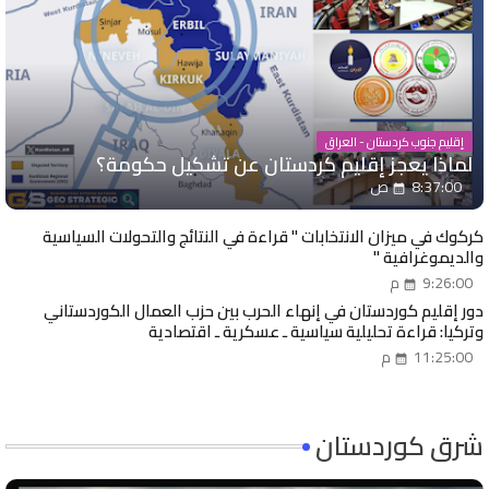
إقليم جنوب كردستان - العراق
لماذا يعجز إقليم كردستان عن تشكيل حكومة؟
8:37:00 ص
كركوك في ميزان الانتخابات " قراءة في النتائج والتحولات السياسية
والديموغرافية "
9:26:00 م
دور إقليم كوردستان في إنهاء الحرب بين حزب العمال الكوردستاني
وتركيا: قراءة تحليلية سياسية ـ عسكرية ـ اقتصادية
11:25:00 م
شرق كوردستان