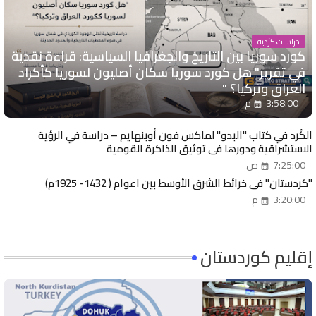
دراسات كرُدية
كورد سوريا بين التاريخ والجغرافيا السياسية: قراءة نقدية
في تقرير" هل كورد سوريا سكان أصليون لسوريا كأكراد
العراق وتركيا؟ "
3:58:00 م
الكُرد في كتاب "البدو" لماكس فون أوبنهايم – دراسة في الرؤية
الاستشراقية ودورها في توثيق الذاكرة القومية
7:25:00 ص
"كردستان" في خرائط الشرق الأوسط بين اعوام ( 1432- 1925م)
3:20:00 م
إقليم كوردستان