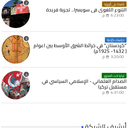
نافذة على أوروبا
التنوع اللغوي في سويسرا.. تجربة فريدة
6:23:00 م
دراسات كرُدية
"كردستان" في خرائط الشرق الأوسط بين اعوام
( 1432- 1925م)
3:20:00 م
تركيا تحت المجهر
الصدام العلماني - الإسلامي السياسي في
مستقبل تركيا
4:31:00 م
أرشيف الشبكة