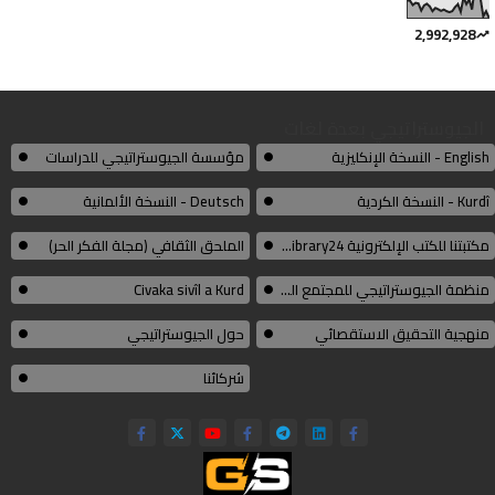
2,992,928
الجيوستراتيجي بعدة لغات
English - النسخة الإنكليزية
مؤسسة الجيوستراتيجي للدراسات
Kurdî - النسخة الكردية
Deutsch - النسخة الألمانية
مكتبتنا للكتب الإلكترونية Thelibrary24
الملحق الثقافي (مجلة الفكر الحر)
منظمة الجيوستراتيجي للمجتمع المدني الكوردي
Civaka sivîl a Kurd
منهجية التحقيق الاستقصائي
حول الجيوستراتيجي
شركائنا