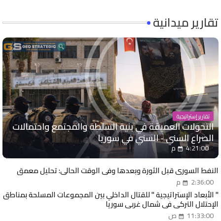
تقارير ميدانية
تقارير إستراتيجية
التحولات العميقة في بنية السلطة والمجتمع واحتمالات
الصراع السني - السني في سوريا
4:21:00 م
النفط السوري قبل الثورة وبعدها وفي الوقت الحالي: تحليل معمق
2:36:00 م
" الأبعاد الإستراتيجية " للقتال الداخلي بين المجموعات المسلحة بمناطق
الإحتلال التركي في شمال غربي سوريا
11:33:00 ص