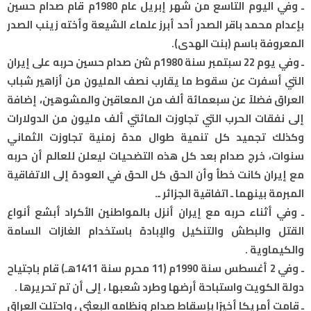
ـ وفي اليوم التاسع من شهر إبريل عام 1980م قام صدام حسين
بإعدام محمد باقر الصدر أحد أبرز علماء الشيعة وأخته زينب الصدر
المعروفة باسم (بنت الهدى).
ـ وفي يوم 22 سبتمبر سنة 1980م شن صدام حسين حربه على إيران
التي أسفرت عن سقوط ما يقارب نصف المليون من أزاهير شباب
العراق فضلاً عن سبعمائة ألف من المعاقين والمشوهين، إضافة
إلى نفقات الحرب التي تجاوزت المائتي ألف مليون من الدولارات
وكذلك تجميد كل تنمية طوال مدة زمنية تجاوزت الثماني
سنوات، خرج صدام بعد كل هذه التضحيات ليعلن للعالم أن حربه
مع إيران كانت خطأ وأن الحق كل الحق في العودة إلى الاتفاقية
المبرمة بينهما ـ اتفاقية الجزائر ـ.
ـ وفي أثناء حربه مع إيران أنزل بالمواطنين الأكراد أبشع أنواع
القتل والبطش والتنكيل والإبادة باستخدام الغازات السامة
والكيماوية .
ـ وفي 2 أغسطس سنة 1990م (11 محرم سنة 1411هـ) قام باجتياح
دولة الكويت واستباحة أرضها وطرد شعبها ، إلى أن تم تحريرها .
ـ قامت أمريكا أخيرًا بإسقاط صدام ونظامه البعثي ، واحتلت العراق